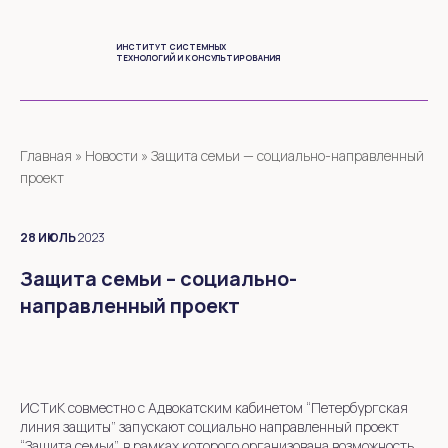
ИНСТИТУТ СИСТЕМНЫХ
ТЕХНОЛОГИЙ И КОНСУЛЬТИРОВАНИЯ
Главная
»
Новости
»
Защита семьи — социально-направленный
проект
28
ИЮЛЬ
2023
Защита семьи – социально-
направленный проект
ИСТиК совместно с Адвокатским кабинетом “Петербургская
линия защиты” запускают социально направленный проект
“Защита семьи”, в рамках которого организована возможность