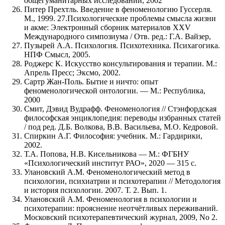
общегуманитарных исследований, 2002
Питер Прехтль. Введение в феноменологию Гуссерля.
М., 1999. 27.Психологические проблемы смысла жизни
и акме: Электронный сборник материалов XXV
Международного симпозиума / Отв. ред.: Г.А. Вайзер,
Пузырей А.А. Психология. Психотехника. Психагогика.
НПФ Смысл, 2005.
Роджерс К. Искусство консультирования и терапии. М.:
Апрель Пресс; Эксмо, 2002.
Сартр Жан-Поль. Бытие и ничто: опыт
феноменологической онтологии. — М.: Республика,
2000
Смит, Дэвид Вудрафф. Феноменология // Стэнфордская
философская энциклопедия: переводы избранных статей
/ под ред. Д.Б. Волкова, В.В. Васильева, М.О. Кедровой.
Спиркин А.Г. Философия: учебник. М.: Гардирики,
2002.
Т.А. Попова, Н.В. Кисельникова — М.: ФГБНУ
«Психологический институт РАО», 2020 — 315 с.
Улановский А.М. Феноменологический метод в
психологии, психиатрии и психотерапии // Методология
и история психологии. 2007. Т. 2. Вып. 1.
Улановский А.М. Феноменология в психологии и
психотерапии: прояснение неотчётливых переживаний.
Московский психотерапевтический журнал, 2009, No 2.