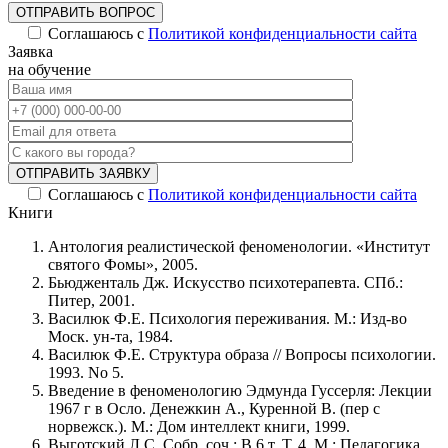
ОТПРАВИТЬ ВОПРОС
Соглашаюсь с
Политикой конфиденциальности сайта
Заявка
на обучение
ОТПРАВИТЬ ЗАЯВКУ
Соглашаюсь с
Политикой конфиденциальности сайта
Книги
Антология реалистической феноменологии. «Институт
святого Фомы», 2005.
Бьюдженталь Дж. Искусство психотерапевта. СПб.:
Питер, 2001.
Василюк Ф.Е. Психология переживания. М.: Изд-во
Моск. ун-та, 1984.
Василюк Ф.Е. Структура образа // Вопросы психологии.
1993. No 5.
Введение в феноменологию Эдмунда Гуссерля: Лекции
1967 г в Осло. Денежкин А., Куренной В. (пер с
норвежск.). М.: Дом интеллект книги, 1999.
Выготский Л.С. Собр. соч.: В 6 т. Т. 4. М.: Педагогика,