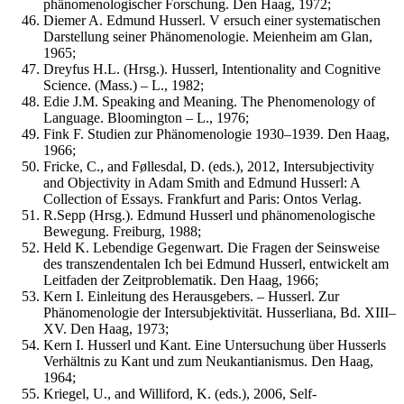
phänomenologischer Forschung. Den Haag, 1972;
Diemer A. Edmund Husserl. V ersuch einer systematischen
Darstellung seiner Phänomenologie. Meienheim am Glan,
1965;
Dreyfus H.L. (Hrsg.). Husserl, Intentionality and Cognitive
Science. (Mass.) – L., 1982;
Edie J.M. Speaking and Meaning. The Phenomenology of
Language. Bloomington – L., 1976;
Fink F. Studien zur Phänomenologie 1930–1939. Den Haag,
1966;
Fricke, C., and Føllesdal, D. (eds.), 2012, Intersubjectivity
and Objectivity in Adam Smith and Edmund Husserl: A
Collection of Essays. Frankfurt and Paris: Ontos Verlag.
R.Sepp (Hrsg.). Edmund Husserl und phänomenologische
Bewegung. Freiburg, 1988;
Held K. Lebendige Gegenwart. Die Fragen der Seinsweise
des transzendentalen Ich bei Edmund Husserl, entwickelt am
Leitfaden der Zeitproblematik. Den Haag, 1966;
Kern I. Einleitung des Herausgebers. – Husserl. Zur
Phänomenologie der Intersubjektivität. Husserliana, Bd. XIII–
XV. Den Haag, 1973;
Kern I. Husserl und Kant. Eine Untersuchung über Husserls
Verhältnis zu Kant und zum Neukantianismus. Den Haag,
1964;
Kriegel, U., and Williford, K. (eds.), 2006, Self-