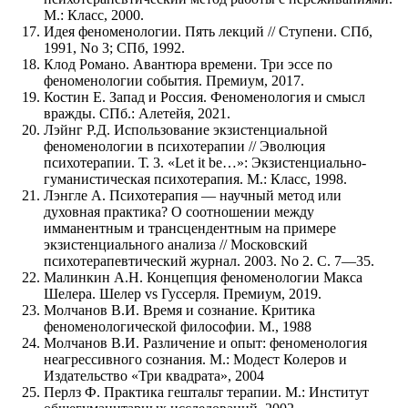
М.: Класс, 2000.
Идея феноменологии. Пять лекций // Ступени. СПб,
1991, No 3; СПб, 1992.
Клод Романо. Авантюра времени. Три эссе по
феноменологии события. Премиум, 2017.
Костин Е. Запад и Россия. Феноменология и смысл
вражды. СПб.: Алетейя, 2021.
Лэйнг Р.Д. Использование экзистенциальной
феноменологии в психотерапии // Эволюция
психотерапии. Т. 3. «Let it be…»: Экзистенциально-
гуманистическая психотерапия. М.: Класс, 1998.
Лэнгле А. Психотерапия — научный метод или
духовная практика? О соотношении между
имманентным и трансцендентным на примере
экзистенциального анализа // Московский
психотерапевтический журнал. 2003. No 2. С. 7—35.
Малинкин А.Н. Концепция феноменологии Макса
Шелера. Шелер vs Гуссерля. Премиум, 2019.
Молчанов В.И. Время и сознание. Критика
феноменологической философии. М., 1988
Молчанов В.И. Различение и опыт: феноменология
неагрессивного сознания. М.: Модест Колеров и
Издательство «Три квадрата», 2004
Перлз Ф. Практика гештальт терапии. М.: Институт