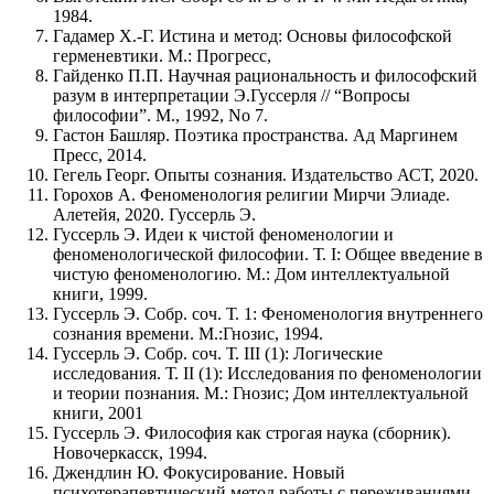
1984.
Гадамер Х.-Г. Истина и метод: Основы философской
герменевтики. М.: Прогресс,
Гайденко П.П. Научная рациональность и философский
разум в интерпретации Э.Гуссерля // “Вопросы
философии”. М., 1992, No 7.
Гастон Башляр. Поэтика пространства. Ад Маргинем
Пресс, 2014.
Гегель Георг. Опыты сознания. Издательство АСТ, 2020.
Горохов А. Феноменология религии Мирчи Элиаде.
Алетейя, 2020. Гуссерль Э.
Гуссерль Э. Идеи к чистой феноменологии и
феноменологической философии. Т. I: Общее введение в
чистую феноменологию. М.: Дом интеллектуальной
книги, 1999.
Гуссерль Э. Собр. соч. Т. 1: Феноменология внутреннего
сознания времени. М.:Гнозис, 1994.
Гуссерль Э. Собр. соч. Т. III (1): Логические
исследования. Т. II (1): Исследования по феноменологии
и теории познания. М.: Гнозис; Дом интеллектуальной
книги, 2001
Гуссерль Э. Философия как строгая наука (сборник).
Новочеркасск, 1994.
Джендлин Ю. Фокусирование. Новый
психотерапевтический метод работы с переживаниями.