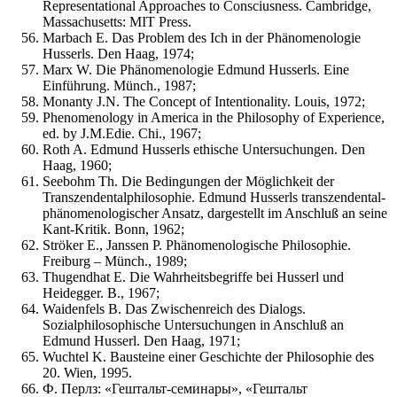
Representational Approaches to Consciusness. Cambridge,
Massachusetts: MIT Press.
Marbach E. Das Problem des Ich in der Phänomenologie
Husserls. Den Haag, 1974;
Marx W. Die Phänomenologie Edmund Husserls. Eine
Einführung. Münch., 1987;
Monanty J.N. The Concept of Intentionality. Louis, 1972;
Phenomenology in America in the Philosophy of Experience,
ed. by J.M.Edie. Chi., 1967;
Roth A. Edmund Husserls ethische Untersuchungen. Den
Haag, 1960;
Seebohm Th. Die Bedingungen der Möglichkeit der
Transzendentalphilosophie. Edmund Husserls transzendental-
phänomenologischer Ansatz, dargestellt im Anschluß an seine
Kant-Kritik. Bonn, 1962;
Ströker E., Janssen P. Phänomenologische Philosophie.
Freiburg – Münch., 1989;
Thugendhat E. Die Wahrheitsbegriffe bei Husserl und
Heidegger. В., 1967;
Waidenfels В. Das Zwischenreich des Dialogs.
Sozialphilosophische Untersuchungen in Anschluß an
Edmund Husserl. Den Haag, 1971;
Wuchtel K. Bausteine einer Geschichte der Philosophie des
20. Wien, 1995.
Ф. Перлз: «Гештальт-семинары», «Гештальт