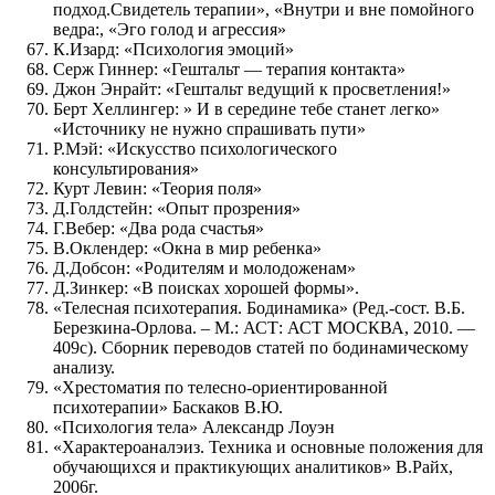
подход.Свидетель терапии», «Внутри и вне помойного
ведра:, «Эго голод и агрессия»
К.Изард: «Психология эмоций»
Серж Гиннер: «Гештальт — терапия контакта»
Джон Энрайт: «Гештальт ведущий к просветления!»
Берт Хеллингер: » И в середине тебе станет легко»
«Источнику не нужно спрашивать пути»
Р.Мэй: «Искусство психологического
консультирования»
Курт Левин: «Теория поля»
Д.Голдстейн: «Опыт прозрения»
Г.Вебер: «Два рода счастья»
В.Оклендер: «Окна в мир ребенка»
Д.Добсон: «Родителям и молодоженам»
Д.Зинкер: «В поисках хорошей формы».
«Телесная психотерапия. Бодинамика» (Ред.-сост. В.Б.
Березкина-Орлова. – М.: АСТ: АСТ МОСКВА, 2010. —
409с). Сборник переводов статей по бодинамическому
анализу.
«Хрестоматия по телесно-ориентированной
психотерапии» Баскаков В.Ю.
«Психология тела» Александр Лоуэн
«Характероаналэиз. Техника и основные положения для
обучающихся и практикующих аналитиков» В.Райх,
2006г.