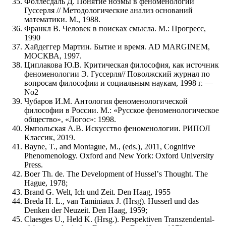
Фоллесдаль Д. Понятие ноэмы в феноменологии
Гуссерля // Методологические анализ оснований
математики. М., 1988.
Франкл В. Человек в поисках смысла. М.: Прогресс,
1990
Хайдеггер Мартин. Бытие и время. AD MARGINEM,
МОСКВА, 1997.
Циплакова Ю.В. Критическая философия, как источник
феноменологии Э. Гуссерля// Поволжский журнал по
вопросам философии и социальным наукам, 1998 г. —
No2
Чубаров И.М. Антология феноменологической
философии в России. М.: «Русское феноменологическое
общество», «Логос»: 1998.
Ямпольская А.В. Искусство феноменологии. РИПОЛ
Классик, 2019.
Bayne, T., and Montague, M., (eds.), 2011, Cognitive
Phenomenology. Oxford and New York: Oxford University
Press.
Boer Th. de. The Development of Husselʼs Thought. The
Hague, 1978;
Brand G. Welt, Ich und Zeit. Den Haag, 1955
Breda H. L., van Taminiaux J. (Hrsg). Husserl und das
Denken der Neuzeit. Den Haag, 1959;
Claesges U., Held K. (Hrsg.). Perspektiven Transzendental-