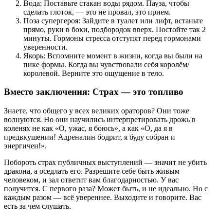
Вода: Поставьте стакан воды рядом. Пауза, чтобы
сделать глоток, — это не провал, это прием.
Поза супергероя: Зайдите в туалет или лифт, встаньте
прямо, руки в боки, подбородок вверх. Постойте так 2
минуты. Гормоны стресса отступят перед гормонами
уверенности.
Якорь: Вспомните момент в жизни, когда вы были на
пике формы. Когда вы чувствовали себя королём/
королевой. Верните это ощущение в тело.
Вместо заключения: Страх — это топливо
Знаете, что общего у всех великих ораторов? Они тоже
волнуются. Но они научились интерпретировать дрожь в
коленях не как «О, ужас, я боюсь», а как «О, да я в
предвкушении! Адреналин бодрит, я буду собран и
энергичен!».
Побороть страх публичных выступлений — значит не убить
дракона, а оседлать его. Разрешите себе быть живым
человеком, и зал ответит вам благодарностью. У вас
получится. С первого раза? Может быть, и не идеально. Но с
каждым разом — всё увереннее. Выходите и говорите. Вас
есть за чем слушать.