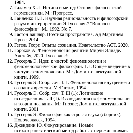
1984.
Гадамер Х.-Г. Истина и метод: Основы философской
герменевтики. М.: Прогресс,
Гайденко П.П. Научная рациональность и философский
разум в интерпретации Э.Гуссерля // “Вопросы
философии”. М., 1992, No 7.
Гастон Башляр. Поэтика пространства. Ад Маргинем
Пресс, 2014.
Гегель Георг. Опыты сознания. Издательство АСТ, 2020.
Горохов А. Феноменология религии Мирчи Элиаде.
Алетейя, 2020. Гуссерль Э.
Гуссерль Э. Идеи к чистой феноменологии и
феноменологической философии. Т. I: Общее введение в
чистую феноменологию. М.: Дом интеллектуальной
книги, 1999.
Гуссерль Э. Собр. соч. Т. 1: Феноменология внутреннего
сознания времени. М.:Гнозис, 1994.
Гуссерль Э. Собр. соч. Т. III (1): Логические
исследования. Т. II (1): Исследования по феноменологии
и теории познания. М.: Гнозис; Дом интеллектуальной
книги, 2001
Гуссерль Э. Философия как строгая наука (сборник).
Новочеркасск, 1994.
Джендлин Ю. Фокусирование. Новый
психотерапевтический метод работы с переживаниями.