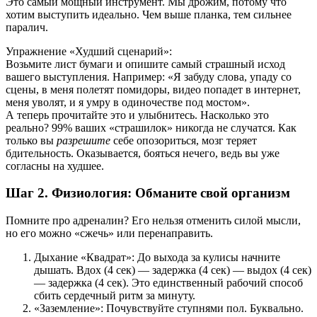
Это самый мощный инструмент. Мы дрожим, потому что
хотим выступить идеально. Чем выше планка, тем сильнее
паралич.
Упражнение «Худший сценарий»:
Возьмите лист бумаги и опишите самый страшный исход
вашего выступления. Например: «Я забуду слова, упаду со
сцены, в меня полетят помидоры, видео попадет в интернет,
меня уволят, и я умру в одиночестве под мостом».
А теперь прочитайте это и улыбнитесь. Насколько это
реально? 99% ваших «страшилок» никогда не случатся. Как
только вы
разрешите
себе опозориться, мозг теряет
бдительность. Оказывается, бояться нечего, ведь вы уже
согласны на худшее.
Шаг 2. Физиология: Обманите свой организм
Помните про адреналин? Его нельзя отменить силой мысли,
но его можно «сжечь» или перенаправить.
Дыхание «Квадрат»: До выхода за кулисы начните
дышать. Вдох (4 сек) — задержка (4 сек) — выдох (4 сек)
— задержка (4 сек). Это единственный рабочий способ
сбить сердечный ритм за минуту.
«Заземление»: Почувствуйте ступнями пол. Буквально.