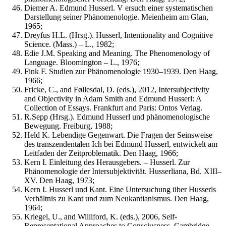
Diemer A. Edmund Husserl. V ersuch einer systematischen
Darstellung seiner Phänomenologie. Meienheim am Glan,
1965;
Dreyfus H.L. (Hrsg.). Husserl, Intentionality and Cognitive
Science. (Mass.) – L., 1982;
Edie J.M. Speaking and Meaning. The Phenomenology of
Language. Bloomington – L., 1976;
Fink F. Studien zur Phänomenologie 1930–1939. Den Haag,
1966;
Fricke, C., and Føllesdal, D. (eds.), 2012, Intersubjectivity
and Objectivity in Adam Smith and Edmund Husserl: A
Collection of Essays. Frankfurt and Paris: Ontos Verlag.
R.Sepp (Hrsg.). Edmund Husserl und phänomenologische
Bewegung. Freiburg, 1988;
Held K. Lebendige Gegenwart. Die Fragen der Seinsweise
des transzendentalen Ich bei Edmund Husserl, entwickelt am
Leitfaden der Zeitproblematik. Den Haag, 1966;
Kern I. Einleitung des Herausgebers. – Husserl. Zur
Phänomenologie der Intersubjektivität. Husserliana, Bd. XIII–
XV. Den Haag, 1973;
Kern I. Husserl und Kant. Eine Untersuchung über Husserls
Verhältnis zu Kant und zum Neukantianismus. Den Haag,
1964;
Kriegel, U., and Williford, K. (eds.), 2006, Self-
Representational Approaches to Consciusness. Cambridge,