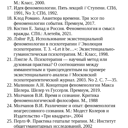
М.: Класс, 2000.
Идея феноменологии. Пять лекций // Ступени. СПб,
1991, No 3; СПб, 1992.
Клод Романо. Авантюра времени. Три эссе по
феноменологии события. Премиум, 2017.
Костин Е. Запад и Россия. Феноменология и смысл
вражды. СПб.: Алетейя, 2021.
Лэйнг Р.Д. Использование экзистенциальной
феноменологии в психотерапии // Эволюция
психотерапии. Т. 3. «Let it be…»: Экзистенциально-
гуманистическая психотерапия. М.: Класс, 1998.
Лэнгле А. Психотерапия — научный метод или
духовная практика? О соотношении между
имманентным и трансцендентным на примере
экзистенциального анализа // Московский
психотерапевтический журнал. 2003. No 2. С. 7—35.
Малинкин А.Н. Концепция феноменологии Макса
Шелера. Шелер vs Гуссерля. Премиум, 2019.
Молчанов В.И. Время и сознание. Критика
феноменологической философии. М., 1988
Молчанов В.И. Различение и опыт: феноменология
неагрессивного сознания. М.: Модест Колеров и
Издательство «Три квадрата», 2004
Перлз Ф. Практика гештальт терапии. М.: Институт
общегуманитарных исследований, 2002