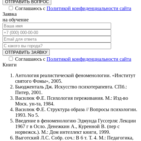
ОТПРАВИТЬ ВОПРОС
Соглашаюсь с
Политикой конфиденциальности сайта
Alternative:
Заявка
на обучение
ОТПРАВИТЬ ЗАЯВКУ
Соглашаюсь с
Политикой конфиденциальности сайта
Alternative:
Книги
Антология реалистической феноменологии. «Институт
святого Фомы», 2005.
Бьюдженталь Дж. Искусство психотерапевта. СПб.:
Питер, 2001.
Василюк Ф.Е. Психология переживания. М.: Изд-во
Моск. ун-та, 1984.
Василюк Ф.Е. Структура образа // Вопросы психологии.
1993. No 5.
Введение в феноменологию Эдмунда Гуссерля: Лекции
1967 г в Осло. Денежкин А., Куренной В. (пер с
норвежск.). М.: Дом интеллект книги, 1999.
Выготский Л.С. Собр. соч.: В 6 т. Т. 4. М.: Педагогика,