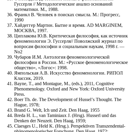
Гуссерля // Методологические анализ оснований
математики. М., 1988.
Франкл В. Человек в поисках смысла. М.: Прогресс,
1990
Хайдеггер Мартин. Бытие и время. AD MARGINEM,
МОСКВА, 1997.
Циплакова Ю.В. Критическая философия, как источник
феноменологии Э. Гуссерля// Поволжский журнал по
вопросам философии и социальным наукам, 1998 г. —
No2
Чубаров И.М. Антология феноменологической
философии в России. М.: «Русское феноменологическое
общество», «Логос»: 1998.
Ямпольская А.В. Искусство феноменологии. РИПОЛ
Классик, 2019.
Bayne, T., and Montague, M., (eds.), 2011, Cognitive
Phenomenology. Oxford and New York: Oxford University
Press.
Boer Th. de. The Development of Husselʼs Thought. The
Hague, 1978;
Brand G. Welt, Ich und Zeit. Den Haag, 1955
Breda H. L., van Taminiaux J. (Hrsg). Husserl und das
Denken der Neuzeit. Den Haag, 1959;
Claesges U., Held K. (Hrsg.). Perspektiven Transzendental-
phänomenologischer Forschung. Den Haag, 1972;