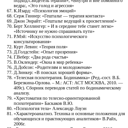
подход.Свидетель терапии», «Внутри и вне помойного
ведра:, «Эго голод и агрессия»
К.Изард: «Психология эмоций»
Серж Гиннер: «Гештальт — терапия контакта»
Джон Энрайт: «Гештальт ведущий к просветления!»
Берт Хеллингер: » И в середине тебе станет легко»
«Источнику не нужно спрашивать пути»
Р.Мэй: «Искусство психологического
консультирования»
Курт Левин: «Теория поля»
Д.Голдстейн: «Опыт прозрения»
Г.Вебер: «Два рода счастья»
В.Оклендер: «Окна в мир ребенка»
Д.Добсон: «Родителям и молодоженам»
Д.Зинкер: «В поисках хорошей формы».
«Телесная психотерапия. Бодинамика» (Ред.-сост. В.Б.
Березкина-Орлова. – М.: АСТ: АСТ МОСКВА, 2010. —
409с). Сборник переводов статей по бодинамическому
анализу.
«Хрестоматия по телесно-ориентированной
психотерапии» Баскаков В.Ю.
«Психология тела» Александр Лоуэн
«Характероаналэиз. Техника и основные положения для
обучающихся и практикующих аналитиков» В.Райх,
2006г.