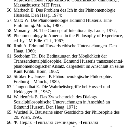
Massachusetts: MIT Press.
Marbach E. Das Problem des Ich in der Phänomenologie
Husserls. Den Haag, 1974;
Marx W. Die Phänomenologie Edmund Husserls. Eine
Einführung. Münch., 1987;
Monanty J.N. The Concept of Intentionality. Louis, 1972;
Phenomenology in America in the Philosophy of Experience,
ed. by J.M.Edie. Chi., 1967;
Roth A. Edmund Husserls ethische Untersuchungen. Den
Haag, 1960;
Seebohm Th. Die Bedingungen der Möglichkeit der
Transzendentalphilosophie. Edmund Husserls transzendental-
phänomenologischer Ansatz, dargestellt im Anschluß an seine
Kant-Kritik. Bonn, 1962;
Ströker E., Janssen P. Phänomenologische Philosophie.
Freiburg – Münch., 1989;
Thugendhat E. Die Wahrheitsbegriffe bei Husserl und
Heidegger. В., 1967;
Waidenfels В. Das Zwischenreich des Dialogs.
Sozialphilosophische Untersuchungen in Anschluß an
Edmund Husserl. Den Haag, 1971;
Wuchtel K. Bausteine einer Geschichte der Philosophie des
20. Wien, 1995.
Ф. Перлз: «Гештальт-семинары», «Гештальт