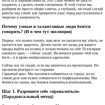
Но есть и хорошая новость: этот страх можно не просто
подавить, а сделать своим союзником. В этой статье мы
разберем не просто общие советы, а глубокий, частный случай
работы над собой: как превратить ужас перед выступлением в
энергию и уверенность.
Почему умные и талантливые люди боятся
говорить? (И в чем тут эволюция)
Первое, что нужно понять: ваш мозг не пытается вас убить, он
пытается вас защитить. Десять тысяч лет назад для вашего
предка выйти на поляну и почувствовать на себе 50 взглядов
означало одно — сейчас съедят. Включался режим «бей или
беги», и в кровь выбрасывался адреналин.
Сейчас вас не съедят, если вы запнетесь на презентации. Но
организм реагирует по старинке.
Скрытый враг:
Мы пытаемся избавиться от страха, но на
самом деле нам нужно избавиться от перфекционизма. Мы
боимся не сцены, мы боимся
показаться неидеальными
.
Шаг 1. Разрешите себе «провалиться»
(Парадоксальный метод)