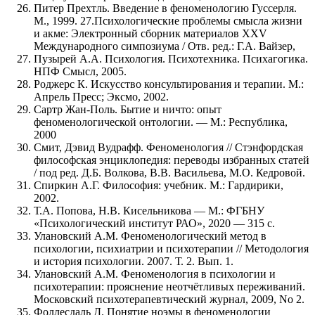
Питер Прехтль. Введение в феноменологию Гуссерля.
М., 1999. 27.Психологические проблемы смысла жизни
и акме: Электронный сборник материалов XXV
Международного симпозиума / Отв. ред.: Г.А. Вайзер,
Пузырей А.А. Психология. Психотехника. Психагогика.
НПФ Смысл, 2005.
Роджерс К. Искусство консультирования и терапии. М.:
Апрель Пресс; Эксмо, 2002.
Сартр Жан-Поль. Бытие и ничто: опыт
феноменологической онтологии. — М.: Республика,
2000
Смит, Дэвид Вудрафф. Феноменология // Стэнфордская
философская энциклопедия: переводы избранных статей
/ под ред. Д.Б. Волкова, В.В. Васильева, М.О. Кедровой.
Спиркин А.Г. Философия: учебник. М.: Гардирики,
2002.
Т.А. Попова, Н.В. Кисельникова — М.: ФГБНУ
«Психологический институт РАО», 2020 — 315 с.
Улановский А.М. Феноменологический метод в
психологии, психиатрии и психотерапии // Методология
и история психологии. 2007. Т. 2. Вып. 1.
Улановский А.М. Феноменология в психологии и
психотерапии: прояснение неотчётливых переживаний.
Московский психотерапевтический журнал, 2009, No 2.
Фоллесдаль Д. Понятие ноэмы в феноменологии