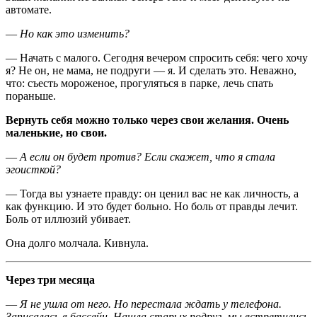
автомате.
—
Но как это изменить?
— Начать с малого. Сегодня вечером спросить себя: чего хочу
я? Не он, не мама, не подруги — я. И сделать это. Неважно,
что: съесть мороженое, прогуляться в парке, лечь спать
пораньше.
Вернуть себя можно только через свои желания. Очень
маленькие, но свои.
—
А если он будет против? Если скажет, что я стала
эгоисткой?
— Тогда вы узнаете правду: он ценил вас не как личность, а
как функцию. И это будет больно. Но боль от правды лечит.
Боль от иллюзий убивает.
Она долго молчала. Кивнула.
Через три месяца
—
Я не ушла от него. Но перестала ждать у телефона.
Записалась в бассейн. Нашла старых подруг, мы встретились,