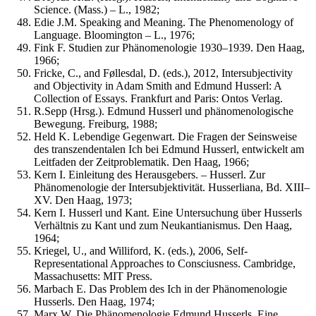
Science. (Mass.) – L., 1982;
Edie J.M. Speaking and Meaning. The Phenomenology of
Language. Bloomington – L., 1976;
Fink F. Studien zur Phänomenologie 1930–1939. Den Haag,
1966;
Fricke, C., and Føllesdal, D. (eds.), 2012, Intersubjectivity
and Objectivity in Adam Smith and Edmund Husserl: A
Collection of Essays. Frankfurt and Paris: Ontos Verlag.
R.Sepp (Hrsg.). Edmund Husserl und phänomenologische
Bewegung. Freiburg, 1988;
Held K. Lebendige Gegenwart. Die Fragen der Seinsweise
des transzendentalen Ich bei Edmund Husserl, entwickelt am
Leitfaden der Zeitproblematik. Den Haag, 1966;
Kern I. Einleitung des Herausgebers. – Husserl. Zur
Phänomenologie der Intersubjektivität. Husserliana, Bd. XIII–
XV. Den Haag, 1973;
Kern I. Husserl und Kant. Eine Untersuchung über Husserls
Verhältnis zu Kant und zum Neukantianismus. Den Haag,
1964;
Kriegel, U., and Williford, K. (eds.), 2006, Self-
Representational Approaches to Consciusness. Cambridge,
Massachusetts: MIT Press.
Marbach E. Das Problem des Ich in der Phänomenologie
Husserls. Den Haag, 1974;
Marx W. Die Phänomenologie Edmund Husserls. Eine