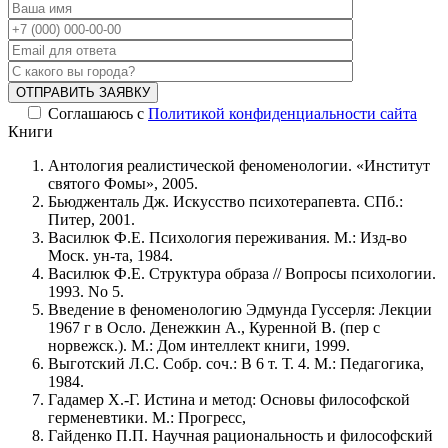
ОТПРАВИТЬ ЗАЯВКУ
Соглашаюсь с
Политикой конфиденциальности сайта
Книги
Антология реалистической феноменологии. «Институт
святого Фомы», 2005.
Бьюдженталь Дж. Искусство психотерапевта. СПб.:
Питер, 2001.
Василюк Ф.Е. Психология переживания. М.: Изд-во
Моск. ун-та, 1984.
Василюк Ф.Е. Структура образа // Вопросы психологии.
1993. No 5.
Введение в феноменологию Эдмунда Гуссерля: Лекции
1967 г в Осло. Денежкин А., Куренной В. (пер с
норвежск.). М.: Дом интеллект книги, 1999.
Выготский Л.С. Собр. соч.: В 6 т. Т. 4. М.: Педагогика,
1984.
Гадамер Х.-Г. Истина и метод: Основы философской
герменевтики. М.: Прогресс,
Гайденко П.П. Научная рациональность и философский