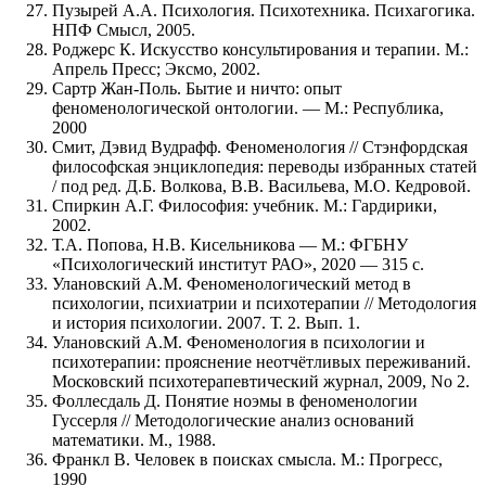
Пузырей А.А. Психология. Психотехника. Психагогика.
НПФ Смысл, 2005.
Роджерс К. Искусство консультирования и терапии. М.:
Апрель Пресс; Эксмо, 2002.
Сартр Жан-Поль. Бытие и ничто: опыт
феноменологической онтологии. — М.: Республика,
2000
Смит, Дэвид Вудрафф. Феноменология // Стэнфордская
философская энциклопедия: переводы избранных статей
/ под ред. Д.Б. Волкова, В.В. Васильева, М.О. Кедровой.
Спиркин А.Г. Философия: учебник. М.: Гардирики,
2002.
Т.А. Попова, Н.В. Кисельникова — М.: ФГБНУ
«Психологический институт РАО», 2020 — 315 с.
Улановский А.М. Феноменологический метод в
психологии, психиатрии и психотерапии // Методология
и история психологии. 2007. Т. 2. Вып. 1.
Улановский А.М. Феноменология в психологии и
психотерапии: прояснение неотчётливых переживаний.
Московский психотерапевтический журнал, 2009, No 2.
Фоллесдаль Д. Понятие ноэмы в феноменологии
Гуссерля // Методологические анализ оснований
математики. М., 1988.
Франкл В. Человек в поисках смысла. М.: Прогресс,
1990