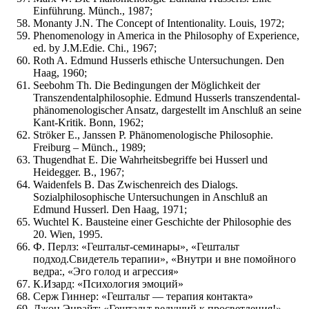
Einführung. Münch., 1987;
Monanty J.N. The Concept of Intentionality. Louis, 1972;
Phenomenology in America in the Philosophy of Experience,
ed. by J.M.Edie. Chi., 1967;
Roth A. Edmund Husserls ethische Untersuchungen. Den
Haag, 1960;
Seebohm Th. Die Bedingungen der Möglichkeit der
Transzendentalphilosophie. Edmund Husserls transzendental-
phänomenologischer Ansatz, dargestellt im Anschluß an seine
Kant-Kritik. Bonn, 1962;
Ströker E., Janssen P. Phänomenologische Philosophie.
Freiburg – Münch., 1989;
Thugendhat E. Die Wahrheitsbegriffe bei Husserl und
Heidegger. В., 1967;
Waidenfels В. Das Zwischenreich des Dialogs.
Sozialphilosophische Untersuchungen in Anschluß an
Edmund Husserl. Den Haag, 1971;
Wuchtel K. Bausteine einer Geschichte der Philosophie des
20. Wien, 1995.
Ф. Перлз: «Гештальт-семинары», «Гештальт
подход.Свидетель терапии», «Внутри и вне помойного
ведра:, «Эго голод и агрессия»
К.Изард: «Психология эмоций»
Серж Гиннер: «Гештальт — терапия контакта»
Джон Энрайт: «Гештальт ведущий к просветления!»