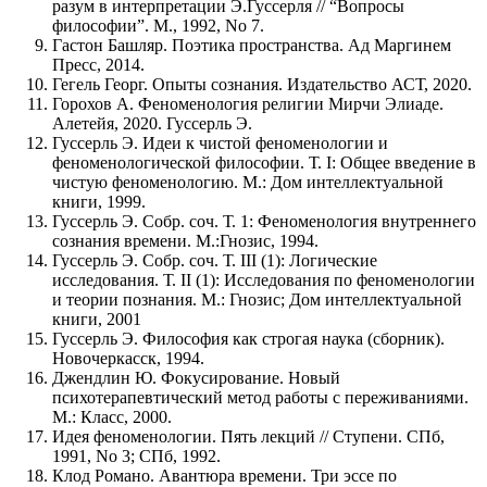
разум в интерпретации Э.Гуссерля // “Вопросы
философии”. М., 1992, No 7.
Гастон Башляр. Поэтика пространства. Ад Маргинем
Пресс, 2014.
Гегель Георг. Опыты сознания. Издательство АСТ, 2020.
Горохов А. Феноменология религии Мирчи Элиаде.
Алетейя, 2020. Гуссерль Э.
Гуссерль Э. Идеи к чистой феноменологии и
феноменологической философии. Т. I: Общее введение в
чистую феноменологию. М.: Дом интеллектуальной
книги, 1999.
Гуссерль Э. Собр. соч. Т. 1: Феноменология внутреннего
сознания времени. М.:Гнозис, 1994.
Гуссерль Э. Собр. соч. Т. III (1): Логические
исследования. Т. II (1): Исследования по феноменологии
и теории познания. М.: Гнозис; Дом интеллектуальной
книги, 2001
Гуссерль Э. Философия как строгая наука (сборник).
Новочеркасск, 1994.
Джендлин Ю. Фокусирование. Новый
психотерапевтический метод работы с переживаниями.
М.: Класс, 2000.
Идея феноменологии. Пять лекций // Ступени. СПб,
1991, No 3; СПб, 1992.
Клод Романо. Авантюра времени. Три эссе по