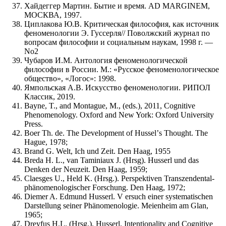
Хайдеггер Мартин. Бытие и время. AD MARGINEM,
МОСКВА, 1997.
Циплакова Ю.В. Критическая философия, как источник
феноменологии Э. Гуссерля// Поволжский журнал по
вопросам философии и социальным наукам, 1998 г. —
No2
Чубаров И.М. Антология феноменологической
философии в России. М.: «Русское феноменологическое
общество», «Логос»: 1998.
Ямпольская А.В. Искусство феноменологии. РИПОЛ
Классик, 2019.
Bayne, T., and Montague, M., (eds.), 2011, Cognitive
Phenomenology. Oxford and New York: Oxford University
Press.
Boer Th. de. The Development of Husselʼs Thought. The
Hague, 1978;
Brand G. Welt, Ich und Zeit. Den Haag, 1955
Breda H. L., van Taminiaux J. (Hrsg). Husserl und das
Denken der Neuzeit. Den Haag, 1959;
Claesges U., Held K. (Hrsg.). Perspektiven Transzendental-
phänomenologischer Forschung. Den Haag, 1972;
Diemer A. Edmund Husserl. V ersuch einer systematischen
Darstellung seiner Phänomenologie. Meienheim am Glan,
1965;
Dreyfus H.L. (Hrsg.). Husserl, Intentionality and Cognitive