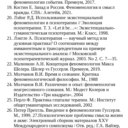
феноменологии события. Премиум, 2017.
Костин Е. Запад и Россия. Феноменология и смысл
вражды. СПб.: Алетейя, 2021.
Лэйнг Р.Д. Использование экзистенциальной
феноменологии в психотерапии // Эволюция
психотерапии. Т. 3. «Let it be…»: Экзистенциально-
гуманистическая психотерапия. М.: Класс, 1998.
Лэнгле А. Психотерапия — научный метод или
духовная практика? О соотношении между
имманентным и трансцендентным на примере
экзистенциального анализа // Московский
психотерапевтический журнал. 2003. No 2. С. 7—35.
Малинкин А.Н. Концепция феноменологии Макса
Шелера. Шелер vs Гуссерля. Премиум, 2019.
Молчанов В.И. Время и сознание. Критика
феноменологической философии. М., 1988
Молчанов В.И. Различение и опыт: феноменология
неагрессивного сознания. М.: Модест Колеров и
Издательство «Три квадрата», 2004
Перлз Ф. Практика гештальт терапии. М.: Институт
общегуманитарных исследований, 2002
Питер Прехтль. Введение в феноменологию Гуссерля.
М., 1999. 27.Психологические проблемы смысла жизни
и акме: Электронный сборник материалов XXV
Международного симпозиума / Отв. ред.: Г.А. Вайзер,