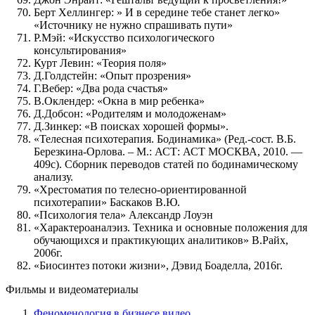
Берт Хеллингер: » И в середине тебе станет легко»
«Источнику не нужно спрашивать пути»
Р.Мэй: «Искусство психологического
консультирования»
Курт Левин: «Теория поля»
Д.Голдстейн: «Опыт прозрения»
Г.Вебер: «Два рода счастья»
В.Оклендер: «Окна в мир ребенка»
Д.Добсон: «Родителям и молодоженам»
Д.Зинкер: «В поисках хорошей формы».
«Телесная психотерапия. Бодинамика» (Ред.-сост. В.Б.
Березкина-Орлова. – М.: АСТ: АСТ МОСКВА, 2010. —
409с). Сборник переводов статей по бодинамическому
анализу.
«Хрестоматия по телесно-ориентированной
психотерапии» Баскаков В.Ю.
«Психология тела» Александр Лоуэн
«Характероаналэиз. Техника и основные положения для
обучающихся и практикующих аналитиков» В.Райх,
2006г.
«Биосинтез потоки жизни», Дэвид Боаделла, 2016г.
Фильмы и видеоматериалы
Феноменология в бизнесе видео