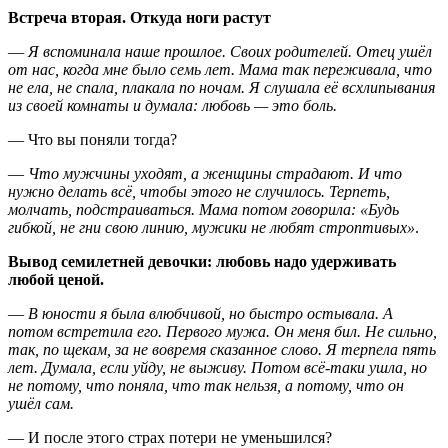
Встреча вторая. Откуда ноги растут
—
Я вспоминала наше прошлое. Своих родителей. Отец ушёл
от нас, когда мне было семь лет. Мама так переживала, что
не ела, не спала, плакала по ночам. Я слушала её всхлипывания
из своей комнаты и думала: любовь — это боль.
— Что вы поняли тогда?
—
Что мужчины уходят, а женщины страдают. И что
нужно делать всё, чтобы этого не случилось. Терпеть,
молчать, подстраиваться. Мама потом говорила: «Будь
гибкой, не гни свою линию, мужики не любят строптивых»
.
Вывод семилетней девочки: любовь надо удерживать
любой ценой.
—
В юности я была влюбчивой, но быстро остывала. А
потом встретила его. Первого мужа. Он меня бил. Не сильно,
так, по щекам, за не вовремя сказанное слово. Я терпела пять
лет. Думала, если уйду, не выживу. Потом всё-таки ушла, но
не потому, что поняла, что так нельзя, а потому, что он
ушёл сам.
— И после этого страх потери не уменьшился?