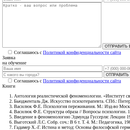
ОТПРАВИТЬ 
Соглашаюсь с
Политикой конфиденциальности сайта
Alternative:
Заявка
на обучение
ОТПРАВИТЬ
Соглашаюсь с
Политикой конфиденциальности сайта
Alternative:
Книги
Антология реалистической феноменологии. «Институт с
Бьюдженталь Дж. Искусство психотерапевта. СПб.: Питер
Василюк Ф.Е. Психология переживания. М.: Изд-во Моск. 
Василюк Ф.Е. Структура образа // Вопросы психологии. 1
Введение в феноменологию Эдмунда Гуссерля: Лекции 1967
Выготский Л.С. Собр. соч.: В 6 т. Т. 4. М.: Педагогика, 19
Гадамер Х.-Г. Истина и метод: Основы философской герм