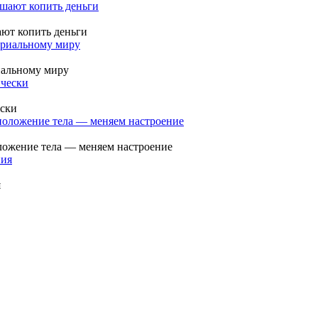
ают копить деньги
иальному миру
ески
оложение тела — меняем настроение
я