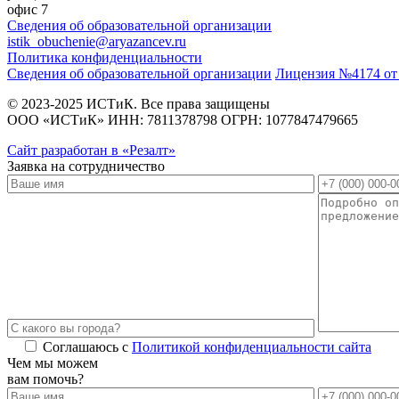
офис 7
Сведения об образовательной организации
istik_obuchenie@aryazancev.ru
Политика конфиденциальности
Сведения об образовательной организации
Лицензия №4174 от 
© 2023-2025 ИСТиК. Все права защищены
ООО «ИСТиК» ИНН: 7811378798 ОГРН: 1077847479665
Сайт разработан в «Резалт»
Заявка на сотрудничество
Соглашаюсь с
Политикой конфиденциальности сайта
Alternative:
Чем мы можем
вам помочь?