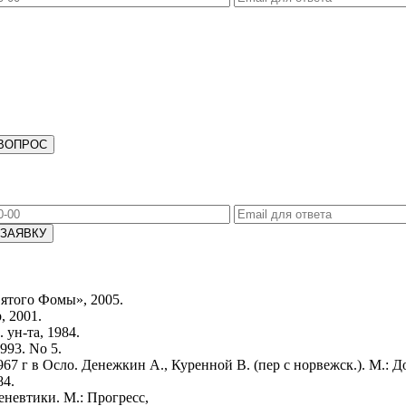
ВОПРОС
 ЗАЯВКУ
вятого Фомы», 2005.
, 2001.
ун-та, 1984.
993. No 5.
 г в Осло. Денежкин А., Куренной В. (пер с норвежск.). М.: Д
84.
еневтики. М.: Прогресс,