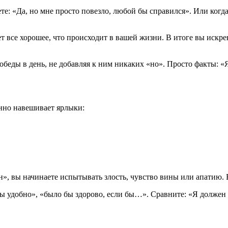
те: «Да, но мне просто повезло, любой бы справился». Или когда
т все хорошее, что происходит в вашей жизни. В итоге вы искре
победы в день, не добавляя к ним никаких «но». Просто факты: 
янно навешивает ярлыки:
ен», вы начинаете испытывать злость, чувство вины или апатию
 бы удобно», «было бы здорово, если бы…». Сравните: «Я долже