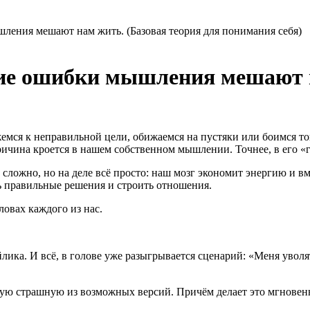
ения мешают нам жить. (Базовая теория для понимания себя)
ие ошибки мышления мешают н
мся к неправильной цели, обижаемся на пустяки или боимся тог
причина кроется в нашем собственном мышлении. Точнее, в его «
т сложно, но на деле всё просто: наш мозг экономит энергию и 
ть правильные решения и строить отношения.
овах каждого из нас.
ика. И всё, в голове уже разыгрывается сценарий: «Меня уволят,
амую страшную из возможных версий. Причём делает это мгновенн