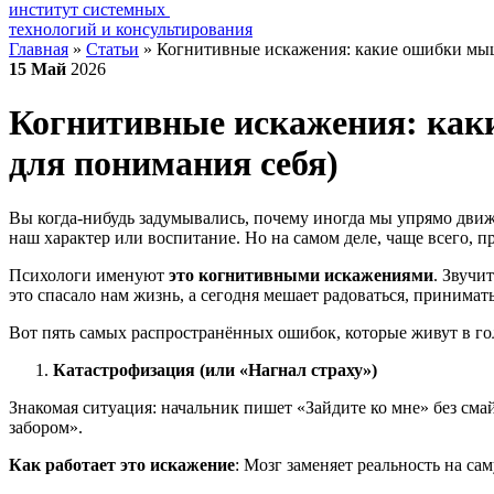
институт системных
технологий и консультирования
Главная
»
Статьи
»
Когнитивные искажения: какие ошибки мышл
15
Май
2026
Когнитивные искажения: как
для понимания себя)
Вы когда-нибудь задумывались, почему иногда мы упрямо движе
наш характер или воспитание. Но на самом деле, чаще всего, 
Психологи именуют
это когнитивными искажениями
. Звучи
это спасало нам жизнь, а сегодня мешает радоваться, принима
Вот пять самых распространённых ошибок, которые живут в гол
Катастрофизация (или «Нагнал страху»)
Знакомая ситуация: начальник пишет «Зайдите ко мне» без смайл
забором».
Как работает это искажение
: Мозг заменяет реальность на с