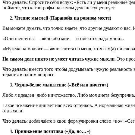
Что делать
: Спросите себя вслух: «Есть ли у меня реальные ф
поймете, что катастрофы на самом деле не существует.
Чтение мыслей (Паранойя на ровном месте)
Вы можете думать, что точно знаете, что другие думают о вас. 
«Они шепчутся — явно обо мне — и смеются надо мной».
«Муж/жена молчит — явно злится на меня, хотя сам(а) ни слова 
На самом деле никто не умеет читать чужие мысли.
Это прос
Что делать
: вместо того чтобы додумывать чужую реальность 
терапия в одном вопросе.
Черно-белое мышление («Всё или ничего»)
Либо я идеален, либо ничтожество. Либо моя диета безупречна,
Такое искажение лишает нас всех оттенков. А нормальная жизнь
отдыхали.
Что делать
: добавляйте в свои формулировки слово «но»: «Сег
Принижение позитива («Да, но…»)