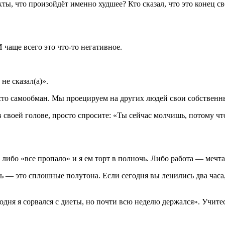
акты, что произойдёт именно худшее? Кто сказал, что это конец с
И чаще всего это что-то негативное.
не сказал(а)».
то самообман. Мы проецируем на других людей свои собственн
в своей голове, просто спросите: «Ты сейчас молчишь, потому ч
 либо «все пропало» и я ем торт в полночь. Либо работа — мечта,
 — это сплошные полутона. Если сегодня вы ленились два часа, э
одня я сорвался с диеты, но почти всю неделю держался». Учитес