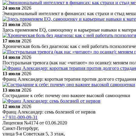
24 июля
2026
Эмоциональный интеллект в финансах: как страхи и стыд меш
21 июля
2026
Здесь применяем EQ, самооценку и карьерные навыки к матер
17 июля
2026
Хроническая боль без диагноза: как с ней работать психологич
14 июля
2026
Постуральная тревога (как нас «читают» по осанке): меняем п
13 июля
2026
Франц Александер: короткая терапия против долгого страдани
13 июля
2026
Сострадание к себе: почему оно важнее высокой самооценки
12 июля
2026
Франц Александер: семь болезней от нервов
+7 931-009-09-31
Лицензия №4174 от 03.06.2020
Санкт-Петербург,
улица 9-я Советская 5​, 3 этаж,