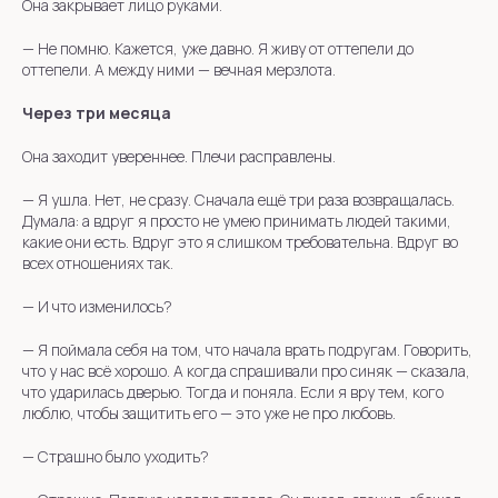
Она закрывает лицо руками.
—
Не помню. Кажется, уже давно. Я живу от оттепели до
оттепели. А между ними — вечная мерзлота.
Через три месяца
Она заходит увереннее. Плечи расправлены.
—
Я ушла. Нет, не сразу. Сначала ещё три раза возвращалась.
Думала: а вдруг я просто не умею принимать людей такими,
какие они есть. Вдруг это я слишком требовательна. Вдруг во
всех отношениях так.
— И что изменилось?
—
Я поймала себя на том, что начала врать подругам. Говорить,
что у нас всё хорошо. А когда спрашивали про синяк — сказала,
что ударилась дверью. Тогда и поняла. Если я вру тем, кого
люблю, чтобы защитить его — это уже не про любовь.
— Страшно было уходить?