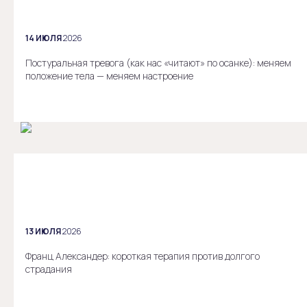
14 ИЮЛЯ
2026
Постуральная тревога (как нас «читают» по осанке): меняем
положение тела — меняем настроение
13 ИЮЛЯ
2026
Франц Александер: короткая терапия против долгого
страдания