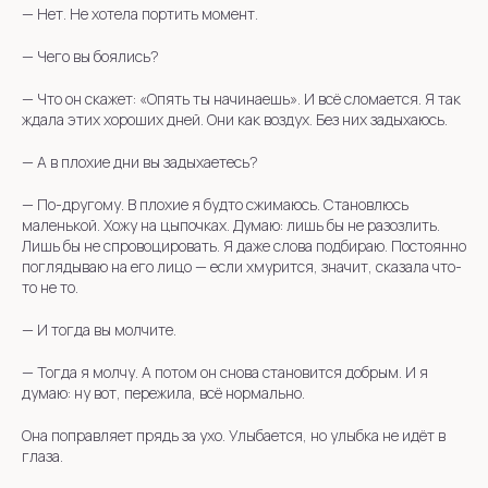
—
Нет. Не хотела портить момент.
— Чего вы боялись?
—
Что он скажет: «Опять ты начинаешь». И всё сломается. Я так
ждала этих хороших дней. Они как воздух. Без них задыхаюсь.
— А в плохие дни вы задыхаетесь?
—
По-другому. В плохие я будто сжимаюсь. Становлюсь
маленькой. Хожу на цыпочках. Думаю: лишь бы не разозлить.
Лишь бы не спровоцировать. Я даже слова подбираю. Постоянно
поглядываю на его лицо — если хмурится, значит, сказала что-
то не то.
— И тогда вы молчите.
—
Тогда я молчу. А потом он снова становится добрым. И я
думаю: ну вот, пережила, всё нормально.
Она поправляет прядь за ухо. Улыбается, но улыбка не идёт в
глаза.