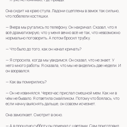
Она сидит на краю стула. Ладони сцеплены в замок так сильно,
что побелели костяшки.
—
Вчера мы ругались по телефону. Он накричал. Сказал, что я
всё драматизирую, что у меня вечно всё не так, что невозможно
нормально поговорить. А потом бросил трубку.
— Что было до того, как он начал кричать?
—
Я спросила, когда мы увидимся. Он сказал, что не знает. У
него много работы. Я сказала, что мы не виделись две недели. И
он взорвался.
— Как вы помирились?
—
Он не извинялся. Через час прислал смешной мем. Как ни в
чём не бывало. Я ответила смайликом. Потому что боялась, что
если начну выяснять дальше, он совсем исчезнет.
Она замолкает. Смотрит в окно.
—
А в прошлую субботу он приехал с цветами. Сам приготовил