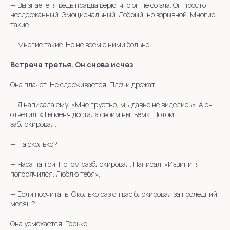
—
Вы знаете, я ведь правда верю, что он не со зла. Он просто
несдержанный. Эмоциональный. Добрый, но взрывной. Многие
такие.
— Многие такие. Но не всем с ними больно.
Встреча третья. Он снова исчез
Она плачет. Не сдерживается. Плечи дрожат.
—
Я написала ему: «Мне грустно, мы давно не виделись». А он
ответил: «Ты меня достала своим нытьём». Потом
заблокировал.
— На сколько?
—
Часа на три. Потом разблокировал. Написал: «Извини, я
погорячился. Люблю тебя».
— Если посчитать. Сколько раз он вас блокировал за последний
месяц?
Она усмехается. Горько.