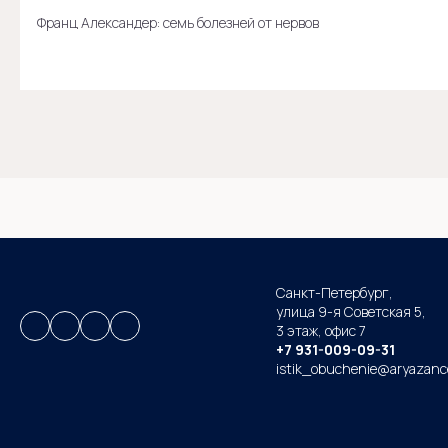
Франц Александер: семь болезней от нервов
Санкт-Петербург,
улица 9-я Советская 5​,
3 этаж,
офис 7
+7 931-009-09-31
istik_obuchenie@aryazanc