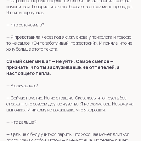
—
Страшно. Первую неделю трясло. Он писал, звонил, обещал
измениться. Говорил, что я его бросаю, а он без меня пропадёт.
Я почти вернулась.
— Что остановило?
—
Я представила: через год я сижу снова у психолога и говорю
то же самое. «Он то заботливый, то жестокий». И поняла, что не
хочу больше этого текста.
Самый смелый шаг — не уйти. Самое смелое —
признать, что ты заслуживаешь не оттепелей, а
настоящего тепла.
— А сейчас как?
—
Сейчас грустно. Но не страшно. Оказалось, что грусть без
страха — это совсем другое чувство. Я не сжимаюсь. Не хожу на
цыпочках. И никому не доказываю, что я хорошая.
— Что дальше?
—
Дальше я буду учиться верить, что хорошее может длиться
долго. Сама с собой. Потом — с кем-то ещё. Но теперь я знаю: