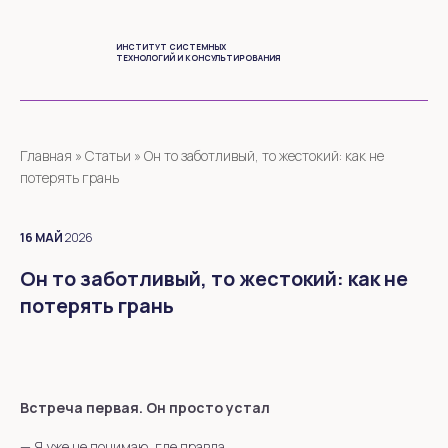
ИНСТИТУТ СИСТЕМНЫХ
ТЕХНОЛОГИЙ И КОНСУЛЬТИРОВАНИЯ
Главная
»
Статьи
»
Он то заботливый, то жестокий: как не
потерять грань
16
МАЙ
2026
Он то заботливый, то жестокий: как не
потерять грань
Встреча первая. Он просто устал
—
Я уже не понимаю, где правда.