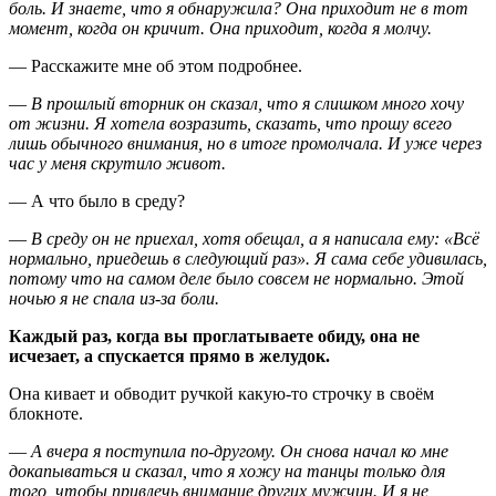
боль. И знаете, что я обнаружила? Она приходит не в тот
момент, когда он кричит. Она приходит, когда я молчу.
— Расскажите мне об этом подробнее.
—
В прошлый вторник он сказал, что я слишком много хочу
от жизни. Я хотела возразить, сказать, что прошу всего
лишь обычного внимания, но в итоге промолчала. И уже через
час у меня скрутило живот.
— А что было в среду?
—
В среду он не приехал, хотя обещал, а я написала ему: «Всё
нормально, приедешь в следующий раз». Я сама себе удивилась,
потому что на самом деле было совсем не нормально. Этой
ночью я не спала из-за боли.
Каждый раз, когда вы проглатываете обиду, она не
исчезает, а спускается прямо в желудок.
Она кивает и обводит ручкой какую-то строчку в своём
блокноте.
—
А вчера я поступила по-другому. Он снова начал ко мне
докапываться и сказал, что я хожу на танцы только для
того, чтобы привлечь внимание других мужчин. И я не