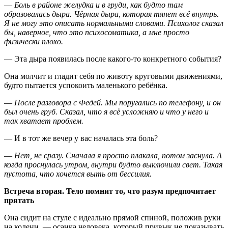
—
Боль в районе желудка и в груди, как будто там
образовалась дыра. Чёрная дыра, которая тянет всё внутрь.
Я не могу это описать нормальными словами. Психолог сказал
бы, наверное, что это психосоматика, а мне просто
физически плохо.
— Эта дыра появилась после какого-то конкретного события?
Она молчит и гладит себя по животу круговыми движениями,
будто пытается успокоить маленького ребёнка.
—
После разговора с Федей. Мы поругались по телефону, и он
был очень груб. Сказал, что я всё усложняю и что у него и
так хватает проблем.
— И в тот же вечер у вас началась эта боль?
—
Нет, не сразу. Сначала я просто плакала, потом заснула. А
когда проснулась утром, внутри будто выключили свет. Такая
пустота, что хочется выть от бессилия.
Встреча вторая. Тело помнит то, что разум предпочитает
прятать
Она сидит на стуле с идеально прямой спиной, положив руки
на колени, — осанка человека, который привык не показывать