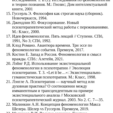
и теории познания. М.: Гнозис; Дом интеллектуальной
книги, 2001
Гуссерль Э. Философия как строгая наука (сборник).
Новочеркасск, 1994.
Джендлин Ю. Фокусирование. Новый
психотерапевтический метод работы с переживаниями.
М.: Класс, 2000.
Идея феноменологии. Пять лекций // Ступени. СПб,
1991, No 3; СПб, 1992.
Клод Романо. Авантюра времени. Три эссе по
феноменологии события. Премиум, 2017.
Костин Е. Запад и Россия. Феноменология и смысл
вражды. СПб.: Алетейя, 2021.
Лэйнг Р.Д. Использование экзистенциальной
феноменологии в психотерапии // Эволюция
психотерапии. Т. 3. «Let it be…»: Экзистенциально-
гуманистическая психотерапия. М.: Класс, 1998.
Лэнгле А. Психотерапия — научный метод или
духовная практика? О соотношении между
имманентным и трансцендентным на примере
экзистенциального анализа // Московский
психотерапевтический журнал. 2003. No 2. С. 7—35.
Малинкин А.Н. Концепция феноменологии Макса
Шелера. Шелер vs Гуссерля. Премиум, 2019.