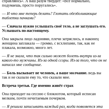
справляюсь». А ваш разум твердит: «Всё нормально,
подумаешь, просто поругались».
—
И что мне теперь делать? Глотать обезболивающие
таблетки пачками?
—
Сначала нужно услышать своё тело, а не заглушать его.
Услышать по-настоящему.
Она закрыла лицо ладонями, плечи затряслись, и наконец
женщина заплакала — громко, с всхлипами, так, как не
плакала, возможно, много лет.
—
Я не знала, что так сильно может болеть внутри из-за
какого-то мужчины. Из-за одной ссоры. Из-за того, что он не
написал мне сообщение.
—
Боль вызывает не человек, а ваше молчание.
ведь вы
так и не сказали ему то, что сказали мне.
Встреча третья. Где именно живёт страх
Она приходит на сессию с блокнотом, который исписан
мелким, почти нечитаемым почерком.
—
Я решила записывать каждый раз, когда появляется эта