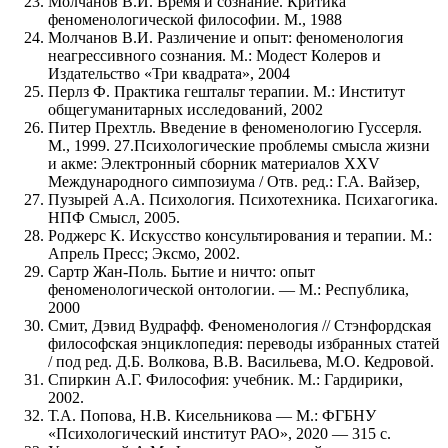
Молчанов В.И. Время и сознание. Критика
феноменологической философии. М., 1988
Молчанов В.И. Различение и опыт: феноменология
неагрессивного сознания. М.: Модест Колеров и
Издательство «Три квадрата», 2004
Перлз Ф. Практика гештальт терапии. М.: Институт
общегуманитарных исследований, 2002
Питер Прехтль. Введение в феноменологию Гуссерля.
М., 1999. 27.Психологические проблемы смысла жизни
и акме: Электронный сборник материалов XXV
Международного симпозиума / Отв. ред.: Г.А. Вайзер,
Пузырей А.А. Психология. Психотехника. Психагогика.
НПФ Смысл, 2005.
Роджерс К. Искусство консультирования и терапии. М.:
Апрель Пресс; Эксмо, 2002.
Сартр Жан-Поль. Бытие и ничто: опыт
феноменологической онтологии. — М.: Республика,
2000
Смит, Дэвид Вудрафф. Феноменология // Стэнфордская
философская энциклопедия: переводы избранных статей
/ под ред. Д.Б. Волкова, В.В. Васильева, М.О. Кедровой.
Спиркин А.Г. Философия: учебник. М.: Гардирики,
2002.
Т.А. Попова, Н.В. Кисельникова — М.: ФГБНУ
«Психологический институт РАО», 2020 — 315 с.