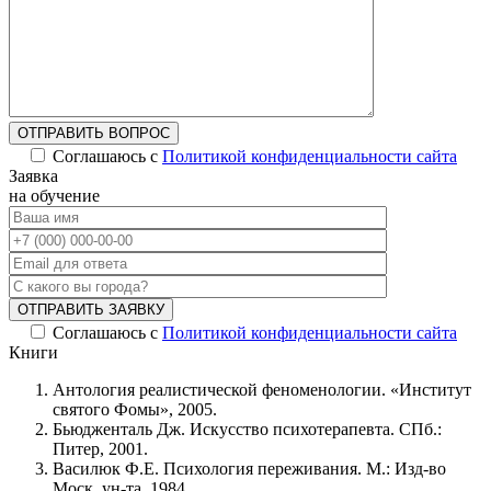
ОТПРАВИТЬ ВОПРОС
Соглашаюсь с
Политикой конфиденциальности сайта
Alternative:
Заявка
на обучение
ОТПРАВИТЬ ЗАЯВКУ
Соглашаюсь с
Политикой конфиденциальности сайта
Alternative:
Книги
Антология реалистической феноменологии. «Институт
святого Фомы», 2005.
Бьюдженталь Дж. Искусство психотерапевта. СПб.:
Питер, 2001.
Василюк Ф.Е. Психология переживания. М.: Изд-во
Моск. ун-та, 1984.