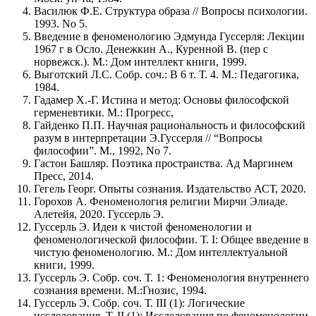
Василюк Ф.Е. Структура образа // Вопросы психологии.
1993. No 5.
Введение в феноменологию Эдмунда Гуссерля: Лекции
1967 г в Осло. Денежкин А., Куренной В. (пер с
норвежск.). М.: Дом интеллект книги, 1999.
Выготский Л.С. Собр. соч.: В 6 т. Т. 4. М.: Педагогика,
1984.
Гадамер Х.-Г. Истина и метод: Основы философской
герменевтики. М.: Прогресс,
Гайденко П.П. Научная рациональность и философский
разум в интерпретации Э.Гуссерля // “Вопросы
философии”. М., 1992, No 7.
Гастон Башляр. Поэтика пространства. Ад Маргинем
Пресс, 2014.
Гегель Георг. Опыты сознания. Издательство АСТ, 2020.
Горохов А. Феноменология религии Мирчи Элиаде.
Алетейя, 2020. Гуссерль Э.
Гуссерль Э. Идеи к чистой феноменологии и
феноменологической философии. Т. I: Общее введение в
чистую феноменологию. М.: Дом интеллектуальной
книги, 1999.
Гуссерль Э. Собр. соч. Т. 1: Феноменология внутреннего
сознания времени. М.:Гнозис, 1994.
Гуссерль Э. Собр. соч. Т. III (1): Логические
исследования. Т. II (1): Исследования по феноменологии