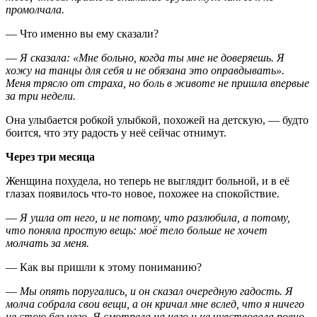
промолчала.
— Что именно вы ему сказали?
—
Я сказала: «Мне больно, когда ты мне не доверяешь. Я
хожу на танцы для себя и не обязана это оправдывать».
Меня трясло от страха, но боль в животе не пришла впервые
за три недели.
Она улыбается робкой улыбкой, похожей на детскую, — будто
боится, что эту радость у неё сейчас отнимут.
Через три месяца
Женщина похудела, но теперь не выглядит больной, и в её
глазах появилось что-то новое, похожее на спокойствие.
—
Я ушла от него, и не потому, что разлюбила, а потому,
что поняла простую вещь: моё тело больше не хочет
молчать за меня.
— Как вы пришли к этому пониманию?
—
Мы опять поругались, и он сказал очередную гадость. Я
молча собрала свои вещи, а он кричал мне вслед, что я ничего
не стою без него. Я смотрела на него и не чувствовала ровно