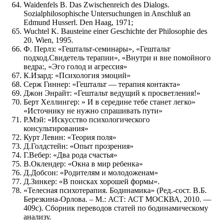
Waidenfels В. Das Zwischenreich des Dialogs.
Sozialphilosophische Untersuchungen in Anschluß an
Edmund Husserl. Den Haag, 1971;
Wuchtel K. Bausteine einer Geschichte der Philosophie des
20. Wien, 1995.
Ф. Перлз: «Гештальт-семинары», «Гештальт
подход.Свидетель терапии», «Внутри и вне помойного
ведра:, «Эго голод и агрессия»
К.Изард: «Психология эмоций»
Серж Гиннер: «Гештальт — терапия контакта»
Джон Энрайт: «Гештальт ведущий к просветления!»
Берт Хеллингер: » И в середине тебе станет легко»
«Источнику не нужно спрашивать пути»
Р.Мэй: «Искусство психологического
консультирования»
Курт Левин: «Теория поля»
Д.Голдстейн: «Опыт прозрения»
Г.Вебер: «Два рода счастья»
В.Оклендер: «Окна в мир ребенка»
Д.Добсон: «Родителям и молодоженам»
Д.Зинкер: «В поисках хорошей формы».
«Телесная психотерапия. Бодинамика» (Ред.-сост. В.Б.
Березкина-Орлова. – М.: АСТ: АСТ МОСКВА, 2010. —
409с). Сборник переводов статей по бодинамическому
анализу.