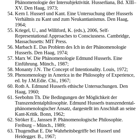
Phänomenologie der Intersubjektivität. Husserliana, Bd. XIII–
XV. Den Haag, 1973;
Kern I. Husserl und Kant. Eine Untersuchung über Husserls
Verhältnis zu Kant und zum Neukantianismus. Den Haag,
1964;
Kriegel, U., and Williford, K. (eds.), 2006, Self-
Representational Approaches to Consciusness. Cambridge,
Massachusetts: MIT Press.
Marbach E. Das Problem des Ich in der Phänomenologie
Husserls. Den Haag, 1974;
Marx W. Die Phänomenologie Edmund Husserls. Eine
Einführung. Münch., 1987;
Monanty J.N. The Concept of Intentionality. Louis, 1972;
Phenomenology in America in the Philosophy of Experience,
ed. by J.M.Edie. Chi., 1967;
Roth A. Edmund Husserls ethische Untersuchungen. Den
Haag, 1960;
Seebohm Th. Die Bedingungen der Möglichkeit der
Transzendentalphilosophie. Edmund Husserls transzendental-
phänomenologischer Ansatz, dargestellt im Anschluß an seine
Kant-Kritik. Bonn, 1962;
Ströker E., Janssen P. Phänomenologische Philosophie.
Freiburg – Münch., 1989;
Thugendhat E. Die Wahrheitsbegriffe bei Husserl und
Heidegger. В., 1967;