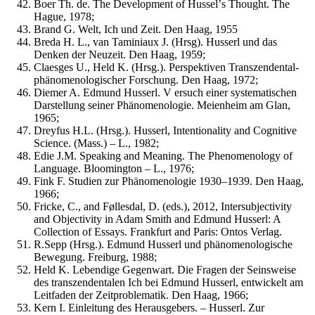
Boer Th. de. The Development of Husselʼs Thought. The
Hague, 1978;
Brand G. Welt, Ich und Zeit. Den Haag, 1955
Breda H. L., van Taminiaux J. (Hrsg). Husserl und das
Denken der Neuzeit. Den Haag, 1959;
Claesges U., Held K. (Hrsg.). Perspektiven Transzendental-
phänomenologischer Forschung. Den Haag, 1972;
Diemer A. Edmund Husserl. V ersuch einer systematischen
Darstellung seiner Phänomenologie. Meienheim am Glan,
1965;
Dreyfus H.L. (Hrsg.). Husserl, Intentionality and Cognitive
Science. (Mass.) – L., 1982;
Edie J.M. Speaking and Meaning. The Phenomenology of
Language. Bloomington – L., 1976;
Fink F. Studien zur Phänomenologie 1930–1939. Den Haag,
1966;
Fricke, C., and Føllesdal, D. (eds.), 2012, Intersubjectivity
and Objectivity in Adam Smith and Edmund Husserl: A
Collection of Essays. Frankfurt and Paris: Ontos Verlag.
R.Sepp (Hrsg.). Edmund Husserl und phänomenologische
Bewegung. Freiburg, 1988;
Held K. Lebendige Gegenwart. Die Fragen der Seinsweise
des transzendentalen Ich bei Edmund Husserl, entwickelt am
Leitfaden der Zeitproblematik. Den Haag, 1966;
Kern I. Einleitung des Herausgebers. – Husserl. Zur