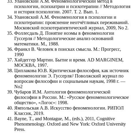
Улановский А.М. Феноменологический метод в
психологии, психиатрии и психотерапии // Методология
и история психологии. 2007. Т. 2. Вып. 1.
Улановский А.М. Феноменология в психологии и
психотерапии: прояснение неотчётливых переживаний.
Московский психотерапевтический журнал, 2009, No 2.
Фоллесдаль Д. Понятие ноэмы в феноменологии
Гуссерля // Методологические анализ оснований
математики. М., 1988.
Франкл В. Человек в поисках смысла. М.: Прогресс,
1990
Хайдеггер Мартин. Бытие и время. AD MARGINEM,
МОСКВА, 1997.
Циплакова Ю.В. Критическая философия, как источник
феноменологии Э. Гуссерля// Поволжский журнал по
вопросам философии и социальным наукам, 1998 г. —
No2
Чубаров И.М. Антология феноменологической
философии в России. М.: «Русское феноменологическое
общество», «Логос»: 1998.
Ямпольская А.В. Искусство феноменологии. РИПОЛ
Классик, 2019.
Bayne, T., and Montague, M., (eds.), 2011, Cognitive
Phenomenology. Oxford and New York: Oxford University
Press.