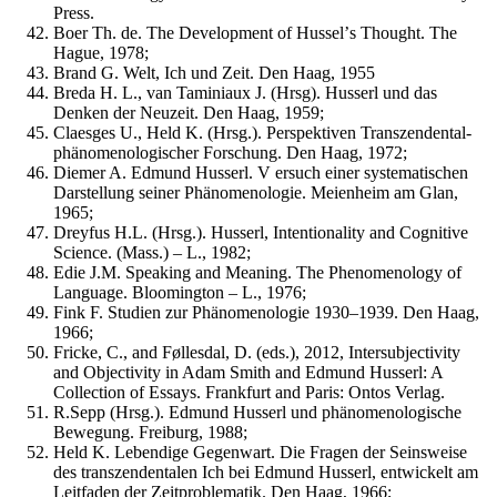
Press.
Boer Th. de. The Development of Husselʼs Thought. The
Hague, 1978;
Brand G. Welt, Ich und Zeit. Den Haag, 1955
Breda H. L., van Taminiaux J. (Hrsg). Husserl und das
Denken der Neuzeit. Den Haag, 1959;
Claesges U., Held K. (Hrsg.). Perspektiven Transzendental-
phänomenologischer Forschung. Den Haag, 1972;
Diemer A. Edmund Husserl. V ersuch einer systematischen
Darstellung seiner Phänomenologie. Meienheim am Glan,
1965;
Dreyfus H.L. (Hrsg.). Husserl, Intentionality and Cognitive
Science. (Mass.) – L., 1982;
Edie J.M. Speaking and Meaning. The Phenomenology of
Language. Bloomington – L., 1976;
Fink F. Studien zur Phänomenologie 1930–1939. Den Haag,
1966;
Fricke, C., and Føllesdal, D. (eds.), 2012, Intersubjectivity
and Objectivity in Adam Smith and Edmund Husserl: A
Collection of Essays. Frankfurt and Paris: Ontos Verlag.
R.Sepp (Hrsg.). Edmund Husserl und phänomenologische
Bewegung. Freiburg, 1988;
Held K. Lebendige Gegenwart. Die Fragen der Seinsweise
des transzendentalen Ich bei Edmund Husserl, entwickelt am
Leitfaden der Zeitproblematik. Den Haag, 1966;