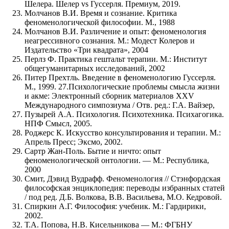
Шелера. Шелер vs Гуссерля. Премиум, 2019.
Молчанов В.И. Время и сознание. Критика
феноменологической философии. М., 1988
Молчанов В.И. Различение и опыт: феноменология
неагрессивного сознания. М.: Модест Колеров и
Издательство «Три квадрата», 2004
Перлз Ф. Практика гештальт терапии. М.: Институт
общегуманитарных исследований, 2002
Питер Прехтль. Введение в феноменологию Гуссерля.
М., 1999. 27.Психологические проблемы смысла жизни
и акме: Электронный сборник материалов XXV
Международного симпозиума / Отв. ред.: Г.А. Вайзер,
Пузырей А.А. Психология. Психотехника. Психагогика.
НПФ Смысл, 2005.
Роджерс К. Искусство консультирования и терапии. М.:
Апрель Пресс; Эксмо, 2002.
Сартр Жан-Поль. Бытие и ничто: опыт
феноменологической онтологии. — М.: Республика,
2000
Смит, Дэвид Вудрафф. Феноменология // Стэнфордская
философская энциклопедия: переводы избранных статей
/ под ред. Д.Б. Волкова, В.В. Васильева, М.О. Кедровой.
Спиркин А.Г. Философия: учебник. М.: Гардирики,
2002.
Т.А. Попова, Н.В. Кисельникова — М.: ФГБНУ