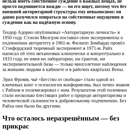
нельзя иметь собственное суждение о важных вещах, не
просто подчиняется вождю — он его ищет, потому что без
внешней авторитарной структуры ему невыносимо: он
давно разучился опираться на собственные ощущения и
суждения как на надёжную основу.
Теодор Адорно опубликовал «Авторитарную личность» в
1950 году. Стэнли Милгрэм поставил свои эксперименты о
подчинении авторитету в 1961-м. Филипп Зимбардо провёл
Стэнфордский тюремный эксперимент в 1971-м. Райх
написал об этих механизмах клинически и концептуально в
1933 году, не имея ни лаборатории, ни грантов, ни
экспериментальной базы — только многолетние наблюдения
за живыми людьми в кабинете и в рабочих кварталах Вены.
Эрих Фромм, чьё «Бегство от свободы» стало одной из
ключевых книг о психологии конформизма, был лично знаком
с Райхом и полемизировал с ним. Результатом этой полемики
стали несколько блестящих работ о природе авторитаризма и
человеческой склонности к добровольному подчинению. Без
Райха они были бы другими.
Что осталось неразрешённым — без
прикрас