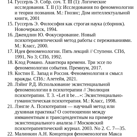
Гуссерль Э. Собр. соч. Т. III (1): Логические
исследования. Т. II (1): Исследования по феноменологии
и теории познания. М.: Гнозис; Дом интеллектуальной
книги, 2001
Гуссерль Э. Философия как строгая наука (сборник).
Новочеркасск, 1994.
Джендлин Ю. Фокусирование. Новый
психотерапевтический метод работы с переживаниями.
М.: Класс, 2000.
Идея феноменологии. Пять лекций // Ступени. СПб,
1991, No 3; СПб, 1992.
Клод Романо. Авантюра времени. Три эссе по
феноменологии события. Премиум, 2017.
Костин Е. Запад и Россия. Феноменология и смысл
вражды. СПб.: Алетейя, 2021.
Лэйнг Р.Д. Использование экзистенциальной
феноменологии в психотерапии // Эволюция
психотерапии. Т. 3. «Let it be…»: Экзистенциально-
гуманистическая психотерапия. М.: Класс, 1998.
Лэнгле А. Психотерапия — научный метод или
духовная практика? О соотношении между
имманентным и трансцендентным на примере
экзистенциального анализа // Московский
психотерапевтический журнал. 2003. No 2. С. 7—35.
Малинкин А.Н. Концепция феноменологии Макса