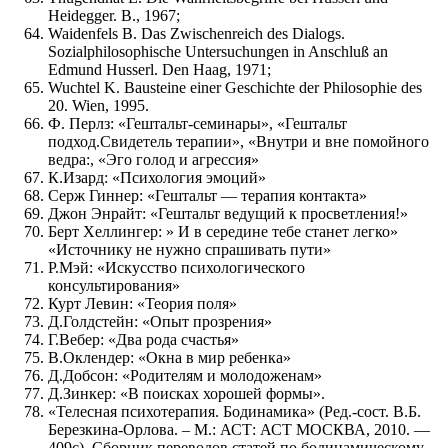
Heidegger. В., 1967;
Waidenfels В. Das Zwischenreich des Dialogs.
Sozialphilosophische Untersuchungen in Anschluß an
Edmund Husserl. Den Haag, 1971;
Wuchtel K. Bausteine einer Geschichte der Philosophie des
20. Wien, 1995.
Ф. Перлз: «Гештальт-семинары», «Гештальт
подход.Свидетель терапии», «Внутри и вне помойного
ведра:, «Эго голод и агрессия»
К.Изард: «Психология эмоций»
Серж Гиннер: «Гештальт — терапия контакта»
Джон Энрайт: «Гештальт ведущий к просветления!»
Берт Хеллингер: » И в середине тебе станет легко»
«Источнику не нужно спрашивать пути»
Р.Мэй: «Искусство психологического
консультирования»
Курт Левин: «Теория поля»
Д.Голдстейн: «Опыт прозрения»
Г.Вебер: «Два рода счастья»
В.Оклендер: «Окна в мир ребенка»
Д.Добсон: «Родителям и молодоженам»
Д.Зинкер: «В поисках хорошей формы».
«Телесная психотерапия. Бодинамика» (Ред.-сост. В.Б.
Березкина-Орлова. – М.: АСТ: АСТ МОСКВА, 2010. —
409с). Сборник переводов статей по бодинамическому