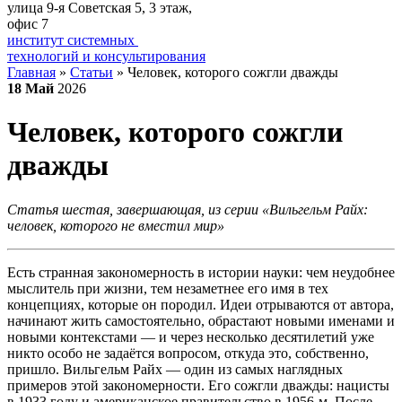
улица 9-я Советская 5​, 3 этаж,
офис 7
институт системных
технологий и консультирования
Главная
»
Статьи
»
Человек, которого сожгли дважды
18
Май
2026
Человек, которого сожгли
дважды
Статья шестая, завершающая, из серии «Вильгельм Райх:
человек, которого не вместил мир»
Есть странная закономерность в истории науки: чем неудобнее
мыслитель при жизни, тем незаметнее его имя в тех
концепциях, которые он породил. Идеи отрываются от автора,
начинают жить самостоятельно, обрастают новыми именами и
новыми контекстами — и через несколько десятилетий уже
никто особо не задаётся вопросом, откуда это, собственно,
пришло. Вильгельм Райх — один из самых наглядных
примеров этой закономерности. Его сожгли дважды: нацисты
в 1933 году и американское правительство в 1956-м. После