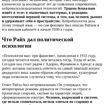
клинически за восемьдесят лет до появления современных
нейровизуализационных технологий.
Травма буквально
живёт в теле: в мышечных паттернах, в реакциях
вегетативной нервной системы, в том, как человек дышит
и удерживает себя в пространстве.
Нейробиология дала
этому точный язык — но сам феномен был описан Райхом в
его венском кабинете в начале 1930-х годов.
Что Райх дал политической
психологии
«Психология масс при фашизме», написанная в 1933 году,
сегодня читается иначе, чем читалась тогда. Тогда её жгли.
Сегодня она стоит рядом с Адорно, Фроммом и Арендт в ряду
работ, которые пытались ответить на самый тяжёлый вопрос
двадцатого века: каким образом образованные, культурные
люди позволили случиться тому, что случилось?
Ответ Райха был нетривиальным. Он утверждал, что
авторитарные режимы держатся не столько на страхе и
пропаганде снаружи, сколько на характере людей,
сформированном изнутри.
Человек, выросший в системе,
где нельзя сомневаться, нельзя злиться на старших и