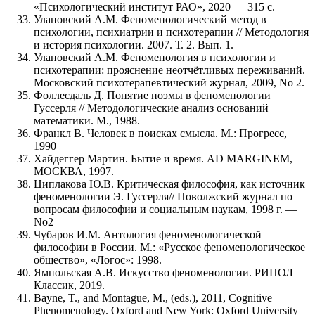
«Психологический институт РАО», 2020 — 315 с.
Улановский А.М. Феноменологический метод в
психологии, психиатрии и психотерапии // Методология
и история психологии. 2007. Т. 2. Вып. 1.
Улановский А.М. Феноменология в психологии и
психотерапии: прояснение неотчётливых переживаний.
Московский психотерапевтический журнал, 2009, No 2.
Фоллесдаль Д. Понятие ноэмы в феноменологии
Гуссерля // Методологические анализ оснований
математики. М., 1988.
Франкл В. Человек в поисках смысла. М.: Прогресс,
1990
Хайдеггер Мартин. Бытие и время. AD MARGINEM,
МОСКВА, 1997.
Циплакова Ю.В. Критическая философия, как источник
феноменологии Э. Гуссерля// Поволжский журнал по
вопросам философии и социальным наукам, 1998 г. —
No2
Чубаров И.М. Антология феноменологической
философии в России. М.: «Русское феноменологическое
общество», «Логос»: 1998.
Ямпольская А.В. Искусство феноменологии. РИПОЛ
Классик, 2019.
Bayne, T., and Montague, M., (eds.), 2011, Cognitive
Phenomenology. Oxford and New York: Oxford University