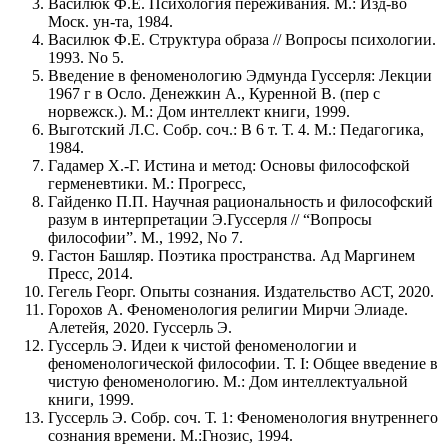
Василюк Ф.Е. Психология переживания. М.: Изд-во
Моск. ун-та, 1984.
Василюк Ф.Е. Структура образа // Вопросы психологии.
1993. No 5.
Введение в феноменологию Эдмунда Гуссерля: Лекции
1967 г в Осло. Денежкин А., Куренной В. (пер с
норвежск.). М.: Дом интеллект книги, 1999.
Выготский Л.С. Собр. соч.: В 6 т. Т. 4. М.: Педагогика,
1984.
Гадамер Х.-Г. Истина и метод: Основы философской
герменевтики. М.: Прогресс,
Гайденко П.П. Научная рациональность и философский
разум в интерпретации Э.Гуссерля // “Вопросы
философии”. М., 1992, No 7.
Гастон Башляр. Поэтика пространства. Ад Маргинем
Пресс, 2014.
Гегель Георг. Опыты сознания. Издательство АСТ, 2020.
Горохов А. Феноменология религии Мирчи Элиаде.
Алетейя, 2020. Гуссерль Э.
Гуссерль Э. Идеи к чистой феноменологии и
феноменологической философии. Т. I: Общее введение в
чистую феноменологию. М.: Дом интеллектуальной
книги, 1999.
Гуссерль Э. Собр. соч. Т. 1: Феноменология внутреннего
сознания времени. М.:Гнозис, 1994.