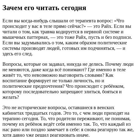
Зачем его читать сегодня
Если вы когда-нибудь слышали от терапевта вопрос: «Что
происходит у вас в теле прямо сейчас?» — это Райх. Если вы
читали о том, как травма кодируется в нервной системе и
мышечных паттернах, — это тоже Райх, пусть и без подписи.
Если вы задумывались о том, каким образом политические
системы производят людей, готовых им подчиняться, — и
здесь его след.
Вопросы, которые он задавал, никуда не делись. Почему люди
не меняются, даже когда всё понимают? Где именно в теле
живёт то, что невозможно выговорить словами? Как
воспитание формирует не только личность, но и
политические предпочтения? Что происходит с ребёнком,
которому последовательно запрещают злиться, бояться и
желать?
Это не исторические вопросы, оставшиеся в венских
кабинетах тридцатых годов. Это то, с чем люди приходят на
терапию сегодня. То, что родители переживают, не понимая,
почему их ребёнок ведёт себя именно так. То, что каждый из
нас рано или поздно замечает в себе: я снова реагирую так же,
хотя давно уже решил реагировать иначе.