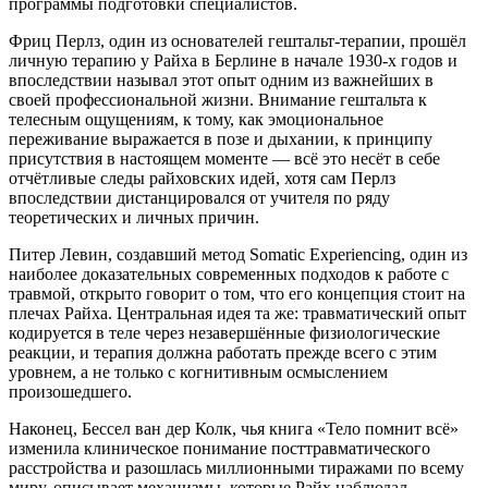
программы подготовки специалистов.
Фриц Перлз, один из основателей гештальт-терапии, прошёл
личную терапию у Райха в Берлине в начале 1930-х годов и
впоследствии называл этот опыт одним из важнейших в
своей профессиональной жизни. Внимание гештальта к
телесным ощущениям, к тому, как эмоциональное
переживание выражается в позе и дыхании, к принципу
присутствия в настоящем моменте — всё это несёт в себе
отчётливые следы райховских идей, хотя сам Перлз
впоследствии дистанцировался от учителя по ряду
теоретических и личных причин.
Питер Левин, создавший метод Somatic Experiencing, один из
наиболее доказательных современных подходов к работе с
травмой, открыто говорит о том, что его концепция стоит на
плечах Райха. Центральная идея та же: травматический опыт
кодируется в теле через незавершённые физиологические
реакции, и терапия должна работать прежде всего с этим
уровнем, а не только с когнитивным осмыслением
произошедшего.
Наконец, Бессел ван дер Колк, чья книга «Тело помнит всё»
изменила клиническое понимание посттравматического
расстройства и разошлась миллионными тиражами по всему
миру, описывает механизмы, которые Райх наблюдал