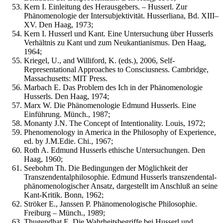
Kern I. Einleitung des Herausgebers. – Husserl. Zur
Phänomenologie der Intersubjektivität. Husserliana, Bd. XIII–
XV. Den Haag, 1973;
Kern I. Husserl und Kant. Eine Untersuchung über Husserls
Verhältnis zu Kant und zum Neukantianismus. Den Haag,
1964;
Kriegel, U., and Williford, K. (eds.), 2006, Self-
Representational Approaches to Consciusness. Cambridge,
Massachusetts: MIT Press.
Marbach E. Das Problem des Ich in der Phänomenologie
Husserls. Den Haag, 1974;
Marx W. Die Phänomenologie Edmund Husserls. Eine
Einführung. Münch., 1987;
Monanty J.N. The Concept of Intentionality. Louis, 1972;
Phenomenology in America in the Philosophy of Experience,
ed. by J.M.Edie. Chi., 1967;
Roth A. Edmund Husserls ethische Untersuchungen. Den
Haag, 1960;
Seebohm Th. Die Bedingungen der Möglichkeit der
Transzendentalphilosophie. Edmund Husserls transzendental-
phänomenologischer Ansatz, dargestellt im Anschluß an seine
Kant-Kritik. Bonn, 1962;
Ströker E., Janssen P. Phänomenologische Philosophie.
Freiburg – Münch., 1989;
Thugendhat E. Die Wahrheitsbegriffe bei Husserl und