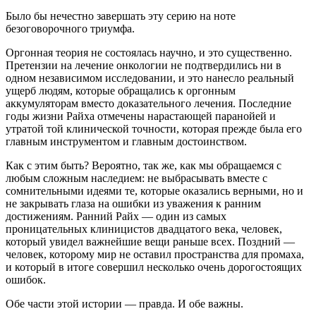
Было бы нечестно завершать эту серию на ноте
безоговорочного триумфа.
Оргонная теория не состоялась научно, и это существенно.
Претензии на лечение онкологии не подтвердились ни в
одном независимом исследовании, и это нанесло реальный
ущерб людям, которые обращались к оргонным
аккумуляторам вместо доказательного лечения. Последние
годы жизни Райха отмечены нарастающей паранойей и
утратой той клинической точности, которая прежде была его
главным инструментом и главным достоинством.
Как с этим быть? Вероятно, так же, как мы обращаемся с
любым сложным наследием: не выбрасывать вместе с
сомнительными идеями те, которые оказались верными, но и
не закрывать глаза на ошибки из уважения к ранним
достижениям. Ранний Райх — один из самых
проницательных клиницистов двадцатого века, человек,
который увидел важнейшие вещи раньше всех. Поздний —
человек, которому мир не оставил пространства для промаха,
и который в итоге совершил несколько очень дорогостоящих
ошибок.
Обе части этой истории — правда. И обе важны.