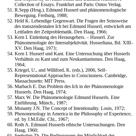
Collection of Essays. Frankfurt and Paris: Ontos Verlag.
R.Sepp (Hrsg.). Edmund Husserl und phänomenologische
Bewegung. Freiburg, 1988;
Held K. Lebendige Gegenwart. Die Fragen der Seinsweise
des transzendentalen Ich bei Edmund Husserl, entwickelt am
Leitfaden der Zeitproblematik. Den Haag, 1966;
Kern I. Einleitung des Herausgebers. – Husserl. Zur
Phänomenologie der Intersubjektivität. Husserliana, Bd. XIII–
XV. Den Haag, 1973;
Kern I. Husserl und Kant. Eine Untersuchung über Husserls
Verhältnis zu Kant und zum Neukantianismus. Den Haag,
1964;
Kriegel, U., and Williford, K. (eds.), 2006, Self-
Representational Approaches to Consciusness. Cambridge,
Massachusetts: MIT Press.
Marbach E. Das Problem des Ich in der Phänomenologie
Husserls. Den Haag, 1974;
Marx W. Die Phänomenologie Edmund Husserls. Eine
Einführung. Münch., 1987;
Monanty J.N. The Concept of Intentionality. Louis, 1972;
Phenomenology in America in the Philosophy of Experience,
ed. by J.M.Edie. Chi., 1967;
Roth A. Edmund Husserls ethische Untersuchungen. Den
Haag, 1960;
Seebohm Th. Die Bedingungen der Möglichkeit der