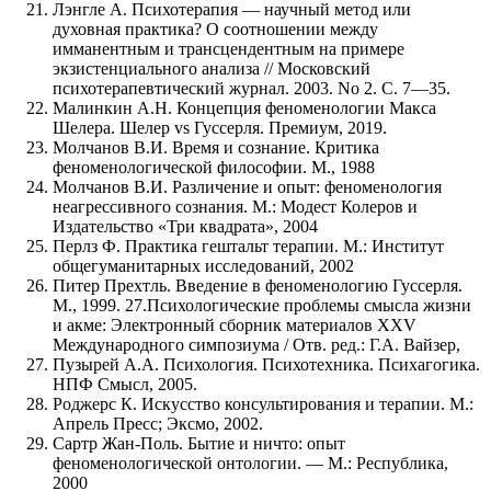
Лэнгле А. Психотерапия — научный метод или
духовная практика? О соотношении между
имманентным и трансцендентным на примере
экзистенциального анализа // Московский
психотерапевтический журнал. 2003. No 2. С. 7—35.
Малинкин А.Н. Концепция феноменологии Макса
Шелера. Шелер vs Гуссерля. Премиум, 2019.
Молчанов В.И. Время и сознание. Критика
феноменологической философии. М., 1988
Молчанов В.И. Различение и опыт: феноменология
неагрессивного сознания. М.: Модест Колеров и
Издательство «Три квадрата», 2004
Перлз Ф. Практика гештальт терапии. М.: Институт
общегуманитарных исследований, 2002
Питер Прехтль. Введение в феноменологию Гуссерля.
М., 1999. 27.Психологические проблемы смысла жизни
и акме: Электронный сборник материалов XXV
Международного симпозиума / Отв. ред.: Г.А. Вайзер,
Пузырей А.А. Психология. Психотехника. Психагогика.
НПФ Смысл, 2005.
Роджерс К. Искусство консультирования и терапии. М.:
Апрель Пресс; Эксмо, 2002.
Сартр Жан-Поль. Бытие и ничто: опыт
феноменологической онтологии. — М.: Республика,
2000