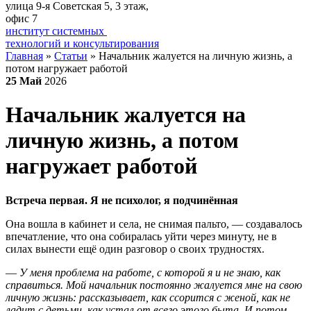
улица 9-я Советская 5​, 3 этаж,
офис 7
институт системных
технологий и консультирования
Главная
»
Статьи
»
Начальник жалуется на личную жизнь, а
потом нагружает работой
25
Май
2026
Начальник жалуется на
личную жизнь, а потом
нагружает работой
Встреча первая. Я не психолог, я подчинённая
Она вошла в кабинет и села, не снимая пальто, — создавалось
впечатление, что она собиралась уйти через минуту, не в
силах вынести ещё один разговор о своих трудностях.
—
У меня проблема на работе, с которой я и не знаю, как
справиться. Мой начальник постоянно жалуется мне на свою
личную жизнь: рассказывает, как ссорится с женой, как не
ладит с детьми, как устал от всего этого быта. И потом