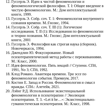
Гуссерль Э. Идеи к чистой феноменологии и
феноменологической философии. Т. I: Общее введение в
чистую феноменологию. М.: Дом интеллектуальной
книги, 1999.
Гуссерль Э. Собр. соч. Т. 1: Феноменология внутреннего
сознания времени. М.:Гнозис, 1994.
Гуссерль Э. Собр. соч. Т. III (1): Логические
исследования. Т. II (1): Исследования по феноменологии
и теории познания. М.: Гнозис; Дом интеллектуальной
книги, 2001
Гуссерль Э. Философия как строгая наука (сборник).
Новочеркасск, 1994.
Джендлин Ю. Фокусирование. Новый
психотерапевтический метод работы с переживаниями.
М.: Класс, 2000.
Идея феноменологии. Пять лекций // Ступени. СПб,
1991, No 3; СПб, 1992.
Клод Романо. Авантюра времени. Три эссе по
феноменологии события. Премиум, 2017.
Костин Е. Запад и Россия. Феноменология и смысл
вражды. СПб.: Алетейя, 2021.
Лэйнг Р.Д. Использование экзистенциальной
феноменологии в психотерапии // Эволюция
психотерапии. Т. 3. «Let it be…»: Экзистенциально-
гуманистическая психотерапия. М.: Класс, 1998.