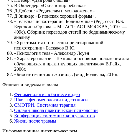
Г.Вебер: «Два рода счастья»
В.Оклендер: «Окна в мир ребенка»
Д.Добсон: «Родителям и молодоженам»
Д.Зинкер: «В поисках хорошей формы».
«Телесная психотерапия. Бодинамика» (Ред.-сост. В.Б.
Березкина-Орлова. – М.: АСТ: АСТ МОСКВА, 2010. —
409с). Сборник переводов статей по бодинамическому
анализу.
«Хрестоматия по телесно-ориентированной
психотерапии» Баскаков В.Ю.
«Психология тела» Александр Лоуэн
«Характероаналэиз. Техника и основные положения для
обучающихся и практикующих аналитиков» В.Райх,
2006г.
«Биосинтез потоки жизни», Дэвид Боаделла, 2016г.
Фильмы и видеоматериалы
Феноменология в бизнесе видео
Школа феноменологии видеозаписи
СМОТРИ. Системная терапия
Онлайн-школа практической психологии
Конференция системных консультантов
Жизнь после травмы
Информационные интернет-ресурсы