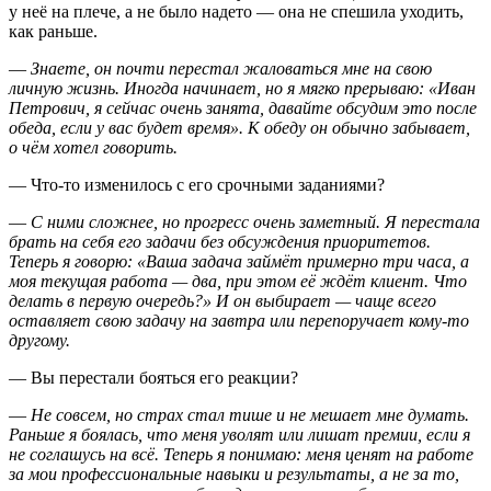
у неё на плече, а не было надето — она не спешила уходить,
как раньше.
—
Знаете, он почти перестал жаловаться мне на свою
личную жизнь. Иногда начинает, но я мягко прерываю: «Иван
Петрович, я сейчас очень занята, давайте обсудим это после
обеда, если у вас будет время». К обеду он обычно забывает,
о чём хотел говорить.
— Что-то изменилось с его срочными заданиями?
—
С ними сложнее, но прогресс очень заметный. Я перестала
брать на себя его задачи без обсуждения приоритетов.
Теперь я говорю: «Ваша задача займёт примерно три часа, а
моя текущая работа — два, при этом её ждёт клиент. Что
делать в первую очередь?» И он выбирает — чаще всего
оставляет свою задачу на завтра или перепоручает кому-то
другому.
— Вы перестали бояться его реакции?
—
Не совсем, но страх стал тише и не мешает мне думать.
Раньше я боялась, что меня уволят или лишат премии, если я
не соглашусь на всё. Теперь я понимаю: меня ценят на работе
за мои профессиональные навыки и результаты, а не за то,