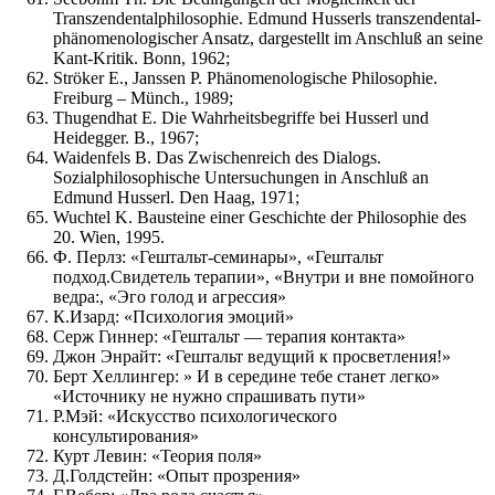
Transzendentalphilosophie. Edmund Husserls transzendental-
phänomenologischer Ansatz, dargestellt im Anschluß an seine
Kant-Kritik. Bonn, 1962;
Ströker E., Janssen P. Phänomenologische Philosophie.
Freiburg – Münch., 1989;
Thugendhat E. Die Wahrheitsbegriffe bei Husserl und
Heidegger. В., 1967;
Waidenfels В. Das Zwischenreich des Dialogs.
Sozialphilosophische Untersuchungen in Anschluß an
Edmund Husserl. Den Haag, 1971;
Wuchtel K. Bausteine einer Geschichte der Philosophie des
20. Wien, 1995.
Ф. Перлз: «Гештальт-семинары», «Гештальт
подход.Свидетель терапии», «Внутри и вне помойного
ведра:, «Эго голод и агрессия»
К.Изард: «Психология эмоций»
Серж Гиннер: «Гештальт — терапия контакта»
Джон Энрайт: «Гештальт ведущий к просветления!»
Берт Хеллингер: » И в середине тебе станет легко»
«Источнику не нужно спрашивать пути»
Р.Мэй: «Искусство психологического
консультирования»
Курт Левин: «Теория поля»
Д.Голдстейн: «Опыт прозрения»