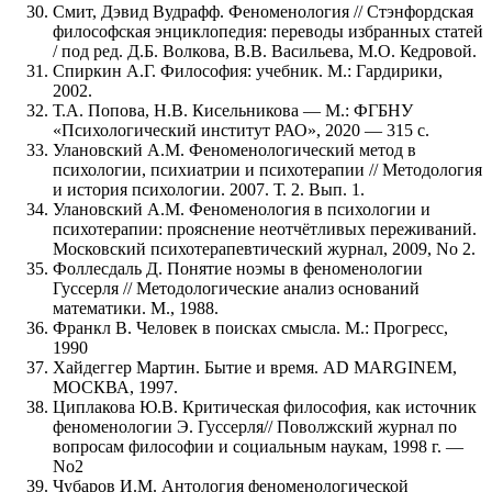
Смит, Дэвид Вудрафф. Феноменология // Стэнфордская
философская энциклопедия: переводы избранных статей
/ под ред. Д.Б. Волкова, В.В. Васильева, М.О. Кедровой.
Спиркин А.Г. Философия: учебник. М.: Гардирики,
2002.
Т.А. Попова, Н.В. Кисельникова — М.: ФГБНУ
«Психологический институт РАО», 2020 — 315 с.
Улановский А.М. Феноменологический метод в
психологии, психиатрии и психотерапии // Методология
и история психологии. 2007. Т. 2. Вып. 1.
Улановский А.М. Феноменология в психологии и
психотерапии: прояснение неотчётливых переживаний.
Московский психотерапевтический журнал, 2009, No 2.
Фоллесдаль Д. Понятие ноэмы в феноменологии
Гуссерля // Методологические анализ оснований
математики. М., 1988.
Франкл В. Человек в поисках смысла. М.: Прогресс,
1990
Хайдеггер Мартин. Бытие и время. AD MARGINEM,
МОСКВА, 1997.
Циплакова Ю.В. Критическая философия, как источник
феноменологии Э. Гуссерля// Поволжский журнал по
вопросам философии и социальным наукам, 1998 г. —
No2
Чубаров И.М. Антология феноменологической