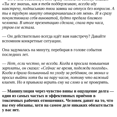
«Ты же знаешь, как я тебя поддерживаю, всегда иду
навстречу, подписываю твои заявки на отпуск без вопросов. А
ты в трудную минуту отворачиваешься от меня». И я сразу
почувствовала себя виноватой, будто предала близкого
человека. В итоге презентацию сделала, спала три часа,
утром еле встала.
— Он действительно всегда идёт вам навстречу? Давайте
вспомним конкретные ситуации.
Она задумалась на минуту, перебирая в голове события
последних лет.
—
Нет, если честно, не всегда. Когда я просила повышения
зарплаты, он сказал: «Сейчас не время, подожди полгода».
Когда я брала больничный по уходу за ребёнком, он звонил и
просил выйти хотя бы на пару часов, потому что важный
клиент. Но я привыкла верить ему на слово и не проверять.
—
Манипуляция через чувство вины и ощущение долга —
один из самых частых и эффективных приёмов в
токсичных рабочих отношениях. Человек давит на то, что
вы ему обязаны, хотя на самом деле никаких обязательств
у вас нет.