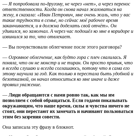
—
Я попробовала по-другому, не через «нет», а через перенос
ответственности. Когда он снова начал жаловаться на
жену, я сказала: «Иван Петрович, мне очень жаль, что у вас
такие трудности в семье, но сейчас моё рабочее время
заканчивается, и я должна доделать свой отчёт». Он
удивился, но замолчал. А через час подошёл ко мне в коридоре и
извинился за то, что отвлекает.
— Вы почувствовали облегчение после этого разговора?
—
Огромное облегчение, как будто гора с плеч свалилась. Я
поняла, что он не монстр и не тиран. Он просто привык, что
я всегда слушаю и всегда соглашаюсь, потому что я сама его
этому научила за год. Как только я перестала быть удобной и
безотказной, он начал относиться ко мне иначе и даже
проявил уважение.
—
Люди обращаются с нами ровно так, как мы им
позволяем с собой обращаться. Если годами показывать
окружающим, что наше время, силы и чувства ничего не
стоят, они перестают их замечать и начинают пользоваться
этим без зазрения совести.
Она записала эту фразу в блокнот.