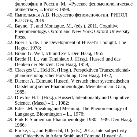
философии в России. М.: «Русское феноменологическое
общество», «Логос»: 1998.
Ямпольская А.В. Искусство феноменологии. РИПОЛ
Классик, 2019.
Bayne, T., and Montague, M., (eds.), 2011, Cognitive
Phenomenology. Oxford and New York: Oxford University
Press.
Boer Th. de. The Development of Husselʼs Thought. The
Hague, 1978;
Brand G. Welt, Ich und Zeit. Den Haag, 1955
Breda H. L., van Taminiaux J. (Hrsg). Husserl und das
Denken der Neuzeit. Den Haag, 1959;
Claesges U., Held K. (Hrsg.). Perspektiven Transzendental-
phänomenologischer Forschung. Den Haag, 1972;
Diemer A. Edmund Husserl. V ersuch einer systematischen
Darstellung seiner Phänomenologie. Meienheim am Glan,
1965;
Dreyfus H.L. (Hrsg.). Husserl, Intentionality and Cognitive
Science. (Mass.) – L., 1982;
Edie J.M. Speaking and Meaning. The Phenomenology of
Language. Bloomington – L., 1976;
Fink F. Studien zur Phänomenologie 1930–1939. Den Haag,
1966;
Fricke, C., and Føllesdal, D. (eds.), 2012, Intersubjectivity
and Objectivity in Adam Smith and Edmund Husserl: A