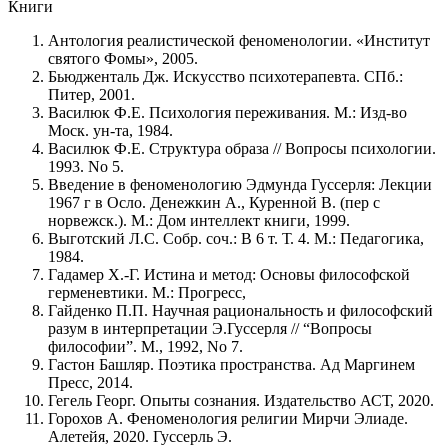
Книги
Антология реалистической феноменологии. «Институт
святого Фомы», 2005.
Бьюдженталь Дж. Искусство психотерапевта. СПб.:
Питер, 2001.
Василюк Ф.Е. Психология переживания. М.: Изд-во
Моск. ун-та, 1984.
Василюк Ф.Е. Структура образа // Вопросы психологии.
1993. No 5.
Введение в феноменологию Эдмунда Гуссерля: Лекции
1967 г в Осло. Денежкин А., Куренной В. (пер с
норвежск.). М.: Дом интеллект книги, 1999.
Выготский Л.С. Собр. соч.: В 6 т. Т. 4. М.: Педагогика,
1984.
Гадамер Х.-Г. Истина и метод: Основы философской
герменевтики. М.: Прогресс,
Гайденко П.П. Научная рациональность и философский
разум в интерпретации Э.Гуссерля // “Вопросы
философии”. М., 1992, No 7.
Гастон Башляр. Поэтика пространства. Ад Маргинем
Пресс, 2014.
Гегель Георг. Опыты сознания. Издательство АСТ, 2020.
Горохов А. Феноменология религии Мирчи Элиаде.
Алетейя, 2020. Гуссерль Э.