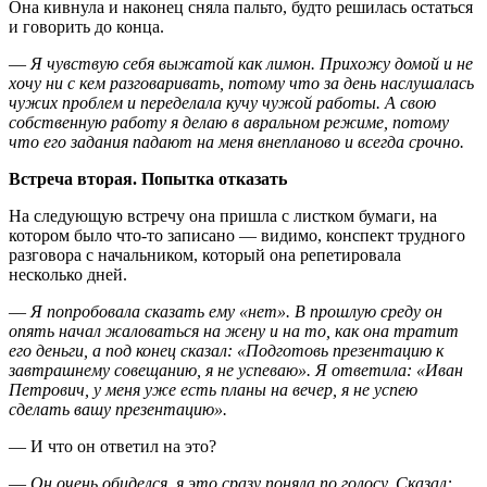
Она кивнула и наконец сняла пальто, будто решилась остаться
и говорить до конца.
—
Я чувствую себя выжатой как лимон. Прихожу домой и не
хочу ни с кем разговаривать, потому что за день наслушалась
чужих проблем и переделала кучу чужой работы. А свою
собственную работу я делаю в авральном режиме, потому
что его задания падают на меня внепланово и всегда срочно.
Встреча вторая. Попытка отказать
На следующую встречу она пришла с листком бумаги, на
котором было что-то записано — видимо, конспект трудного
разговора с начальником, который она репетировала
несколько дней.
—
Я попробовала сказать ему «нет». В прошлую среду он
опять начал жаловаться на жену и на то, как она тратит
его деньги, а под конец сказал: «Подготовь презентацию к
завтрашнему совещанию, я не успеваю». Я ответила: «Иван
Петрович, у меня уже есть планы на вечер, я не успею
сделать вашу презентацию».
— И что он ответил на это?
—
Он очень обиделся, я это сразу поняла по голосу. Сказал: