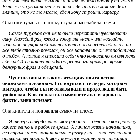
что я выслушиваю жалобы и делаю чужую работу по ночам.
Если же он уволит меня за отказ делать его личные дела —
значит, это не то место, где я хочу строить карьеру.
Она откинулась на спинку стула и расслабила плечи.
—
Самое трудное для меня было перестать чувствовать
вину. Каждый раз, когда я говорила «нет» или «давайте
завтра», внутри поднималась волна: «Ты неблагодарная, он
же тебе столько помогал, он же начальник, он же заботился
о тебе». А потом я спросила себя: что конкретно он для меня
сделал? И не нашла ни одного реального примера, кроме
дежурных фраз и обещаний.
—
Чувство вины в таких ситуациях почти всегда
оказывается ложным. Его внушают те люди, которым
выгодно, чтобы вы не отказывали и продолжали быть
удобными. Как только вы начинаете анализировать
факты, вина исчезает.
Она кивнула и поправила сумку на плече.
—
Я теперь твёрдо знаю: моя работа — делать свою работу
качественно и в рабочее время. А личная жизнь начальника,
его авралы и его эмоциональные разгрузки — это его личная
ответственность. Я могу помочь в экстренной ситуации