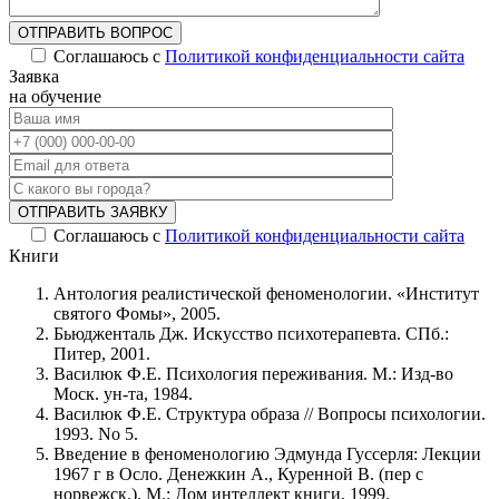
ОТПРАВИТЬ ВОПРОС
Соглашаюсь с
Политикой конфиденциальности сайта
Alternative:
Заявка
на обучение
ОТПРАВИТЬ ЗАЯВКУ
Соглашаюсь с
Политикой конфиденциальности сайта
Alternative:
Книги
Антология реалистической феноменологии. «Институт
святого Фомы», 2005.
Бьюдженталь Дж. Искусство психотерапевта. СПб.:
Питер, 2001.
Василюк Ф.Е. Психология переживания. М.: Изд-во
Моск. ун-та, 1984.
Василюк Ф.Е. Структура образа // Вопросы психологии.
1993. No 5.
Введение в феноменологию Эдмунда Гуссерля: Лекции
1967 г в Осло. Денежкин А., Куренной В. (пер с
норвежск.). М.: Дом интеллект книги, 1999.