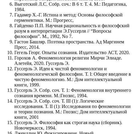
Выготский Л.С. Собр. соч.: В 6 т. Т. 4. М.: Педагогика,
1984.
Гадамер Х.-Г. Истина и метод: Основы философской
герменевтики. М.: Прогресс,
Гайденко П.П. Научная рациональность и философский
разум в интерпретации Э.Гуссерля // “Вопросы
философии”. М., 1992, No 7.
Гастон Башляр. Поэтика пространства. Ад Маргинем
Пресс, 2014.
Гегель Георг. Опыты сознания. Издательство АСТ, 2020.
Горохов А. Феноменология религии Мирчи Элиаде.
Алетейя, 2020. Гуссерль Э.
Гуссерль Э. Идеи к чистой феноменологии и
феноменологической философии. Т. I: Общее введение в
чистую феноменологию. М.: Дом интеллектуальной
книги, 1999.
Гуссерль Э. Собр. соч. Т. 1: Феноменология внутреннего
сознания времени. М.:Гнозис, 1994.
Гуссерль Э. Собр. соч. Т. III (1): Логические
исследования. Т. II (1): Исследования по феноменологии
и теории познания. М.: Гнозис; Дом интеллектуальной
книги, 2001
Гуссерль Э. Философия как строгая наука (сборник).
Новочеркасск, 1994.
Джендлин Ю. Фокусирование. Новый