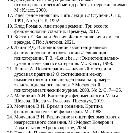
психотерапевтический метод работы с переживаниями.
М.: Класс, 2000.
Идея феноменологии. Пять лекций // Ступени. СПб,
1991, No 3; СПб, 1992.
Клод Романо. Авантюра времени. Три эссе по
феноменологии события. Премиум, 2017.
Костин Е. Запад и Россия. Феноменология и смысл
вражды. СПб.: Алетейя, 2021.
Лэйнг Р.Д. Использование экзистенциальной
феноменологии в психотерапии // Эволюция
психотерапии. Т. 3. «Let it be…»: Экзистенциально-
гуманистическая психотерапия. М.: Класс, 1998.
Лэнгле А. Психотерапия — научный метод или
духовная практика? О соотношении между
имманентным и трансцендентным на примере
экзистенциального анализа // Московский
психотерапевтический журнал. 2003. No 2. С. 7—35.
Малинкин А.Н. Концепция феноменологии Макса
Шелера. Шелер vs Гуссерля. Премиум, 2019.
Молчанов В.И. Время и сознание. Критика
феноменологической философии. М., 1988
Молчанов В.И. Различение и опыт: феноменология
неагрессивного сознания. М.: Модест Колеров и
Издательство «Три квадрата», 2004
Перлз Ф. Практика гештальт терапии. М.: Институт