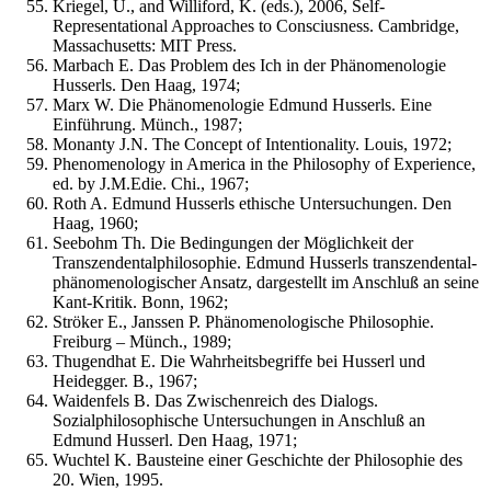
Kriegel, U., and Williford, K. (eds.), 2006, Self-
Representational Approaches to Consciusness. Cambridge,
Massachusetts: MIT Press.
Marbach E. Das Problem des Ich in der Phänomenologie
Husserls. Den Haag, 1974;
Marx W. Die Phänomenologie Edmund Husserls. Eine
Einführung. Münch., 1987;
Monanty J.N. The Concept of Intentionality. Louis, 1972;
Phenomenology in America in the Philosophy of Experience,
ed. by J.M.Edie. Chi., 1967;
Roth A. Edmund Husserls ethische Untersuchungen. Den
Haag, 1960;
Seebohm Th. Die Bedingungen der Möglichkeit der
Transzendentalphilosophie. Edmund Husserls transzendental-
phänomenologischer Ansatz, dargestellt im Anschluß an seine
Kant-Kritik. Bonn, 1962;
Ströker E., Janssen P. Phänomenologische Philosophie.
Freiburg – Münch., 1989;
Thugendhat E. Die Wahrheitsbegriffe bei Husserl und
Heidegger. В., 1967;
Waidenfels В. Das Zwischenreich des Dialogs.
Sozialphilosophische Untersuchungen in Anschluß an
Edmund Husserl. Den Haag, 1971;
Wuchtel K. Bausteine einer Geschichte der Philosophie des
20. Wien, 1995.