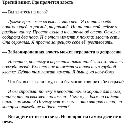
Третий визит. Где прячется злость
— Вы злитесь на него?
—
Долгое время мне казалось, что нет. Я считала себя
понимающей, взрослой, терпимой. Но на прошлой неделе я
разбила чашку. Просто взяла и швырнула об стену. Осколки
собирала два часа. И в этот момент я поняла: злость есть.
Она огромная. Я просто запрещаю себе её чувствовать.
—
Заблокированная злость может перерасти в депрессию.
—
Наверное, поэтому я перестала плакать. Слёзы кончились
полгода назад. Вместо них тяжёлая усталость в грудной
клетке. Будто там лежит камень. Я дышу, но неглубоко.
— Что бы вы сказали ему, если бы могли говорить без страха?
—
Я бы спросила: почему я недостаточно хороша для того,
чтобы ты назвал меня по имени? Почему я должна сидеть
тихо, как мышь? Почему моя жизнь — это вторая сцена, на
которую никогда не падает свет?
—
Вы ждёте от него ответа. Но вопрос на самом деле не к
нему.