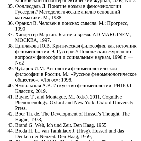
Московский психотерапевтический журнал, 2009, No 2.
Фоллесдаль Д. Понятие ноэмы в феноменологии
Гуссерля // Методологические анализ оснований
математики. М., 1988.
Франкл В. Человек в поисках смысла. М.: Прогресс,
1990
Хайдеггер Мартин. Бытие и время. AD MARGINEM,
МОСКВА, 1997.
Циплакова Ю.В. Критическая философия, как источник
феноменологии Э. Гуссерля// Поволжский журнал по
вопросам философии и социальным наукам, 1998 г. —
No2
Чубаров И.М. Антология феноменологической
философии в России. М.: «Русское феноменологическое
общество», «Логос»: 1998.
Ямпольская А.В. Искусство феноменологии. РИПОЛ
Классик, 2019.
Bayne, T., and Montague, M., (eds.), 2011, Cognitive
Phenomenology. Oxford and New York: Oxford University
Press.
Boer Th. de. The Development of Husselʼs Thought. The
Hague, 1978;
Brand G. Welt, Ich und Zeit. Den Haag, 1955
Breda H. L., van Taminiaux J. (Hrsg). Husserl und das
Denken der Neuzeit. Den Haag, 1959;