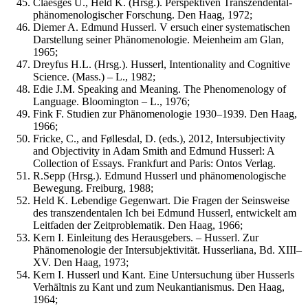
Claesges U., Held K. (Hrsg.). Perspektiven Transzendental-
phänomenologischer Forschung. Den Haag, 1972;
Diemer A. Edmund Husserl. V ersuch einer systematischen
Darstellung seiner Phänomenologie. Meienheim am Glan,
1965;
Dreyfus H.L. (Hrsg.). Husserl, Intentionality and Cognitive
Science. (Mass.) – L., 1982;
Edie J.M. Speaking and Meaning. The Phenomenology of
Language. Bloomington – L., 1976;
Fink F. Studien zur Phänomenologie 1930–1939. Den Haag,
1966;
Fricke, C., and Føllesdal, D. (eds.), 2012, Intersubjectivity
and Objectivity in Adam Smith and Edmund Husserl: A
Collection of Essays. Frankfurt and Paris: Ontos Verlag.
R.Sepp (Hrsg.). Edmund Husserl und phänomenologische
Bewegung. Freiburg, 1988;
Held K. Lebendige Gegenwart. Die Fragen der Seinsweise
des transzendentalen Ich bei Edmund Husserl, entwickelt am
Leitfaden der Zeitproblematik. Den Haag, 1966;
Kern I. Einleitung des Herausgebers. – Husserl. Zur
Phänomenologie der Intersubjektivität. Husserliana, Bd. XIII–
XV. Den Haag, 1973;
Kern I. Husserl und Kant. Eine Untersuchung über Husserls
Verhältnis zu Kant und zum Neukantianismus. Den Haag,
1964;