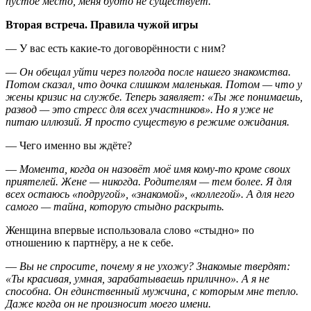
пустое место, меня будто не существует.
Вторая встреча. Правила чужой игры
— У вас есть какие-то договорённости с ним?
—
Он обещал уйти через полгода после нашего знакомства.
Потом сказал, что дочка слишком маленькая. Потом — что у
жены кризис на службе. Теперь заявляет: «Ты же понимаешь,
развод — это стресс для всех участников». Но я уже не
питаю иллюзий. Я просто существую в режиме ожидания.
— Чего именно вы ждёте?
—
Момента, когда он назовёт моё имя кому-то кроме своих
приятелей. Жене — никогда. Родителям — тем более. Я для
всех остаюсь «подругой», «знакомой», «коллегой». А для него
самого — тайна, которую стыдно раскрыть.
Женщина впервые использовала слово «стыдно» по
отношению к партнёру, а не к себе.
—
Вы не спросите, почему я не ухожу? Знакомые твердят:
«Ты красивая, умная, зарабатываешь прилично». А я не
способна. Он единственный мужчина, с которым мне тепло.
Даже когда он не произносит моего имени.