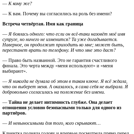
—
К кому же?
— К вам. Почему вы согласились на роль без имени?
Встреча четвёртая. Имя как граница
—
Я боялась одного: что если он всё-таки назовёт моё имя
супруге, но ничего не изменится? Та уже догадывается.
Наверное, он продолжит приходить ко мне; может быть,
перестанет врать по телефону. И что мне это даст?
—
Право быть названной.
Это не гарантия счастливого
финала. Это черта между «меня используют» и «меня
выбирают».
—
Я никогда не думала об этом в таком ключе. Я всё ждала,
что он выберет меня. А оказалось, я сама себя не выбрала. Я
добровольно согласилась на положение без имени.
—
Тайна не делает интимность глубже. Она делает
отношения условно безопасными только для одного из
партнёров.
—
И невыносимыми для того, кого скрывают…
Клиентка подняла голову и впервые посмотрела прямо перед