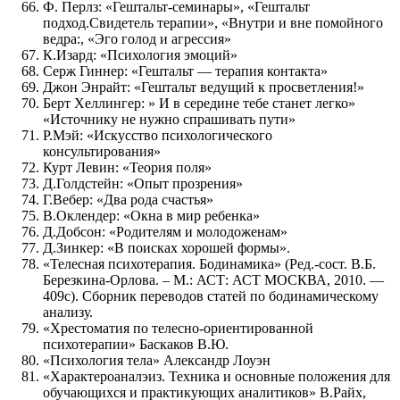
Ф. Перлз: «Гештальт-семинары», «Гештальт
подход.Свидетель терапии», «Внутри и вне помойного
ведра:, «Эго голод и агрессия»
К.Изард: «Психология эмоций»
Серж Гиннер: «Гештальт — терапия контакта»
Джон Энрайт: «Гештальт ведущий к просветления!»
Берт Хеллингер: » И в середине тебе станет легко»
«Источнику не нужно спрашивать пути»
Р.Мэй: «Искусство психологического
консультирования»
Курт Левин: «Теория поля»
Д.Голдстейн: «Опыт прозрения»
Г.Вебер: «Два рода счастья»
В.Оклендер: «Окна в мир ребенка»
Д.Добсон: «Родителям и молодоженам»
Д.Зинкер: «В поисках хорошей формы».
«Телесная психотерапия. Бодинамика» (Ред.-сост. В.Б.
Березкина-Орлова. – М.: АСТ: АСТ МОСКВА, 2010. —
409с). Сборник переводов статей по бодинамическому
анализу.
«Хрестоматия по телесно-ориентированной
психотерапии» Баскаков В.Ю.
«Психология тела» Александр Лоуэн
«Характероаналэиз. Техника и основные положения для
обучающихся и практикующих аналитиков» В.Райх,