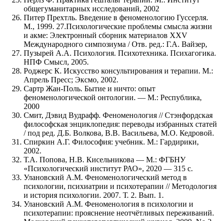
общегуманитарных исследований, 2002
Питер Прехтль. Введение в феноменологию Гуссерля.
М., 1999. 27.Психологические проблемы смысла жизни
и акме: Электронный сборник материалов XXV
Международного симпозиума / Отв. ред.: Г.А. Вайзер,
Пузырей А.А. Психология. Психотехника. Психагогика.
НПФ Смысл, 2005.
Роджерс К. Искусство консультирования и терапии. М.:
Апрель Пресс; Эксмо, 2002.
Сартр Жан-Поль. Бытие и ничто: опыт
феноменологической онтологии. — М.: Республика,
2000
Смит, Дэвид Вудрафф. Феноменология // Стэнфордская
философская энциклопедия: переводы избранных статей
/ под ред. Д.Б. Волкова, В.В. Васильева, М.О. Кедровой.
Спиркин А.Г. Философия: учебник. М.: Гардирики,
2002.
Т.А. Попова, Н.В. Кисельникова — М.: ФГБНУ
«Психологический институт РАО», 2020 — 315 с.
Улановский А.М. Феноменологический метод в
психологии, психиатрии и психотерапии // Методология
и история психологии. 2007. Т. 2. Вып. 1.
Улановский А.М. Феноменология в психологии и
психотерапии: прояснение неотчётливых переживаний.