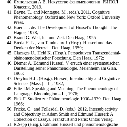
Ямпольская А.В. Искусство феноменологии. РИПОЛ
Классик, 2019.
Bayne, T., and Montague, M., (eds.), 2011, Cognitive
Phenomenology. Oxford and New York: Oxford University
Press.
Boer Th. de. The Development of Husselʼs Thought. The
Hague, 1978;
Brand G. Welt, Ich und Zeit. Den Haag, 1955
Breda H. L., van Taminiaux J. (Hrsg). Husserl und das
Denken der Neuzeit. Den Haag, 1959;
Claesges U., Held K. (Hrsg.). Perspektiven Transzendental-
phänomenologischer Forschung. Den Haag, 1972;
Diemer A. Edmund Husserl. V ersuch einer systematischen
Darstellung seiner Phänomenologie. Meienheim am Glan,
1965;
Dreyfus H.L. (Hrsg.). Husserl, Intentionality and Cognitive
Science. (Mass.) – L., 1982;
Edie J.M. Speaking and Meaning. The Phenomenology of
Language. Bloomington – L., 1976;
Fink F. Studien zur Phänomenologie 1930–1939. Den Haag,
1966;
Fricke, C., and Føllesdal, D. (eds.), 2012, Intersubjectivity
and Objectivity in Adam Smith and Edmund Husserl: A
Collection of Essays. Frankfurt and Paris: Ontos Verlag.
R.Sepp (Hrsg.). Edmund Husserl und phänomenologische