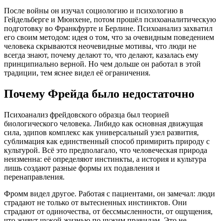
После войны он изучал социологию и психологию в
Гейдельберге и Мюнхене, потом прошёл психоаналитическую
подготовку во Франкфурте и Берлине. Психоанализ захватил
его своим методом: идея о том, что за очевидным поведением
человека скрываются неочевидные мотивы, что люди не
всегда знают, почему делают то, что делают, казалась ему
принципиально верной. Но чем дольше он работал в этой
традиции, тем яснее видел её ограничения.
Почему Фрейда было недостаточно
Психоанализ фрейдовского образца был теорией
биологического человека. Либидо как основная движущая
сила, эдипов комплекс как универсальный узел развития,
сублимация как единственный способ примирить природу с
культурой. Всё это предполагало, что человеческая природа
неизменна: её определяют инстинкты, а история и культура
лишь создают разные формы их подавления и
перенаправления.
Фромм видел другое. Работая с пациентами, он замечал: люди
страдают не только от вытесненных инстинктов. Они
страдают от одиночества, от бессмысленности, от ощущения,
что живут чужой жизнью по чужим правилам. Это не