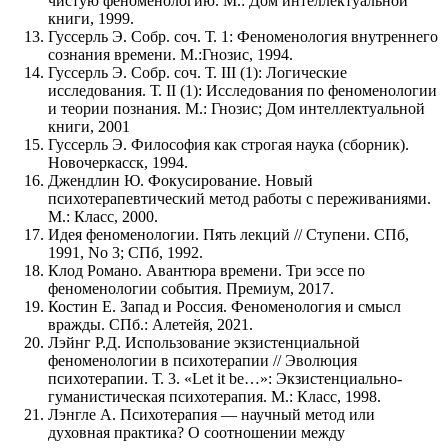
чистую феноменологию. М.: Дом интеллектуальной
книги, 1999.
Гуссерль Э. Собр. соч. Т. 1: Феноменология внутреннего
сознания времени. М.:Гнозис, 1994.
Гуссерль Э. Собр. соч. Т. III (1): Логические
исследования. Т. II (1): Исследования по феноменологии
и теории познания. М.: Гнозис; Дом интеллектуальной
книги, 2001
Гуссерль Э. Философия как строгая наука (сборник).
Новочеркасск, 1994.
Джендлин Ю. Фокусирование. Новый
психотерапевтический метод работы с переживаниями.
М.: Класс, 2000.
Идея феноменологии. Пять лекций // Ступени. СПб,
1991, No 3; СПб, 1992.
Клод Романо. Авантюра времени. Три эссе по
феноменологии события. Премиум, 2017.
Костин Е. Запад и Россия. Феноменология и смысл
вражды. СПб.: Алетейя, 2021.
Лэйнг Р.Д. Использование экзистенциальной
феноменологии в психотерапии // Эволюция
психотерапии. Т. 3. «Let it be…»: Экзистенциально-
гуманистическая психотерапия. М.: Класс, 1998.
Лэнгле А. Психотерапия — научный метод или
духовная практика? О соотношении между