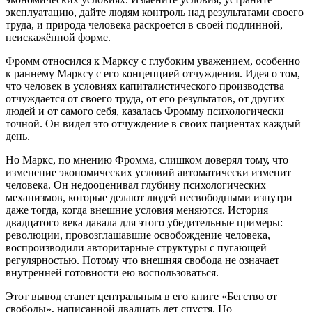
эксплуатацию, дайте людям контроль над результатами своего
труда, и природа человека раскроется в своей подлинной,
неискажённой форме.
Фромм относился к Марксу с глубоким уважением, особенно
к раннему Марксу с его концепцией отчуждения. Идея о том,
что человек в условиях капиталистического производства
отчуждается от своего труда, от его результатов, от других
людей и от самого себя, казалась Фромму психологически
точной. Он видел это отчуждение в своих пациентах каждый
день.
Но Маркс, по мнению Фромма, слишком доверял тому, что
изменение экономических условий автоматически изменит
человека. Он недооценивал глубину психологических
механизмов, которые делают людей несвободными изнутри
даже тогда, когда внешние условия меняются. История
двадцатого века давала для этого убедительные примеры:
революции, провозглашавшие освобождение человека,
воспроизводили авторитарные структуры с пугающей
регулярностью. Потому что внешняя свобода не означает
внутренней готовности ею воспользоваться.
Этот вывод станет центральным в его книге «Бегство от
свободы», написанной двадцать лет спустя. Но