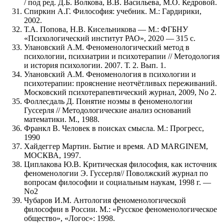
/ под ред. Д.Б. Волкова, В.В. Васильева, М.О. Кедровой.
Спиркин А.Г. Философия: учебник. М.: Гардирики,
2002.
Т.А. Попова, Н.В. Кисельникова — М.: ФГБНУ
«Психологический институт РАО», 2020 — 315 с.
Улановский А.М. Феноменологический метод в
психологии, психиатрии и психотерапии // Методология
и история психологии. 2007. Т. 2. Вып. 1.
Улановский А.М. Феноменология в психологии и
психотерапии: прояснение неотчётливых переживаний.
Московский психотерапевтический журнал, 2009, No 2.
Фоллесдаль Д. Понятие ноэмы в феноменологии
Гуссерля // Методологические анализ оснований
математики. М., 1988.
Франкл В. Человек в поисках смысла. М.: Прогресс,
1990
Хайдеггер Мартин. Бытие и время. AD MARGINEM,
МОСКВА, 1997.
Циплакова Ю.В. Критическая философия, как источник
феноменологии Э. Гуссерля// Поволжский журнал по
вопросам философии и социальным наукам, 1998 г. —
No2
Чубаров И.М. Антология феноменологической
философии в России. М.: «Русское феноменологическое
общество», «Логос»: 1998.