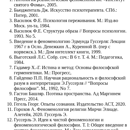
святого Фомы», 2005.
Бьюдженталь Дж. Искусство психотерапевта. СПб.:
Питер, 2001.
Василюк Ф.Е. Психология переживания. М.: Изд-во
Моск. ун-та, 1984.
Василюк Ф.Е. Структура образа // Вопросы психологии.
1993. No 5.
Введение в феноменологию Эдмунда Гуссерля: Лекции
1967 г в Осло. Денежкин А., Куренной В. (пер с
норвежск.). М.: Дом интеллект книги, 1999.
Выготский Л.С. Собр. соч.: В 6 т. Т. 4. М.: Педагогика,
1984.
Гадамер Х.-Г. Истина и метод: Основы философской
герменевтики. М.: Прогресс,
Гайденко П.П. Научная рациональность и философский
разум в интерпретации Э.Гуссерля // “Вопросы
философии”. М., 1992, No 7.
Гастон Башляр. Поэтика пространства. Ад Маргинем
Пресс, 2014.
Гегель Георг. Опыты сознания. Издательство АСТ, 2020.
Горохов А. Феноменология религии Мирчи Элиаде.
Алетейя, 2020. Гуссерль Э.
Гуссерль Э. Идеи к чистой феноменологии и
феноменологической философии. Т. I: Общее введение в