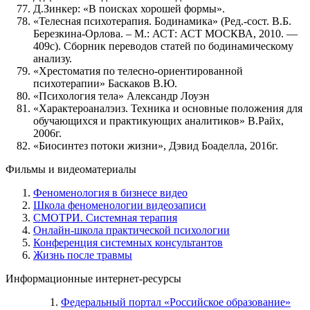
Д.Зинкер: «В поисках хорошей формы».
«Телесная психотерапия. Бодинамика» (Ред.-сост. В.Б.
Березкина-Орлова. – М.: АСТ: АСТ МОСКВА, 2010. —
409с). Сборник переводов статей по бодинамическому
анализу.
«Хрестоматия по телесно-ориентированной
психотерапии» Баскаков В.Ю.
«Психология тела» Александр Лоуэн
«Характероаналэиз. Техника и основные положения для
обучающихся и практикующих аналитиков» В.Райх,
2006г.
«Биосинтез потоки жизни», Дэвид Боаделла, 2016г.
Фильмы и видеоматериалы
Феноменология в бизнесе видео
Школа феноменологии видеозаписи
СМОТРИ. Системная терапия
Онлайн-школа практической психологии
Конференция системных консультантов
Жизнь после травмы
Информационные интернет-ресурсы
Федеральный портал «Российское образование»