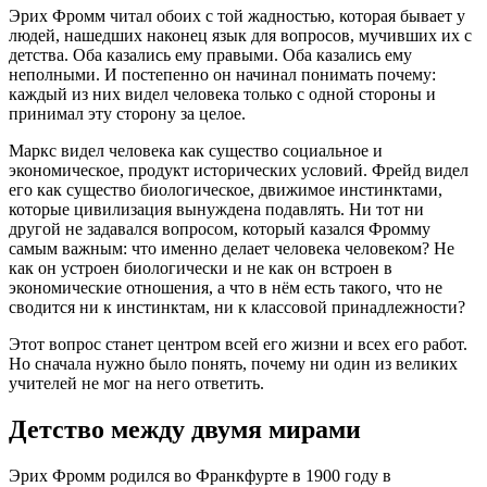
Эрих Фромм читал обоих с той жадностью, которая бывает у
людей, нашедших наконец язык для вопросов, мучивших их с
детства. Оба казались ему правыми. Оба казались ему
неполными. И постепенно он начинал понимать почему:
каждый из них видел человека только с одной стороны и
принимал эту сторону за целое.
Маркс видел человека как существо социальное и
экономическое, продукт исторических условий. Фрейд видел
его как существо биологическое, движимое инстинктами,
которые цивилизация вынуждена подавлять. Ни тот ни
другой не задавался вопросом, который казался Фромму
самым важным: что именно делает человека человеком? Не
как он устроен биологически и не как он встроен в
экономические отношения, а что в нём есть такого, что не
сводится ни к инстинктам, ни к классовой принадлежности?
Этот вопрос станет центром всей его жизни и всех его работ.
Но сначала нужно было понять, почему ни один из великих
учителей не мог на него ответить.
Детство между двумя мирами
Эрих Фромм родился во Франкфурте в 1900 году в