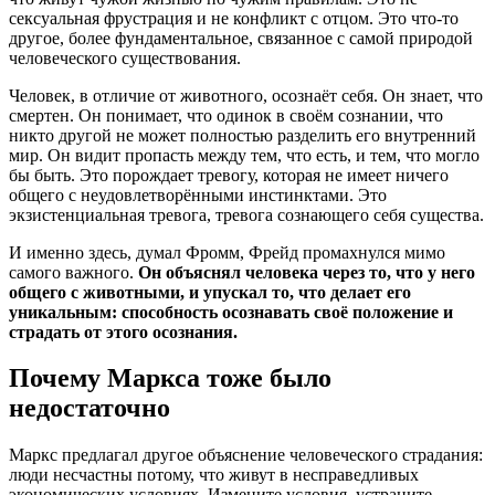
сексуальная фрустрация и не конфликт с отцом. Это что-то
другое, более фундаментальное, связанное с самой природой
человеческого существования.
Человек, в отличие от животного, осознаёт себя. Он знает, что
смертен. Он понимает, что одинок в своём сознании, что
никто другой не может полностью разделить его внутренний
мир. Он видит пропасть между тем, что есть, и тем, что могло
бы быть. Это порождает тревогу, которая не имеет ничего
общего с неудовлетворёнными инстинктами. Это
экзистенциальная тревога, тревога сознающего себя существа.
И именно здесь, думал Фромм, Фрейд промахнулся мимо
самого важного.
Он объяснял человека через то, что у него
общего с животными, и упускал то, что делает его
уникальным: способность осознавать своё положение и
страдать от этого осознания.
Почему Маркса тоже было
недостаточно
Маркс предлагал другое объяснение человеческого страдания:
люди несчастны потому, что живут в несправедливых
экономических условиях. Измените условия, устраните