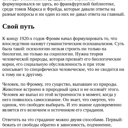
формулировался он здесь, во франкфуртской библиотеке,
среди томов Маркса и Фрейда, которые давали ответы на
разные вопросы и ни один из них не давал ответа на главный.
Свой путь
К концу 1920-х годов Фромм начал формулировать то, что
впоследствии назовут гуманистическим психоанализом. Суть
была такой: психологию нельзя строить ни только на
биологии, ни только на социологии. Нужна теория
человеческой природы, которая признаёт его биологические
корни, его социальную обусловленность и при этом
описывает то специфически человеческое, что не сводится ни
к тому ни к другому.
Человек, по Фромму, это существо, выпавшее из природы.
Животное встроено в природный цикл и не осознаёт этого.
Человек же выпал из этой встроенности в момент, когда у
него появилось самосознание. Он знает, что смертен, что
одинок, что свободен выбирать. И это знание одновременно
является его величием и источником его страдания.
Ответить на это страдание можно двумя способами. Первый:
бежать от свободы обратно в зависимость, подчинение,