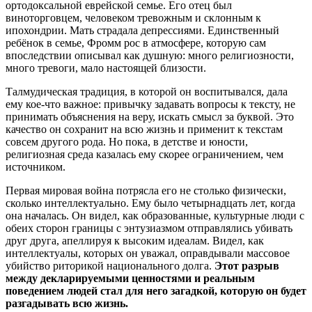
ортодоксальной еврейской семье. Его отец был
виноторговцем, человеком тревожным и склонным к
ипохондрии. Мать страдала депрессиями. Единственный
ребёнок в семье, Фромм рос в атмосфере, которую сам
впоследствии описывал как душную: много религиозности,
много тревоги, мало настоящей близости.
Талмудическая традиция, в которой он воспитывался, дала
ему кое-что важное: привычку задавать вопросы к тексту, не
принимать объяснения на веру, искать смысл за буквой. Это
качество он сохранит на всю жизнь и применит к текстам
совсем другого рода. Но пока, в детстве и юности,
религиозная среда казалась ему скорее ограничением, чем
источником.
Первая мировая война потрясла его не столько физически,
сколько интеллектуально. Ему было четырнадцать лет, когда
она началась. Он видел, как образованные, культурные люди с
обеих сторон границы с энтузиазмом отправлялись убивать
друг друга, апеллируя к высоким идеалам. Видел, как
интеллектуалы, которых он уважал, оправдывали массовое
убийство риторикой национального долга.
Этот разрыв
между декларируемыми ценностями и реальным
поведением людей стал для него загадкой, которую он будет
разгадывать всю жизнь.