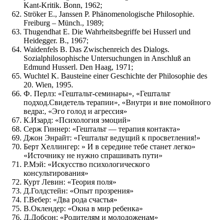
Kant-Kritik. Bonn, 1962;
Ströker E., Janssen P. Phänomenologische Philosophie.
Freiburg – Münch., 1989;
Thugendhat E. Die Wahrheitsbegriffe bei Husserl und
Heidegger. В., 1967;
Waidenfels В. Das Zwischenreich des Dialogs.
Sozialphilosophische Untersuchungen in Anschluß an
Edmund Husserl. Den Haag, 1971;
Wuchtel K. Bausteine einer Geschichte der Philosophie des
20. Wien, 1995.
Ф. Перлз: «Гештальт-семинары», «Гештальт
подход.Свидетель терапии», «Внутри и вне помойного
ведра:, «Эго голод и агрессия»
К.Изард: «Психология эмоций»
Серж Гиннер: «Гештальт — терапия контакта»
Джон Энрайт: «Гештальт ведущий к просветления!»
Берт Хеллингер: » И в середине тебе станет легко»
«Источнику не нужно спрашивать пути»
Р.Мэй: «Искусство психологического
консультирования»
Курт Левин: «Теория поля»
Д.Голдстейн: «Опыт прозрения»
Г.Вебер: «Два рода счастья»
В.Оклендер: «Окна в мир ребенка»
Д.Добсон: «Родителям и молодоженам»