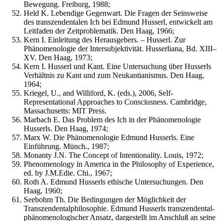
Bewegung. Freiburg, 1988;
Held K. Lebendige Gegenwart. Die Fragen der Seinsweise
des transzendentalen Ich bei Edmund Husserl, entwickelt am
Leitfaden der Zeitproblematik. Den Haag, 1966;
Kern I. Einleitung des Herausgebers. – Husserl. Zur
Phänomenologie der Intersubjektivität. Husserliana, Bd. XIII–
XV. Den Haag, 1973;
Kern I. Husserl und Kant. Eine Untersuchung über Husserls
Verhältnis zu Kant und zum Neukantianismus. Den Haag,
1964;
Kriegel, U., and Williford, K. (eds.), 2006, Self-
Representational Approaches to Consciusness. Cambridge,
Massachusetts: MIT Press.
Marbach E. Das Problem des Ich in der Phänomenologie
Husserls. Den Haag, 1974;
Marx W. Die Phänomenologie Edmund Husserls. Eine
Einführung. Münch., 1987;
Monanty J.N. The Concept of Intentionality. Louis, 1972;
Phenomenology in America in the Philosophy of Experience,
ed. by J.M.Edie. Chi., 1967;
Roth A. Edmund Husserls ethische Untersuchungen. Den
Haag, 1960;
Seebohm Th. Die Bedingungen der Möglichkeit der
Transzendentalphilosophie. Edmund Husserls transzendental-
phänomenologischer Ansatz, dargestellt im Anschluß an seine