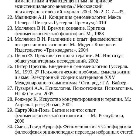
имманентным и трансцендентным на примере
экзистенциального анализа // Московский
психотерапевтический журнал. 2003. No 2. С. 7—35.
Малинкин А.Н. Концепция феноменологии Макса
Шелера. Шелер vs Гуссерля. Премиум, 2019.
Молчанов В.И. Время и сознание. Критика
феноменологической философии. М., 1988
Молчанов В.И. Различение и опыт: феноменология
неагрессивного сознания. М.: Модест Колеров и
Издательство «Три квадрата», 2004
Перлз Ф. Практика гештальт терапии. М.: Институт
общегуманитарных исследований, 2002
Питер Прехтль. Введение в феноменологию Гуссерля.
М., 1999. 27.Психологические проблемы смысла жизни
и акме: Электронный сборник материалов XXV
Международного симпозиума / Отв. ред.: Г.А. Вайзер,
Пузырей А.А. Психология. Психотехника. Психагогика.
НПФ Смысл, 2005.
Роджерс К. Искусство консультирования и терапии. М.:
Апрель Пресс; Эксмо, 2002.
Сартр Жан-Поль. Бытие и ничто: опыт
феноменологической онтологии. — М.: Республика,
2000
Смит, Дэвид Вудрафф. Феноменология // Стэнфордская
философская энциклопедия: переводы избранных статей