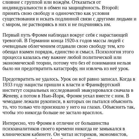
слияние с группой или вождём. Отказаться от
индивидуальности в обмен на защищённость. Второй:
принять свою свободу и одиночество как условия
существования и искать подлинной связи с другими людьми и
с миром, не растворяясь в них и не подчиняясь им.
Первый путь Фромм наблюдал вокруг себя с нарастающей
тревогой. В Германии конца 1920-х годов массы людей с
очевидным облегчением отдавали свою свободу тем, кто
обещал взамен порядок, единство и смысл. Психология этого
процесса казалась ему важнее любой политической или
экономической теории, потому что без её понимания нельзя
было ни предотвратить катастрофу, ни извлечь из неё урок.
Предотвратить не удалось. Урок он всё равно записал. Когда в
1933 году нацисты пришли к власти и Франкфуртский
институт социальных исследований эвакуировался сначала в
Женеву, а потом в Нью-Йорк, Фромм уехал вместе с ним. В
чемодане лежали рукописи, в которых он пытался объяснить
то, что только что произошло у него на глазах. Объяснить так,
чтобы это никогда больше не застало врасплох.
Интересно, что Фромм в отличие от большинства
психоаналитиков своего времени никогда не замыкался в
клиническом кабинете. Он читал историков, экономистов,