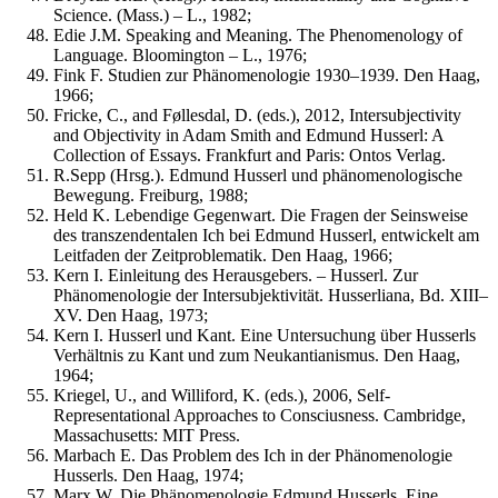
Science. (Mass.) – L., 1982;
Edie J.M. Speaking and Meaning. The Phenomenology of
Language. Bloomington – L., 1976;
Fink F. Studien zur Phänomenologie 1930–1939. Den Haag,
1966;
Fricke, C., and Føllesdal, D. (eds.), 2012, Intersubjectivity
and Objectivity in Adam Smith and Edmund Husserl: A
Collection of Essays. Frankfurt and Paris: Ontos Verlag.
R.Sepp (Hrsg.). Edmund Husserl und phänomenologische
Bewegung. Freiburg, 1988;
Held K. Lebendige Gegenwart. Die Fragen der Seinsweise
des transzendentalen Ich bei Edmund Husserl, entwickelt am
Leitfaden der Zeitproblematik. Den Haag, 1966;
Kern I. Einleitung des Herausgebers. – Husserl. Zur
Phänomenologie der Intersubjektivität. Husserliana, Bd. XIII–
XV. Den Haag, 1973;
Kern I. Husserl und Kant. Eine Untersuchung über Husserls
Verhältnis zu Kant und zum Neukantianismus. Den Haag,
1964;
Kriegel, U., and Williford, K. (eds.), 2006, Self-
Representational Approaches to Consciusness. Cambridge,
Massachusetts: MIT Press.
Marbach E. Das Problem des Ich in der Phänomenologie
Husserls. Den Haag, 1974;
Marx W. Die Phänomenologie Edmund Husserls. Eine