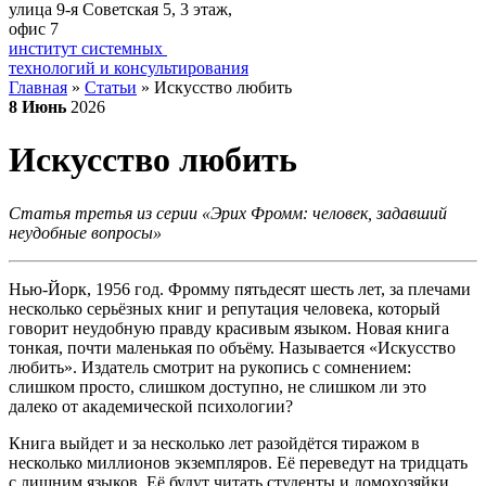
улица 9-я Советская 5​, 3 этаж,
офис 7
институт системных
технологий и консультирования
Главная
»
Статьи
»
Искусство любить
8
Июнь
2026
Искусство любить
Статья третья из серии «Эрих Фромм: человек, задавший
неудобные вопросы»
Нью-Йорк, 1956 год. Фромму пятьдесят шесть лет, за плечами
несколько серьёзных книг и репутация человека, который
говорит неудобную правду красивым языком. Новая книга
тонкая, почти маленькая по объёму. Называется «Искусство
любить». Издатель смотрит на рукопись с сомнением:
слишком просто, слишком доступно, не слишком ли это
далеко от академической психологии?
Книга выйдет и за несколько лет разойдётся тиражом в
несколько миллионов экземпляров. Её переведут на тридцать
с лишним языков. Её будут читать студенты и домохозяйки,