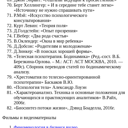
Берт Хеллингер: » И в середине тебе станет легко»
«Источнику не нужно спрашивать пути»
Р.Мэй: «Искусство психологического
консультирования»
Курт Левин: «Теория поля»
Д.Голдстейн: «Опыт прозрения»
Г.Вебер: «Два рода счастья»
В.Оклендер: «Окна в мир ребенка»
Д.Добсон: «Родителям и молодоженам»
Д.Зинкер: «В поисках хорошей формы».
«Телесная психотерапия. Бодинамика» (Ред.-сост. В.Б.
Березкина-Орлова. – М.: АСТ: АСТ МОСКВА, 2010. —
409с). Сборник переводов статей по бодинамическому
анализу.
«Хрестоматия по телесно-ориентированной
психотерапии» Баскаков В.Ю.
«Психология тела» Александр Лоуэн
«Характероаналэиз. Техника и основные положения для
обучающихся и практикующих аналитиков» В.Райх,
2006г.
«Биосинтез потоки жизни», Дэвид Боаделла, 2016г.
Фильмы и видеоматериалы
Феноменология в бизнесе видео