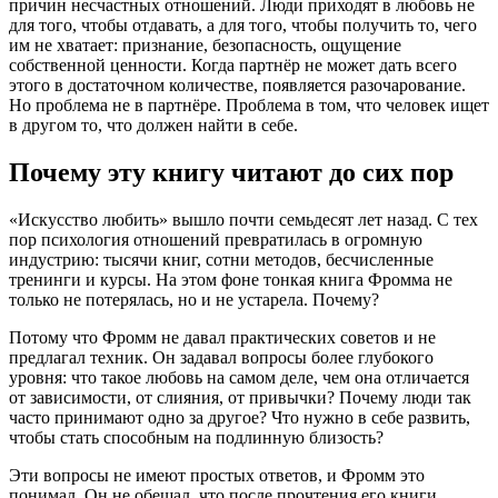
причин несчастных отношений. Люди приходят в любовь не
для того, чтобы отдавать, а для того, чтобы получить то, чего
им не хватает: признание, безопасность, ощущение
собственной ценности. Когда партнёр не может дать всего
этого в достаточном количестве, появляется разочарование.
Но проблема не в партнёре. Проблема в том, что человек ищет
в другом то, что должен найти в себе.
Почему эту книгу читают до сих пор
«Искусство любить» вышло почти семьдесят лет назад. С тех
пор психология отношений превратилась в огромную
индустрию: тысячи книг, сотни методов, бесчисленные
тренинги и курсы. На этом фоне тонкая книга Фромма не
только не потерялась, но и не устарела. Почему?
Потому что Фромм не давал практических советов и не
предлагал техник. Он задавал вопросы более глубокого
уровня: что такое любовь на самом деле, чем она отличается
от зависимости, от слияния, от привычки? Почему люди так
часто принимают одно за другое? Что нужно в себе развить,
чтобы стать способным на подлинную близость?
Эти вопросы не имеют простых ответов, и Фромм это
понимал. Он не обещал, что после прочтения его книги