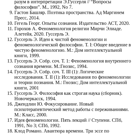
разум в интерпретации Э.Гуссерля // “Вопросы
философии”. М., 1992, No 7.
Гастон Башляр. Поэтика пространства. Ад Маргинем
Пресс, 2014.
Гегель Георг. Опыты сознания. Издательство АСТ, 2020.
Горохов А. Феноменология религии Мирчи Элиаде.
Алетейя, 2020. Гуссерль Э.
Гуссерль Э. Идеи к чистой феноменологии и
феноменологической философии. Т. I: Общее введение в
чистую феноменологию. М.: Дом интеллектуальной
книги, 1999.
Гуссерль Э. Собр. соч. Т. 1: Феноменология внутреннего
сознания времени. М.:Гнозис, 1994.
Гуссерль Э. Собр. соч. Т. III (1): Логические
исследования. Т. II (1): Исследования по феноменологии
и теории познания. М.: Гнозис; Дом интеллектуальной
книги, 2001
Гуссерль Э. Философия как строгая наука (сборник).
Новочеркасск, 1994.
Джендлин Ю. Фокусирование. Новый
психотерапевтический метод работы с переживаниями.
М.: Класс, 2000.
Идея феноменологии. Пять лекций // Ступени. СПб,
1991, No 3; СПб, 1992.
Клод Романо. Авантюра времени. Три эссе по