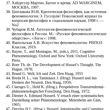
Хайдеггер Мартин. Бытие и время. AD MARGINEM,
МОСКВА, 1997.
Циплакова Ю.В. Критическая философия, как источник
феноменологии Э. Гуссерля// Поволжский журнал по
вопросам философии и социальным наукам, 1998 г. —
No2
Чубаров И.М. Антология феноменологической
философии в России. М.: «Русское феноменологическое
общество», «Логос»: 1998.
Ямпольская А.В. Искусство феноменологии. РИПОЛ
Классик, 2019.
Bayne, T., and Montague, M., (eds.), 2011, Cognitive
Phenomenology. Oxford and New York: Oxford University
Press.
Boer Th. de. The Development of Husselʼs Thought. The
Hague, 1978;
Brand G. Welt, Ich und Zeit. Den Haag, 1955
Breda H. L., van Taminiaux J. (Hrsg). Husserl und das
Denken der Neuzeit. Den Haag, 1959;
Claesges U., Held K. (Hrsg.). Perspektiven Transzendental-
phänomenologischer Forschung. Den Haag, 1972;
Diemer A. Edmund Husserl. V ersuch einer systematischen
Darstellung seiner Phänomenologie. Meienheim am Glan,
1965;
Dreyfus H.L. (Hrsg.). Husserl, Intentionality and Cognitive