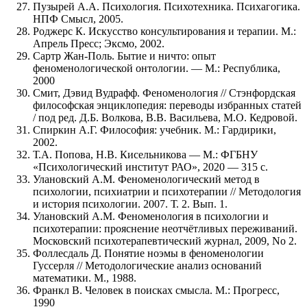
Пузырей А.А. Психология. Психотехника. Психагогика.
НПФ Смысл, 2005.
Роджерс К. Искусство консультирования и терапии. М.:
Апрель Пресс; Эксмо, 2002.
Сартр Жан-Поль. Бытие и ничто: опыт
феноменологической онтологии. — М.: Республика,
2000
Смит, Дэвид Вудрафф. Феноменология // Стэнфордская
философская энциклопедия: переводы избранных статей
/ под ред. Д.Б. Волкова, В.В. Васильева, М.О. Кедровой.
Спиркин А.Г. Философия: учебник. М.: Гардирики,
2002.
Т.А. Попова, Н.В. Кисельникова — М.: ФГБНУ
«Психологический институт РАО», 2020 — 315 с.
Улановский А.М. Феноменологический метод в
психологии, психиатрии и психотерапии // Методология
и история психологии. 2007. Т. 2. Вып. 1.
Улановский А.М. Феноменология в психологии и
психотерапии: прояснение неотчётливых переживаний.
Московский психотерапевтический журнал, 2009, No 2.
Фоллесдаль Д. Понятие ноэмы в феноменологии
Гуссерля // Методологические анализ оснований
математики. М., 1988.
Франкл В. Человек в поисках смысла. М.: Прогресс,
1990