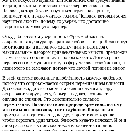
же, как искусство музыки или живописи, она требует знания
теории, практики и постоянного совершенствования.
Человек, который хочет научиться играть на скрипке,
понимает, что нужно учиться годами. Человек, который хочет
научиться любить, почему-то уверен, что достаточно
встретить подходящего партнёра.
Откуда берётся эта уверенность? Фромм объяснял:
современная культура превратила любовь в товар. Люди ищут
не отношения, а выгодную сделку: найти партнёра с
максимальным набором привлекательных качеств, предложив
взамен себя с собственным набором качеств. Логика рынка
перенесена в самую интимную сферу человеческой жизни, и
люди этого не замечают, потому что другой логики не знают.
В этой системе координат влюблённость кажется любовью,
потому что сопровождается острым переживанием близости.
Два человека, до этого момента бывших чужими, вдруг
открываются друг другу, барьеры падают, возникает
ощущение слияния. Это действительно сильное
переживание.
Но оно по своей природе временно, потому
что связано с новизной, а не с глубиной.
Когда новизна
проходит и люди узнают друг друга достаточно хорошо,
чтобы перестать удивляться, близость куда-то исчезает. И они
либо расстаются в поисках новой влюблённости, либо
остаются вместе, но уже без того переживания, которое