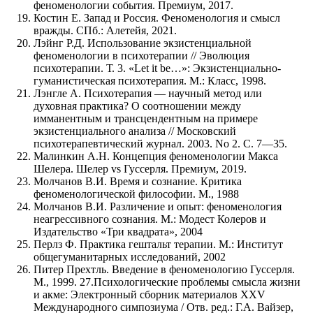
феноменологии события. Премиум, 2017.
Костин Е. Запад и Россия. Феноменология и смысл
вражды. СПб.: Алетейя, 2021.
Лэйнг Р.Д. Использование экзистенциальной
феноменологии в психотерапии // Эволюция
психотерапии. Т. 3. «Let it be…»: Экзистенциально-
гуманистическая психотерапия. М.: Класс, 1998.
Лэнгле А. Психотерапия — научный метод или
духовная практика? О соотношении между
имманентным и трансцендентным на примере
экзистенциального анализа // Московский
психотерапевтический журнал. 2003. No 2. С. 7—35.
Малинкин А.Н. Концепция феноменологии Макса
Шелера. Шелер vs Гуссерля. Премиум, 2019.
Молчанов В.И. Время и сознание. Критика
феноменологической философии. М., 1988
Молчанов В.И. Различение и опыт: феноменология
неагрессивного сознания. М.: Модест Колеров и
Издательство «Три квадрата», 2004
Перлз Ф. Практика гештальт терапии. М.: Институт
общегуманитарных исследований, 2002
Питер Прехтль. Введение в феноменологию Гуссерля.
М., 1999. 27.Психологические проблемы смысла жизни
и акме: Электронный сборник материалов XXV
Международного симпозиума / Отв. ред.: Г.А. Вайзер,