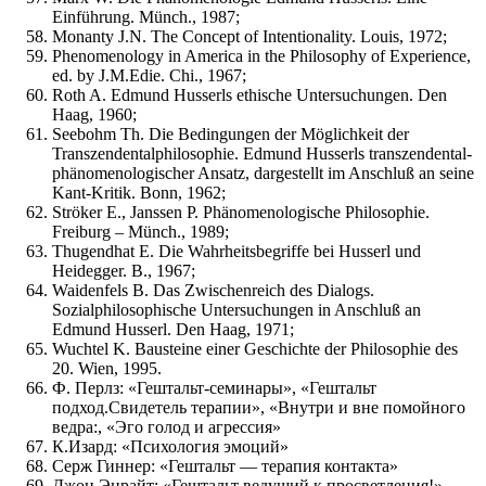
Einführung. Münch., 1987;
Monanty J.N. The Concept of Intentionality. Louis, 1972;
Phenomenology in America in the Philosophy of Experience,
ed. by J.M.Edie. Chi., 1967;
Roth A. Edmund Husserls ethische Untersuchungen. Den
Haag, 1960;
Seebohm Th. Die Bedingungen der Möglichkeit der
Transzendentalphilosophie. Edmund Husserls transzendental-
phänomenologischer Ansatz, dargestellt im Anschluß an seine
Kant-Kritik. Bonn, 1962;
Ströker E., Janssen P. Phänomenologische Philosophie.
Freiburg – Münch., 1989;
Thugendhat E. Die Wahrheitsbegriffe bei Husserl und
Heidegger. В., 1967;
Waidenfels В. Das Zwischenreich des Dialogs.
Sozialphilosophische Untersuchungen in Anschluß an
Edmund Husserl. Den Haag, 1971;
Wuchtel K. Bausteine einer Geschichte der Philosophie des
20. Wien, 1995.
Ф. Перлз: «Гештальт-семинары», «Гештальт
подход.Свидетель терапии», «Внутри и вне помойного
ведра:, «Эго голод и агрессия»
К.Изард: «Психология эмоций»
Серж Гиннер: «Гештальт — терапия контакта»
Джон Энрайт: «Гештальт ведущий к просветления!»