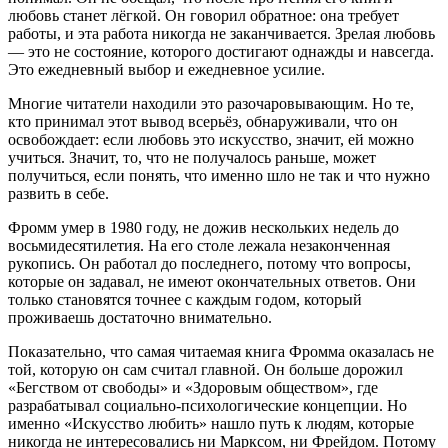
любовь станет лёгкой. Он говорил обратное: она требует
работы, и эта работа никогда не заканчивается. Зрелая любовь
— это не состояние, которого достигают однажды и навсегда.
Это ежедневный выбор и ежедневное усилие.
Многие читатели находили это разочаровывающим. Но те,
кто принимал этот вывод всерьёз, обнаруживали, что он
освобождает: если любовь это искусство, значит, ей можно
учиться. Значит, то, что не получалось раньше, может
получиться, если понять, что именно шло не так и что нужно
развить в себе.
Фромм умер в 1980 году, не дожив нескольких недель до
восьмидесятилетия. На его столе лежала незаконченная
рукопись. Он работал до последнего, потому что вопросы,
которые он задавал, не имеют окончательных ответов. Они
только становятся точнее с каждым годом, который
проживаешь достаточно внимательно.
Показательно, что самая читаемая книга Фромма оказалась не
той, которую он сам считал главной. Он больше дорожил
«Бегством от свободы» и «Здоровым обществом», где
разрабатывал социально-психологические концепции. Но
именно «Искусство любить» нашло путь к людям, которые
никогда не интересовались ни Марксом, ни Фрейдом. Потому