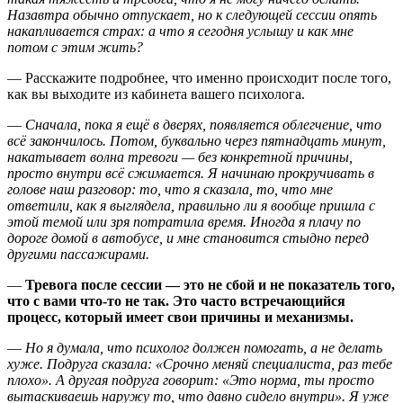
Назавтра обычно отпускает, но к следующей сессии опять
накапливается страх: а что я сегодня услышу и как мне
потом с этим жить?
— Расскажите подробнее, что именно происходит после того,
как вы выходите из кабинета вашего психолога.
—
Сначала, пока я ещё в дверях, появляется облегчение, что
всё закончилось. Потом, буквально через пятнадцать минут,
накатывает волна тревоги — без конкретной причины,
просто внутри всё сжимается. Я начинаю прокручивать в
голове наш разговор: то, что я сказала, то, что мне
ответили, как я выглядела, правильно ли я вообще пришла с
этой темой или зря потратила время. Иногда я плачу по
дороге домой в автобусе, и мне становится стыдно перед
другими пассажирами.
—
Тревога после сессии — это не сбой и не показатель того,
что с вами что-то не так. Это часто встречающийся
процесс, который имеет свои причины и механизмы.
—
Но я думала, что психолог должен помогать, а не делать
хуже. Подруга сказала: «Срочно меняй специалиста, раз тебе
плохо». А другая подруга говорит: «Это норма, ты просто
вытаскиваешь наружу то, что давно сидело внутри». Я уже