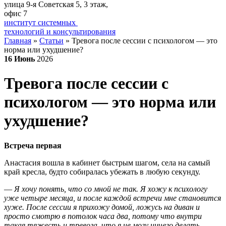
улица 9-я Советская 5​, 3 этаж,
офис 7
институт системных
технологий и консультирования
Главная
»
Статьи
»
Тревога после сессии с психологом — это
норма или ухудшение?
16
Июнь
2026
Тревога после сессии с
психологом — это норма или
ухудшение?
Встреча первая
Анастасия вошла в кабинет быстрым шагом, села на самый
край кресла, будто собиралась убежать в любую секунду.
—
Я хочу понять, что со мной не так. Я хожу к психологу
уже четыре месяца, и после каждой встречи мне становится
хуже. После сессии я прихожу домой, ложусь на диван и
просто смотрю в потолок часа два, потому что внутри
такая тяжесть и тревога, что я не могу ничего делать.