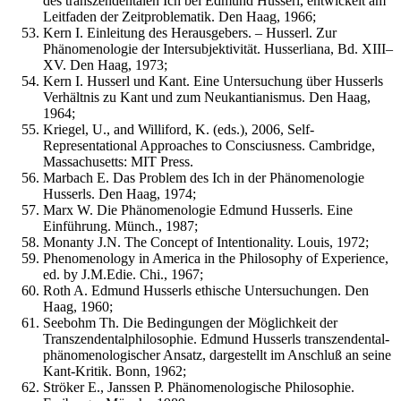
des transzendentalen Ich bei Edmund Husserl, entwickelt am
Leitfaden der Zeitproblematik. Den Haag, 1966;
Kern I. Einleitung des Herausgebers. – Husserl. Zur
Phänomenologie der Intersubjektivität. Husserliana, Bd. XIII–
XV. Den Haag, 1973;
Kern I. Husserl und Kant. Eine Untersuchung über Husserls
Verhältnis zu Kant und zum Neukantianismus. Den Haag,
1964;
Kriegel, U., and Williford, K. (eds.), 2006, Self-
Representational Approaches to Consciusness. Cambridge,
Massachusetts: MIT Press.
Marbach E. Das Problem des Ich in der Phänomenologie
Husserls. Den Haag, 1974;
Marx W. Die Phänomenologie Edmund Husserls. Eine
Einführung. Münch., 1987;
Monanty J.N. The Concept of Intentionality. Louis, 1972;
Phenomenology in America in the Philosophy of Experience,
ed. by J.M.Edie. Chi., 1967;
Roth A. Edmund Husserls ethische Untersuchungen. Den
Haag, 1960;
Seebohm Th. Die Bedingungen der Möglichkeit der
Transzendentalphilosophie. Edmund Husserls transzendental-
phänomenologischer Ansatz, dargestellt im Anschluß an seine
Kant-Kritik. Bonn, 1962;
Ströker E., Janssen P. Phänomenologische Philosophie.