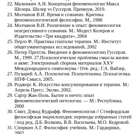
Малинкин А.Н. Концепция феноменологии Макса
Шелера. Шелер vs Гуссерля. Премиум, 2019.
Молчанов В.И. Время и сознание. Критика
феноменологической философии. М., 1988
Молчанов В.И. Различение и опыт: феноменология
неагрессивного сознания. М.: Модест Колеров и
Издательство «Три квадрата», 2004
Перлз Ф. Практика гештальт терапии. М.: Институт
общегуманитарных исследований, 2002
Питер Прехтль. Введение в феноменологию Гуссерля.
М., 1999. 27.Психологические проблемы смысла жизни
и акме: Электронный сборник материалов XXV
Международного симпозиума / Отв. ред.: Г.А. Вайзер,
Пузырей А.А. Психология. Психотехника. Психагогика.
НПФ Смысл, 2005.
Роджерс К. Искусство консультирования и терапии. М.:
Апрель Пресс; Эксмо, 2002.
Сартр Жан-Поль. Бытие и ничто: опыт
феноменологической онтологии. — М.: Республика,
2000
Смит, Дэвид Вудрафф. Феноменология // Стэнфордская
философская энциклопедия: переводы избранных статей
/ под ред. Д.Б. Волкова, В.В. Васильева, М.О. Кедровой.
Спиркин А.Г. Философия: учебник. М.: Гардирики,
2002.