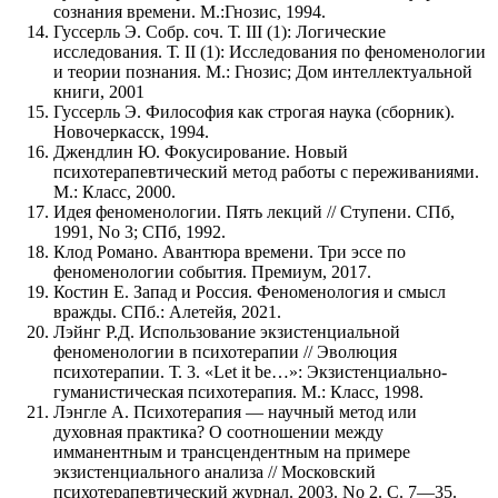
сознания времени. М.:Гнозис, 1994.
Гуссерль Э. Собр. соч. Т. III (1): Логические
исследования. Т. II (1): Исследования по феноменологии
и теории познания. М.: Гнозис; Дом интеллектуальной
книги, 2001
Гуссерль Э. Философия как строгая наука (сборник).
Новочеркасск, 1994.
Джендлин Ю. Фокусирование. Новый
психотерапевтический метод работы с переживаниями.
М.: Класс, 2000.
Идея феноменологии. Пять лекций // Ступени. СПб,
1991, No 3; СПб, 1992.
Клод Романо. Авантюра времени. Три эссе по
феноменологии события. Премиум, 2017.
Костин Е. Запад и Россия. Феноменология и смысл
вражды. СПб.: Алетейя, 2021.
Лэйнг Р.Д. Использование экзистенциальной
феноменологии в психотерапии // Эволюция
психотерапии. Т. 3. «Let it be…»: Экзистенциально-
гуманистическая психотерапия. М.: Класс, 1998.
Лэнгле А. Психотерапия — научный метод или
духовная практика? О соотношении между
имманентным и трансцендентным на примере
экзистенциального анализа // Московский
психотерапевтический журнал. 2003. No 2. С. 7—35.