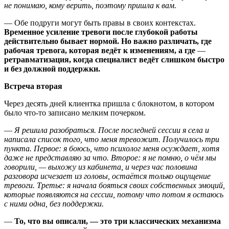
не понимаю, кому верить, поэтому пришла к вам.
—
Обе подруги могут быть правы в своих контекстах.
Временное усиление тревоги после глубокой работы
действительно бывает нормой. Но важно различать, где
рабочая тревога, которая ведёт к изменениям, а где
—
ретравматизация, когда специалист ведёт слишком быстро
и без должной поддержки.
Встреча вторая
Через десять дней клиентка пришла с блокнотом, в котором
было что-то записано мелким почерком.
—
Я решила разобраться. После последней сессии я села и
написала список того, что меня тревожит. Получилось три
пункта. Первое: я боюсь, что психолог меня осуждает, хотя
даже не представляю за что. Второе: я не помню, о чём мы
говорили, — выхожу из кабинета, и через час половина
разговора исчезает из головы, остаётся только ощущение
тревоги. Третье: я начала бояться своих собственных эмоций,
которые появляются на сессии, потому что потом я остаюсь
с ними одна, без поддержки.
—
То, что вы описали, — это три классических механизма