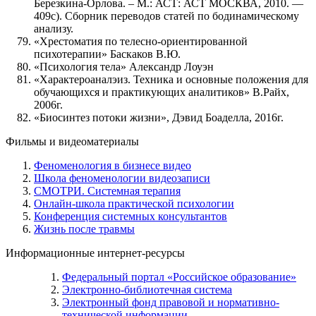
Березкина-Орлова. – М.: АСТ: АСТ МОСКВА, 2010. —
409с). Сборник переводов статей по бодинамическому
анализу.
«Хрестоматия по телесно-ориентированной
психотерапии» Баскаков В.Ю.
«Психология тела» Александр Лоуэн
«Характероаналэиз. Техника и основные положения для
обучающихся и практикующих аналитиков» В.Райх,
2006г.
«Биосинтез потоки жизни», Дэвид Боаделла, 2016г.
Фильмы и видеоматериалы
Феноменология в бизнесе видео
Школа феноменологии видеозаписи
СМОТРИ. Системная терапия
Онлайн-школа практической психологии
Конференция системных консультантов
Жизнь после травмы
Информационные интернет-ресурсы
Федеральный портал «Российское образование»
Электронно-библиотечная система
Электронный фонд правовой и нормативно-
технической информации