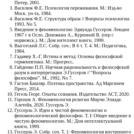
Питер, 2001.
Василюк Ф.Е. Психология переживания. М.: Изд-во
Моск. ун-та, 1984.
Василюк Ф.Е. Структура образа // Вопросы психологии.
1993. No 5.
Введение в феноменологию Эдмунда Гуссерля: Лекции
1967 г в Осло. Денежкин А., Куренной В. (пер с
норвежск.). М.: Дом интеллект книги, 1999.
Выготский Л.С. Собр. соч.: В 6 т. Т. 4. М.: Педагогика,
1984.
Гадамер Х.-Г. Истина и метод: Основы философской
герменевтики. М.: Прогресс,
Гайденко П.П. Научная рациональность и философский
разум в интерпретации Э.Гуссерля // “Вопросы
философии”. М., 1992, No 7.
Гастон Башляр. Поэтика пространства. Ад Маргинем
Пресс, 2014.
Гегель Георг. Опыты сознания. Издательство АСТ, 2020.
Горохов А. Феноменология религии Мирчи Элиаде.
Алетейя, 2020. Гуссерль Э.
Гуссерль Э. Идеи к чистой феноменологии и
феноменологической философии. Т. I: Общее введение в
чистую феноменологию. М.: Дом интеллектуальной
книги, 1999.
Гуссерль Э. Собр. соч. Т. 1: Феноменология внутреннего