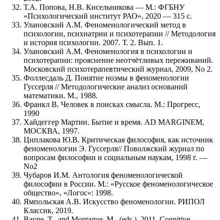
Т.А. Попова, Н.В. Кисельникова — М.: ФГБНУ
«Психологический институт РАО», 2020 — 315 с.
Улановский А.М. Феноменологический метод в
психологии, психиатрии и психотерапии // Методология
и история психологии. 2007. Т. 2. Вып. 1.
Улановский А.М. Феноменология в психологии и
психотерапии: прояснение неотчётливых переживаний.
Московский психотерапевтический журнал, 2009, No 2.
Фоллесдаль Д. Понятие ноэмы в феноменологии
Гуссерля // Методологические анализ оснований
математики. М., 1988.
Франкл В. Человек в поисках смысла. М.: Прогресс,
1990
Хайдеггер Мартин. Бытие и время. AD MARGINEM,
МОСКВА, 1997.
Циплакова Ю.В. Критическая философия, как источник
феноменологии Э. Гуссерля// Поволжский журнал по
вопросам философии и социальным наукам, 1998 г. —
No2
Чубаров И.М. Антология феноменологической
философии в России. М.: «Русское феноменологическое
общество», «Логос»: 1998.
Ямпольская А.В. Искусство феноменологии. РИПОЛ
Классик, 2019.
Bayne, T., and Montague, M., (eds.), 2011, Cognitive