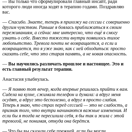
—
Вы только что сформулировали главный инсайт, ради
которого люди иногда ходят в терапию годами. Поздравляю
вас.
—
Спасибо. Знаете, теперь я прихожу на сессии с совершенно
другим чувством. Раньше я боялась приближаться к своим
переживаниям, а сейчас мне интересно, что ещё я смогу
узнать о себе. Вместо тяжести внутри появилось тихое
любопытство. Тревога почти не возвращается, а если и
возвращается, то я уже знаю, как с ней обходиться: просто
сказать себе, что это старая память, а не новая опасность.
—
Вы научились различать прошлое и настоящее. Это и
есть главный результат терапии.
Анастасия улыбнулась.
—
Я помню тот вечер, когда впервые решилась прийти к вам.
Сидела на кухне, сжимала телефон и думала: а вдруг меня
осудят, а вдруг это бесполезно, а вдруг я просто слабая.
Теперь я знаю, что страх перед сессией — это не слабость, а
признак того, что внутри начинаются важные изменения. И
если бы я тогда не пересилила себя, я бы так и жила с этой
тревогой, не понимая, откуда она берётся.
—
Что бы вы сказали себе прежней, если бы могли