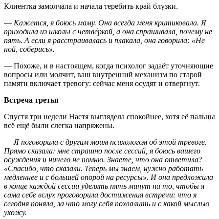
Клиентка замолчала и начала теребить край блузки.
—
Кажется
,
я боюсь маму. Она всегда меня критиковала. Я
приходила из школы с четвёркой, а она спрашивала, почему не
пять. А если я расстраивалась и плакала, она говорила: «Не
ной, соберись».
— Похоже, и в настоящем,
когда психолог задаёт уточняющие
вопросы или молчит, ваш внутренний механизм по старой
памяти включает тревогу: сейчас меня осудят и отвергнут.
Встреча третья
Спустя три недели Настя выглядела спокойнее, хотя её пальцы
всё ещё были слегка напряжены.
—
Я поговорила с другим моим психологом об этой тревоге.
Прямо сказала: мне страшно после сессий, я боюсь вашего
осуждения и ничего не помню. Знаете, что она ответила?
«Спасибо, что сказали. Теперь мы знаем, нужно работать
медленнее и с большей опорой на ресурсы». И она предложила
в конце каждой сессии уделять пять минут на то, чтобы я
сама себе вслух проговорила достижения встречи: что я
сегодня поняла, за что могу себя похвалить и с какой мыслью
ухожу.