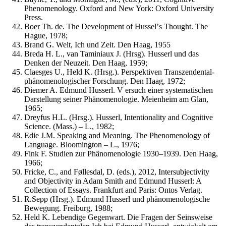
Phenomenology. Oxford and New York: Oxford University
Press.
Boer Th. de. The Development of Husselʼs Thought. The
Hague, 1978;
Brand G. Welt, Ich und Zeit. Den Haag, 1955
Breda H. L., van Taminiaux J. (Hrsg). Husserl und das
Denken der Neuzeit. Den Haag, 1959;
Claesges U., Held K. (Hrsg.). Perspektiven Transzendental-
phänomenologischer Forschung. Den Haag, 1972;
Diemer A. Edmund Husserl. V ersuch einer systematischen
Darstellung seiner Phänomenologie. Meienheim am Glan,
1965;
Dreyfus H.L. (Hrsg.). Husserl, Intentionality and Cognitive
Science. (Mass.) – L., 1982;
Edie J.M. Speaking and Meaning. The Phenomenology of
Language. Bloomington – L., 1976;
Fink F. Studien zur Phänomenologie 1930–1939. Den Haag,
1966;
Fricke, C., and Føllesdal, D. (eds.), 2012, Intersubjectivity
and Objectivity in Adam Smith and Edmund Husserl: A
Collection of Essays. Frankfurt and Paris: Ontos Verlag.
R.Sepp (Hrsg.). Edmund Husserl und phänomenologische
Bewegung. Freiburg, 1988;
Held K. Lebendige Gegenwart. Die Fragen der Seinsweise