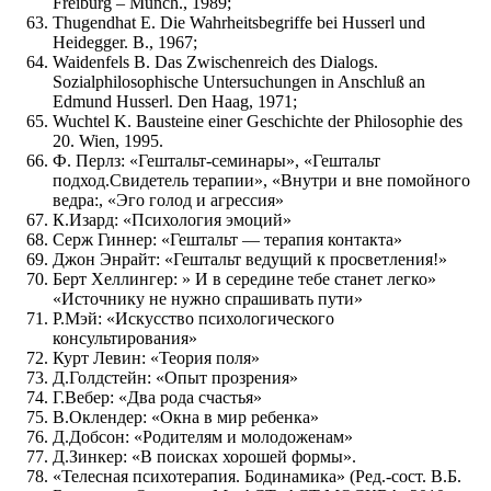
Freiburg – Münch., 1989;
Thugendhat E. Die Wahrheitsbegriffe bei Husserl und
Heidegger. В., 1967;
Waidenfels В. Das Zwischenreich des Dialogs.
Sozialphilosophische Untersuchungen in Anschluß an
Edmund Husserl. Den Haag, 1971;
Wuchtel K. Bausteine einer Geschichte der Philosophie des
20. Wien, 1995.
Ф. Перлз: «Гештальт-семинары», «Гештальт
подход.Свидетель терапии», «Внутри и вне помойного
ведра:, «Эго голод и агрессия»
К.Изард: «Психология эмоций»
Серж Гиннер: «Гештальт — терапия контакта»
Джон Энрайт: «Гештальт ведущий к просветления!»
Берт Хеллингер: » И в середине тебе станет легко»
«Источнику не нужно спрашивать пути»
Р.Мэй: «Искусство психологического
консультирования»
Курт Левин: «Теория поля»
Д.Голдстейн: «Опыт прозрения»
Г.Вебер: «Два рода счастья»
В.Оклендер: «Окна в мир ребенка»
Д.Добсон: «Родителям и молодоженам»
Д.Зинкер: «В поисках хорошей формы».
«Телесная психотерапия. Бодинамика» (Ред.-сост. В.Б.