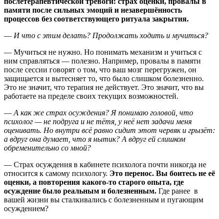
послетерапевтической тревоги: страх оценки, провалы в
памяти после сильных эмоций и незавершённость
процессов без соответствующего ритуала закрытия.
—
И что с этим делать? Продолжать ходить и мучиться?
—
Мучиться не нужно. Но понимать механизм и учиться с
ним справляться — полезно. Например, провалы в памяти
после сессии говорят о том, что ваш мозг перегружен, он
защищается и вытесняет то, что было слишком болезненно.
Это не значит, что терапия не действует. Это значит, что вы
работаете на пределе своих текущих возможностей.
—
А как же страх осуждения? Я понимаю головой, что
психолог — не подруга и не тётя, у неё нет задачи меня
оценивать. Но внутри всё равно сидит этот червяк и грызёт:
а вдруг она думает, что я нытик? А вдруг ей слишком
обременительно со мной?
—
Страх осуждения в кабинете психолога почти никогда не
относится к самому психологу.
Это перенос. Вы боитесь не её
оценки, а повторения какого-то старого опыта, где
осуждение было реальным и болезненным.
Где ранее в
вашей жизни вы сталкивались с болезненным и пугающим
осуждением?