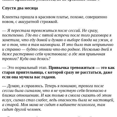
Спустя два месяца
Клиентка пришла в красивом платье, похоже, совершенно
новом, с аккуратной стрижкой.
—
Я перестала тревожиться после сессий. Не сразу,
постепенно. Где-то с пятой встречи после того разговора я
заметила, что еду домой и думаю о выборе блюда на ужин, а
не о том, что я там наговорила. И это было так непривычно
и странно — будто отняли что-то родное. Несколько дней я
даже растерянно себя чувствовала: а где моя привычная
тревога? Куда она делась?
—
Это нормальный этап.
Привычка тревожиться — это как
старая приятельница, с которой сразу не расстаться, даже
если она мучила вас годами.
—
Думаю, я справлюсь
.
Теперь я понимаю, тревога после
сессии была сигналом, что я не чувствую себя безопасно в
близких отношениях. И как только я смогла сказать об этом
вслух, сигнал стал слабее, ведь опасность была не настоящей,
а старой. Моя мама не сидит в кабинете психолога, там
сидит другой человек.