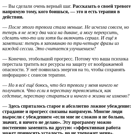
—
Вы сделали очень верный шаг.
Рассказать о своей тревоге
напрямую тому, кого боишься, — это и есть терапия в
действии.
—
После этого тревога стала меньше. Не исчезла совсем, но
теперь я не лежу два часа на диване, а могу перекусить,
сделать что-то или хотя бы включить сериал. И ещё я
заметила: теперь я запоминаю по три-четыре фразы из
каждой сессии. Это считается улучшением?
— Конечно, это
большой прогресс. Потому что ваша психика
перестала тратить все ресурсы на защиту от воображаемой
опасности. У неё появилась энергия на то, чтобы сохранять
инфорацию с сеансов терапии.
—
Но я всё ещё боюсь, что без тревоги у меня ничего не
получится. Что если я перестану тревожиться, как
седствие, перестану стараться и ничего в жизни не изменю?
—
Здесь спряталось старое и абсолютно ложное убеждение:
страдание и прогресс связаны напрямую. Многие люди
выросли с убеждением «если мне не сложно и не больно,
значит, я ничего не делаю». Эту программу можно
постепенно заменять на другую: «эффективная работа
может приносить усталость, но не тревожит меня».