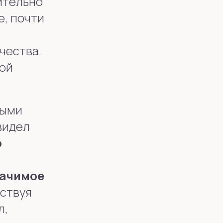
ительно
е, почти
чества.
ной
ными
видел
о
начимое
мствуя
л,