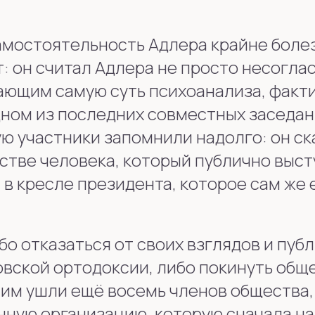
мостоятельность Адлера крайне боле
: он считал Адлера не просто несогла
жающим самую суть психоанализа, факт
ном из последних совместных заседа
ю участники запомнили надолго: он ск
естве человека, который публично выс
 в кресле президента, которое сам же 
о отказаться от своих взглядов и пуб
вской ортодоксии, либо покинуть обще
ним ушли ещё восемь членов общества,
нную организацию, которую сначала н