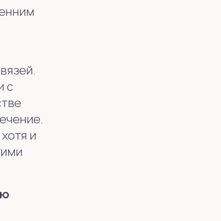
ренним
вязей.
и с
стве
ечение.
хотя и
гими
ию