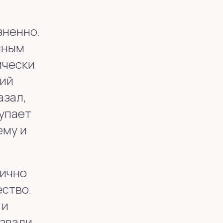
зненно.
сным
ически
ний
азал,
тупает
ему и
лично
ство.
 и
азвали