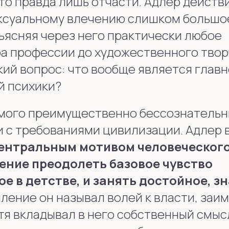
то правда лишь отчасти. Адлер действ
ексуальному влечению слишком большо
ъясняя через него практически любое
ра профессии до художественного твор
кий вопрос: что вообще является глав
й психики?
имого преимущественно бессознатель
 с требованиями цивилизации. Адлер 
центральным мотивом человеческог
ение преодолеть базовое чувство
е в детстве, и занять достойное, з
ление он называл волей к власти, заи
тя вкладывал в него собственный смыс