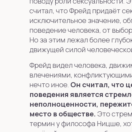
поводу роли сексуальности. Э
считал, что Фрейд придаёт с
исключительное значение, об
поведение человека, от выбо
Но за этим лежал более глубо
движущей силой человеческо
Фрейд видел человека, движ
влечениями, конфликтующими
нечто иное.
Он считал, что 
поведения является стремл
неполноценности, пережито
место в обществе.
Это стрем
термин у философа Ницше, хо