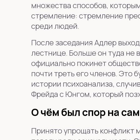
множества способов, которы
стремление: стремление прео
среди людей.
После заседания Адлер выходи
лестнице. Больше он туда не 
официально покинет общество,
почти треть его членов. Это 
истории психоанализа, случи
Фрейда с Юнгом, который поз
О чём был спор на са
Принято упрощать конфликт м