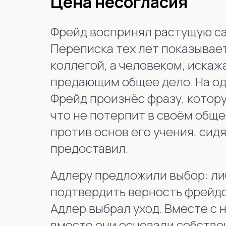
Цена несогласия
Фрейд воспринял растущую са
Переписка тех лет показывает
коллегой, а человеком, иска
предающим общее дело. На од
Фрейд произнёс фразу, котору
что не потерпит в своём общ
против основ его учения, сидя
предоставил.
Адлеру предложили выбор: либ
подтвердить верность фрейдо
Адлер выбрал уход. Вместе с 
вместе они основали собстве