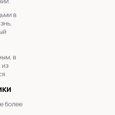
нии.
дьми в
знь,
ый
ым, в
 из
ся.
ики
е более