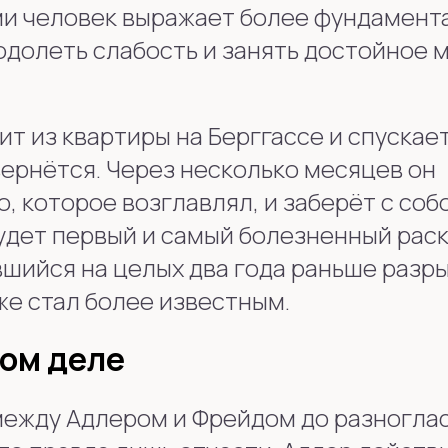
ми человек выражает более фундамент
долеть слабость и занять достойное 
т из квартиры на Берггассе и спускае
вернётся. Через несколько месяцев он
 которое возглавлял, и заберёт с соб
будет первый и самый болезненный раск
вшийся на целых два года раньше разр
же стал более известным.
мом деле
ежду Адлером и Фрейдом до разноглас