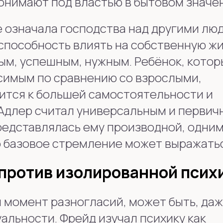
понимают под властью в бытовом значе
е означала господства над другими лю
способность влиять на собственную жи
ым, успешным, нужным. Ребёнок, котор
исимым по сравнению со взрослыми,
ится к большей самостоятельности и
Адлер считал универсальным и первичн
редставлялась ему производной, одним
то базовое стремление может выражать
против изолированной псих
 момент разногласий, может быть, даж
уальности. Фрейд изучал психику как