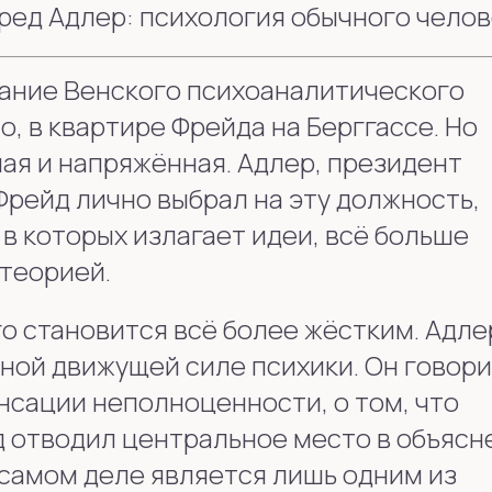
фред Адлер: психология обычного чело
едание Венского психоаналитического
о, в квартире Фрейда на Берггассе. Но
ая и напряжённая. Адлер, президент
Фрейд лично выбрал на эту должность,
 в которых излагает идеи, всё больше
теорией.
о становится всё более жёстким. Адле
вной движущей силе психики. Он говори
нсации неполноценности, о том, что
д отводил центральное место в объясн
 самом деле является лишь одним из