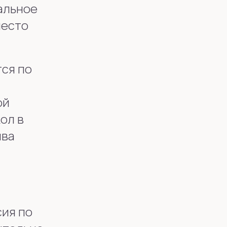
альное
место
тся по
ой
ол в
ыва
ия по