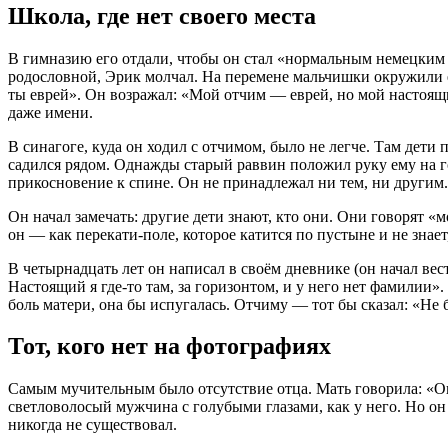
Школа, где нет своего места
В гимназию его отдали, чтобы он стал «нормальным немецким м
родословной, Эрик молчал. На перемене мальчишки окружили его
ты еврей». Он возражал: «Мой отчим — еврей, но мой настоящ
даже имени.
В синагоге, куда он ходил с отчимом, было не легче. Там дет
садился рядом. Однажды старый раввин положил руку ему на го
прикосновение к спине. Он не принадлежал ни тем, ни другим.
Он начал замечать: другие дети знают, кто они. Они говорят «м
он — как перекати-поле, которое катится по пустыне и не знает
В четырнадцать лет он написал в своём дневнике (он начал вест
Настоящий я где-то там, за горизонтом, и у него нет фамилии»
боль матери, она бы испугалась. Отчиму — тот бы сказал: «Не б
Тот, кого нет на фотографиях
Самым мучительным было отсутствие отца. Мать говорила: «Он 
светловолосый мужчина с голубыми глазами, как у него. Но он
никогда не существовал.