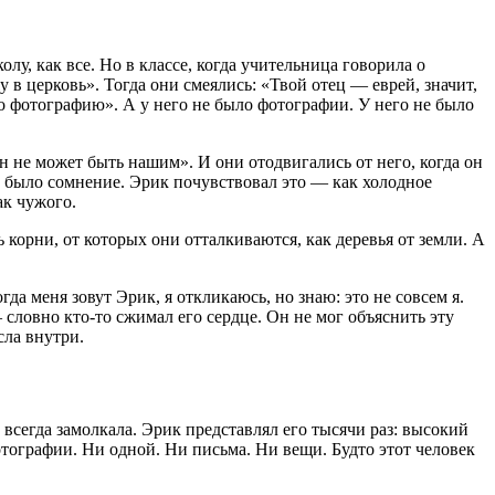
у, как все. Но в классе, когда учительница говорила о
в церковь». Тогда они смеялись: «Твой отец — еврей, значит,
о фотографию». А у него не было фотографии. У него не было
н не может быть нашим». И они отодвигались от него, когда он
а было сомнение. Эрик почувствовал это — как холодное
ак чужого.
ь корни, от которых они отталкиваются, как деревья от земли. А
да меня зовут Эрик, я откликаюсь, но знаю: это не совсем я.
 словно кто-то сжимал его сердце. Он не мог объяснить эту
сла внутри.
сегда замолкала. Эрик представлял его тысячи раз: высокий
отографии. Ни одной. Ни письма. Ни вещи. Будто этот человек