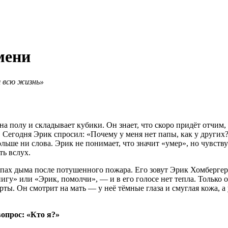
мени
я всю жизнь»
 полу и складывает кубики. Он знает, что скоро придёт отчим, 
. Сегодня Эрик спросил: «Почему у меня нет папы, как у других
ольше ни слова. Эрик не понимает, что значит «умер», но чувству
ть вслух.
к запах дыма после потушенного пожара. Его зовут Эрик Хомберге
игу» или «Эрик, помолчи», — и в его голосе нет тепла. Только 
ты. Он смотрит на мать — у неё тёмные глаза и смуглая кожа, а 
опрос: «Кто я?»