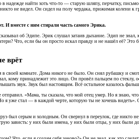
в надежде найти хоть что-то — старую шляпу, перчатку, письмо
никто не видел. Он сидел на полу чердака, прижимая колени к гр
т. И вместе с ним стирали часть самого Эрика.
казывал об Эдипе. Эрик слушал затаив дыхание. Эдип не знал, к
атери? Что, если бы он просто искал правду и не нашёл её? Это
не врёт
м в своей комнате. Дома никого не было. Он снял рубашку и смо
ал, кому принадлежит это лицо. Он провёл пальцем по стеклу, о
слышать звук. Звук был настоящим. Всё остальное казалось фаль
не отправил. «Мама, ты сказала, что мой отец умер. Но я знаю, ч
о я уже стал — в каждой черте, которую ты не хочешь видеть». 
руэ был серым и холодным. Он свернул в переулок, где никто н
трую зависть: у них были имена, у них были отцы, у них были д
цом? Что, если я создам себя заново?» Он не знал, как это сдела