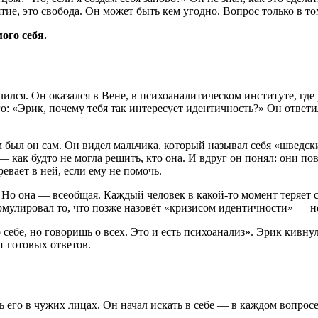
ие, это свобода. Он может быть кем угодно. Вопрос только в том
ого себя.
учился. Он оказался в Вене, в психоаналитическом институте, г
: «Эрик, почему тебя так интересует идентичность?» Он ответил
 был он сам. Он видел мальчика, который называл себя «шведск
— как будто не могла решить, кто она. И вдруг он понял: они по
евает в ней, если ему не помочь.
 Но она — всеобщая. Каждый человек в какой-то момент теряет се
ормулировал то, что позже назовёт «кризисом идентичности» — н
себе, но говоришь о всех. Это и есть психоанализ». Эрик кивнул
т готовых ответов.
ь его в чужих лицах. Он начал искать в себе — в каждом вопросе