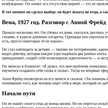
возбуждение. Он понял: его отсутствие корней — это не проклят
В тот момент он сделал выбор: он будет искать не отца, а сам
Вена, 1927 год. Разговор с Анной Фрейд
Прошло несколько лет. Он сбежал из дома, скитался, рисовал, 
глазами, и курила длинные сигареты. Однажды она спросила его
есть, просто некоторые её не нашли».
Он стал наблюдать за детьми — такими же потерянными, каким
видел девочку, которая каждое утро надевала два разных носка 
принадлежит, создаёт себе иллюзорную идентичность — и застр
Он записал в блокноте: «Я думал, что моя проблема уникальна.
научиться создавать себя снова и снова». Тогда он впервые сф
Анна Фрейд посмотрела на его записи и сказала: «Ты пишешь о 
пониманию того, как человек ищет себя в мире, который не даё
Начало пути
Он не нашёл своего отца до конца жизни. Но он перестал искат
встрече с ребёнком, который терялся так же, как он когда-то.