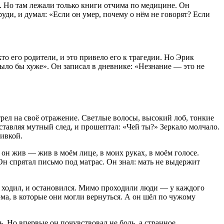
. Но там лежали только книги отчима по медицине. Он
уди, и думал: «Если он умер, почему о нём не говорят? Если
то его родители, и это привело его к трагедии. Но Эрик
 было бы хуже». Он записал в дневнике: «Незнание — это не
трел на своё отражение. Светлые волосы, высокий лоб, тонкие
ставляя мутный след, и прошептал: «Чей ты?» Зеркало молчало.
шивкой.
то он жив — жив в моём лице, в моих руках, в моём голосе.
Он спрятал письмо под матрас. Он знал: мать не выдержит
е ходил, и остановился. Мимо проходили люди — у каждого
ома, в которые они могли вернуться. А он шёл по чужому
ть. Но впервые он почувствовал не боль, а странное