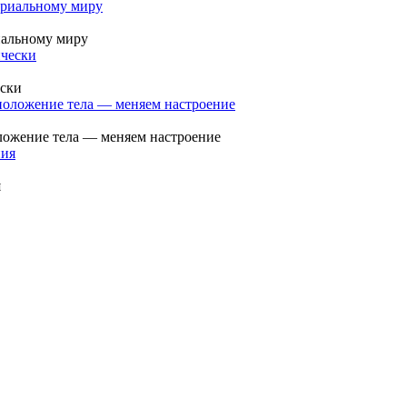
иальному миру
ески
оложение тела — меняем настроение
я