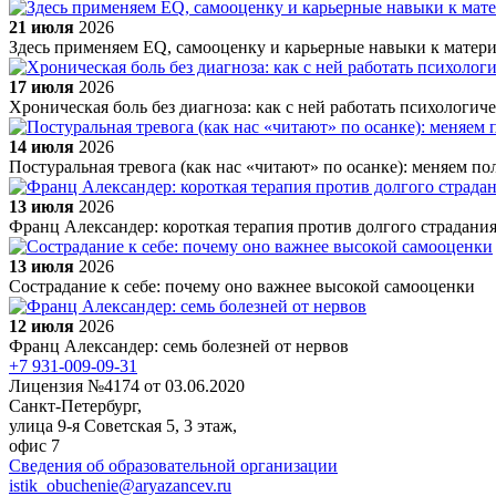
21 июля
2026
Здесь применяем EQ, самооценку и карьерные навыки к матер
17 июля
2026
Хроническая боль без диагноза: как с ней работать психологич
14 июля
2026
Постуральная тревога (как нас «читают» по осанке): меняем п
13 июля
2026
Франц Александер: короткая терапия против долгого страдани
13 июля
2026
Сострадание к себе: почему оно важнее высокой самооценки
12 июля
2026
Франц Александер: семь болезней от нервов
+7 931-009-09-31
Лицензия №4174 от 03.06.2020
Санкт-Петербург,
улица 9-я Советская 5​, 3 этаж,
офис 7
Сведения об образовательной организации
istik_obuchenie@aryazancev.ru