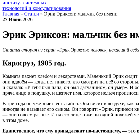
институт системных
технологий и консультирования
Главная
»
Статьи
»
Эрик Эриксон: мальчик без имени
27
Июнь
2026
Эрик Эриксон: мальчик без и
Статья вторая из серии «Эрик Эриксон: человек, искавший себ
Карлсруэ, 1905 год.
Комната пахнет хлебом и лекарствами.
Маленький Эрик сидит на
они вдвоём — когда нет никого, кто смотрит на неё со стороны
и сказала: «У тебя был папа, он был датчанином, он умер». И б
пряча лицо в подушку, и шепчет имя, которое нельзя произноси
В три года он уже знает: есть тайна. Она висит в воздухе, ка
никогда не называет его сыном. Он говорит: «Эрик, принеси кн
— они совсем разные. И на его лице тоже ни одной похожей чер
в этом доме.
Единственное, что ему принадлежит по-настоящему, — это в