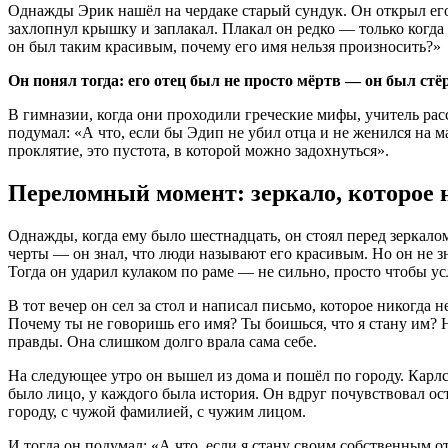
Однажды Эрик нашёл на чердаке старый сундук. Он открыл его 
захлопнул крышку и заплакал. Плакал он редко — только когда 
он был таким красивым, почему его имя нельзя произносить?»
Он понял тогда: его отец был не просто мёртв — он был стёр
В гимназии, когда они проходили греческие мифы, учитель расс
подумал: «А что, если бы Эдип не убил отца и не женился на м
проклятие, это пустота, в которой можно задохнуться».
Переломный момент: зеркало, которое 
Однажды, когда ему было шестнадцать, он стоял перед зеркало
черты — он знал, что люди называют его красивым. Но он не зн
Тогда он ударил кулаком по раме — не сильно, просто чтобы у
В тот вечер он сел за стол и написал письмо, которое никогда 
Почему ты не говоришь его имя? Ты боишься, что я стану им? Н
правды. Она слишком долго врала сама себе.
На следующее утро он вышел из дома и пошёл по городу. Карлс
было лицо, у каждого была история. Он вдруг почувствовал ос
городу, с чужой фамилией, с чужим лицом.
И тогда он подумал: «А что, если я стану своим собственным от