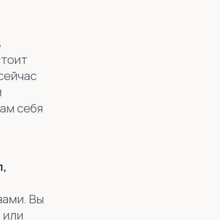
в
стоит
«сейчас
й
сам себя
л,
зами. Вы
 или