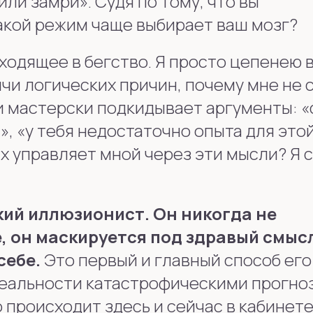
ли замри». Судя по тому, что вы
какой режим чаще выбирает ваш мозг?
одящее в бегство. Я просто цепенею 
чи логических причин, почему мне не 
ки мастерски подкидывает аргументы: 
», «у тебя недостаточно опыта для это
х управляет мной через эти мысли? Я 
кий иллюзионист. Он никогда не
, он маскируется под здравый смыс
себе.
Это первый и главный способ его
еальности катастрофическими прогно
о происходит здесь и сейчас в кабинете