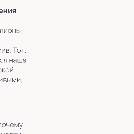
рения
лионы
ив. Тот,
Вся наша
ской
ливыми,
 почему