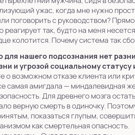
четырехлетний мужчина, сидя в безопа
ализующий ужас, когда мне нужно прос
или поговорить с руководством? Прямо
о реагирует так, будто на меня несетс
дце колотится. Почему система так сб
о для нашего подсознания нет разн
зни и угрозой социальному статусу 
е о возможном отказе клиента или кри
 же самая амигдала — миндалевидная ж
езопасность. Для древнего мозга остат
ло верную смерть в одиночку. Поэтом
ринятым, показаться глупым, совершит
анизмом как смертельная опасность.