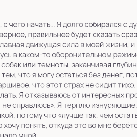
 с чего начать… Я долго собирался с д
верное, правильнее будет сказать сраз
главная движущая сила в моей жизни, и
жусь в каком-то оборонительном режим
 собак или темноты, заканчивая глуби
тем, что я могу остаться без денег, по
ршивое, что этот страх не сидит тихо.
елать. Я отказываюсь от интересных пр
г не справлюсь». Я терплю изнуряющие
ой, потому что «лучше так, чем остат
 хочу понять, откуда это во мне берётс
надо мной.