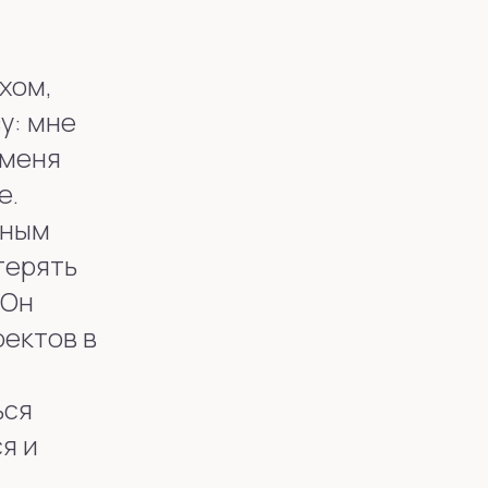
ухом,
у: мне
 меня
е.
нным
терять
 Он
оектов в
,
ься
я и