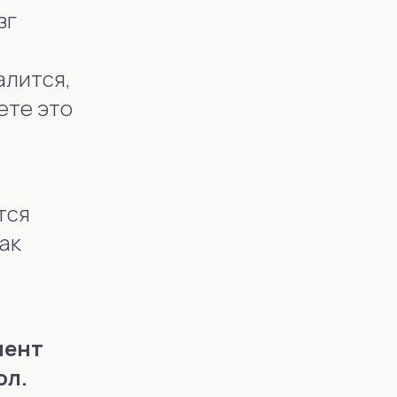
зг
алится,
ете это
тся
ак
мент
ол.