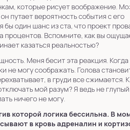
нкам, которые рисует воображение. Мо
он путает вероятность события с его
 бы один шанс из ста, что проект пров
та процентов. Вспомните, как вы ощуща
чинает казаться реальностью?
ность. Меня бесит эта реакция. Когда
ки не могу соображать. Голова станови
рехватывает, в груди все сжимается. К
отключать мой разум? Я ведь не глупый
ать ничего не могу.
тив которой логика бессильна. В мо
сывают в кровь адреналин и кортиз