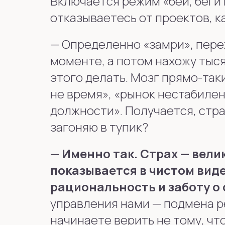
Включается режим «бей, беги и
отказываетесь от проектов, 
—
Определенно «замри», перех
моменте, а потом нахожу тыся
этого делать. Мозг прямо-та
не время», «рынок нестабилен
должности». Получается, стра
загоняю в тупик?
—
Именно так. Страх — вели
показывается в чистом виде
рациональность и заботу о 
управления нами — подмена р
начинаете верить не тому, чт