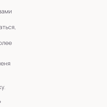
 вами
аться,
более
меня
у.
?