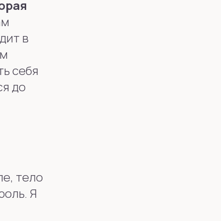
торая
ам
дит в
ум
ть себя
ся до
ле, тело
роль. Я