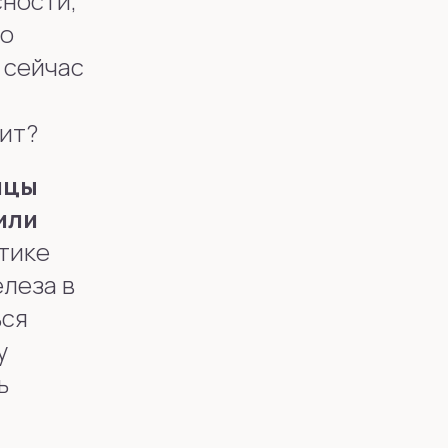
сности,
то
 сейчас
я
оит?
ицы
или
тике
елеза в
ься
у
ь