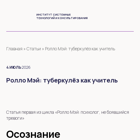
ИНСТИТУТ СИСТЕМНЫХ
ТЕХНОЛОГИЙ И КОНСУЛЬТИРОВАНИЯ
Главная
»
Статьи
»
Ролло Мэй: туберкулёз как учитель
4
ИЮЛЬ
2026
Ролло Мэй: туберкулёз как учитель
Статья первая из цикла «Ролло Мэй: психолог, не боявшийся
тревоги»
Осознание