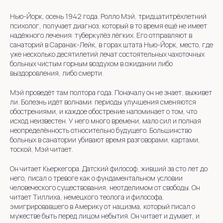
Нью-Йорк, осень 1942 года. Ролло Мэй, тридцатитрёхлетний
психолог, получает диагноз, который в то время ещё не имеет
надёжного лечения: туберкулёз лёгких. Его отправляют в
санаторий в Саранак-Лейк, в горах штата Нью-Йорк, место, где
уже несколько десятилетий лечат состоятельных чахоточных
больных чистым горным воздухом в ожидании либо
выздоровления, либо смерти.
Мэй проведёт там полтора года. Поначалу он не знает, выживет
ли. Болезнь идёт волнами: периоды улучшения сменяются
обострениями, и каждое обострение напоминает о том, что
исход неизвестен. У него много времени, мало сил и полная
неопределённость относительно будущего. Большинство
больных в санатории убивают время разговорами, картами,
тоской, Мэй читает.
Он читает Кьеркегора. Датский философ, живший за сто лет до
него, писал о тревоге как о фундаментальном условии
человеческого существования, неотделимом от свободы. Он
читает Тиллиха, немецкого теолога и философа,
эмигрировавшего в Америку от нацизма, который писал о
мужестве быть перед лицом небытия. Он читает и думает, и