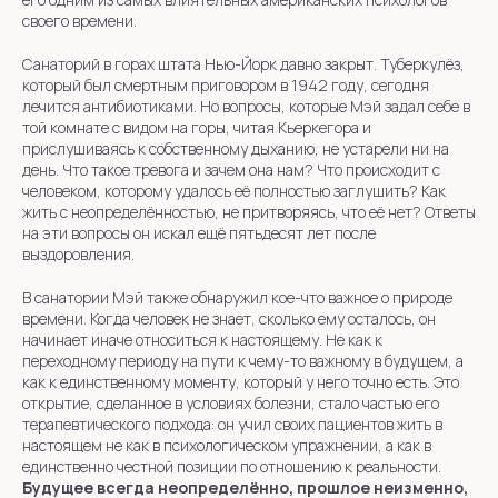
своего времени.
Санаторий в горах штата Нью-Йорк давно закрыт. Туберкулёз,
который был смертным приговором в 1942 году, сегодня
лечится антибиотиками. Но вопросы, которые Мэй задал себе в
той комнате с видом на горы, читая Кьеркегора и
прислушиваясь к собственному дыханию, не устарели ни на
день. Что такое тревога и зачем она нам? Что происходит с
человеком, которому удалось её полностью заглушить? Как
жить с неопределённостью, не притворяясь, что её нет? Ответы
на эти вопросы он искал ещё пятьдесят лет после
выздоровления.
В санатории Мэй также обнаружил кое-что важное о природе
времени. Когда человек не знает, сколько ему осталось, он
начинает иначе относиться к настоящему. Не как к
переходному периоду на пути к чему-то важному в будущем, а
как к единственному моменту, который у него точно есть. Это
открытие, сделанное в условиях болезни, стало частью его
терапевтического подхода: он учил своих пациентов жить в
настоящем не как в психологическом упражнении, а как в
единственно честной позиции по отношению к реальности.
Будущее всегда неопределённо, прошлое неизменно,