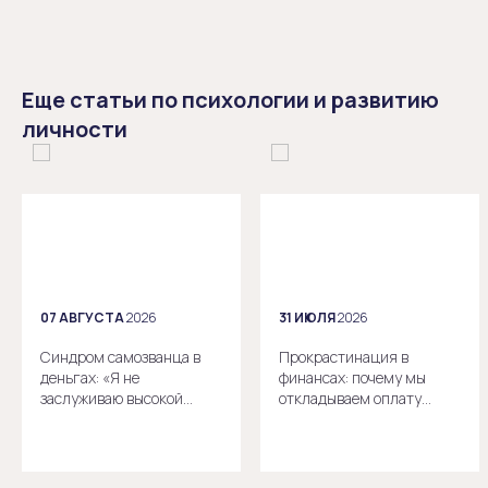
Еще статьи по психологии и развитию
личности
07 АВГУСТА
2026
31 ИЮЛЯ
2026
Синдром самозванца в
Прокрастинация в
деньгах: «Я не
финансах: почему мы
заслуживаю высокой
откладываем оплату
зарплаты»
счетов и планирование
бюджета