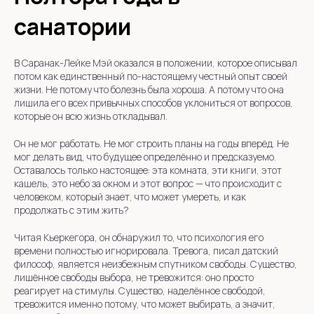
санатории
В Саранак-Лейке Мэй оказался в положении, которое описывал
потом как единственный по-настоящему честный опыт своей
жизни. Не потому что болезнь была хороша. А потому что она
лишила его всех привычных способов уклониться от вопросов,
которые он всю жизнь откладывал.
Он не мог работать. Не мог строить планы на годы вперёд. Не
мог делать вид, что будущее определённо и предсказуемо.
Оставалось только настоящее: эта комната, эти книги, этот
кашель, это небо за окном и этот вопрос — что происходит с
человеком, который знает, что может умереть, и как
продолжать с этим жить?
Читая Кьеркегора, он обнаружил то, что психология его
времени полностью игнорировала. Тревога, писал датский
философ, является неизбежным спутником свободы. Существо,
лишённое свободы выбора, не тревожится: оно просто
реагирует на стимулы. Существо, наделённое свободой,
тревожится именно потому, что может выбирать, а значит,