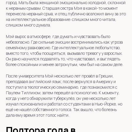
город. Мать была женщиной эмоционально холодной, склонной
к нервным срывам. Старшая сестра Мэя в какой-то момент
перенесла нервный срыв, и отец публично возложил вину за это
на интеллектуальное образование: слишком много читала,
слишком много думала.
Мэй вырос в атмосфере, где думать и чувствовать было
небезопасно. Где сильные эмоции воспринимались как угроза
семейному равновесию. Где интеллектуальное любопытство,
вместо того, чтобы поощряться, вызывало тревогу у взрослых.
Он рано научился подавлять то, что чувствовал, и выглядеть
более спокойным и менее затронутым, чем был на самом деле.
После университета Мэй несколько лет провёл в Греции,
преподавая английский язык; после вернулся в Америку и
поступил в теологическую семинарию, где познакомился с
Паулем Тиллихом; затем перешёл в психологию. К моменту,
когда у него обнаружили туберкулёз, он уже несколько лет
изучал психоанализ и работал со студентами в Нью-Йорке, но
ещё не нашёл собственного голоса. Так вышло, что болезнь
дала ему время этот голос найти.
Полтора года в