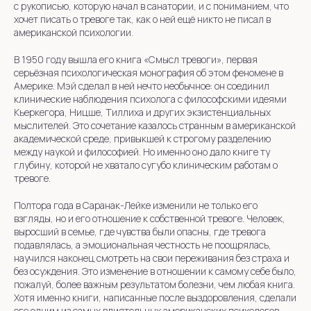
с рукописью, которую начал в санатории, и с пониманием, что
хочет писать о тревоге так, как о ней ещё никто не писал в
американской психологии.
В 1950 году вышла его книга «Смысл тревоги», первая
серьёзная психологическая монография об этом феномене в
Америке. Мэй сделал в ней нечто необычное: он соединил
клинические наблюдения психолога с философскими идеями
Кьеркегора, Ницше, Тиллиха и других экзистенциальных
мыслителей. Это сочетание казалось странным в американской
академической среде, привыкшей к строгому разделению
между наукой и философией. Но именно оно дало книге ту
глубину, которой не хватало сугубо клиническим работам о
тревоге.
Полтора года в Саранак-Лейке изменили не только его
взгляды, но и его отношение к собственной тревоге. Человек,
выросший в семье, где чувства были опасны, где тревога
подавлялась, а эмоциональная честность не поощрялась,
научился наконец смотреть на свои переживания без страха и
без осуждения. Это изменение в отношении к самому себе было,
пожалуй, более важным результатом болезни, чем любая книга.
Хотя именно книги, написанные после выздоровления, сделали
его одним из самых влиятельных американских психологов