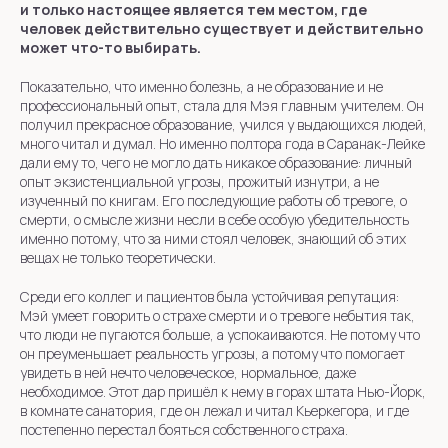
и только настоящее является тем местом, где
человек действительно существует и действительно
может что-то выбирать.
Показательно, что именно болезнь, а не образование и не
профессиональный опыт, стала для Мэя главным учителем. Он
получил прекрасное образование, учился у выдающихся людей,
много читал и думал. Но именно полтора года в Саранак-Лейке
дали ему то, чего не могло дать никакое образование: личный
опыт экзистенциальной угрозы, прожитый изнутри, а не
изученный по книгам. Его последующие работы об тревоге, о
смерти, о смысле жизни несли в себе особую убедительность
именно потому, что за ними стоял человек, знающий об этих
вещах не только теоретически.
Среди его коллег и пациентов была устойчивая репутация:
Мэй умеет говорить о страхе смерти и о тревоге небытия так,
что люди не пугаются больше, а успокаиваются. Не потому что
он преуменьшает реальность угрозы, а потому что помогает
увидеть в ней нечто человеческое, нормальное, даже
необходимое. Этот дар пришёл к нему в горах штата Нью-Йорк,
в комнате санатория, где он лежал и читал Кьеркегора, и где
постепенно перестал бояться собственного страха.