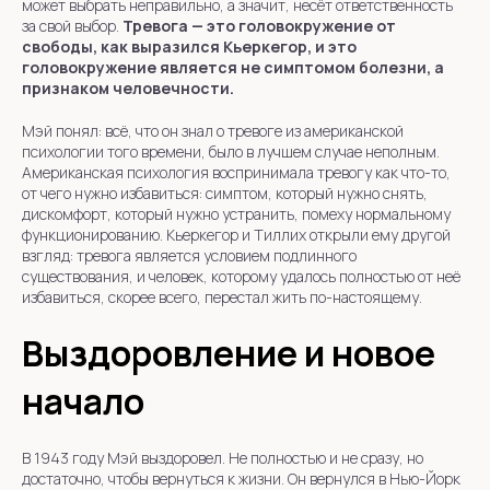
может выбрать неправильно, а значит, несёт ответственность
за свой выбор.
Тревога — это головокружение от
свободы, как выразился Кьеркегор, и это
головокружение является не симптомом болезни, а
признаком человечности.
Мэй понял: всё, что он знал о тревоге из американской
психологии того времени, было в лучшем случае неполным.
Американская психология воспринимала тревогу как что-то,
от чего нужно избавиться: симптом, который нужно снять,
дискомфорт, который нужно устранить, помеху нормальному
функционированию. Кьеркегор и Тиллих открыли ему другой
взгляд: тревога является условием подлинного
существования, и человек, которому удалось полностью от неё
избавиться, скорее всего, перестал жить по-настоящему.
Выздоровление и новое
начало
В 1943 году Мэй выздоровел. Не полностью и не сразу, но
достаточно, чтобы вернуться к жизни. Он вернулся в Нью-Йорк