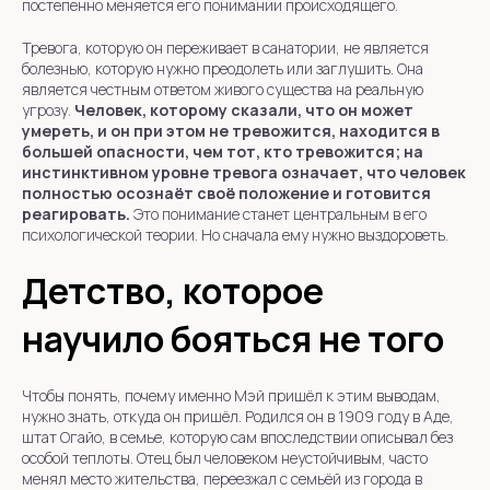
постепенно меняется его понимании происходящего.
Тревога, которую он переживает в санатории, не является
болезнью, которую нужно преодолеть или заглушить. Она
является честным ответом живого существа на реальную
угрозу.
Человек, которому сказали, что он может
умереть, и он при этом не тревожится, находится в
большей опасности, чем тот, кто тревожится; на
инстинктивном уровне тревога означает, что человек
полностью осознаёт своё положение и готовится
реагировать.
Это понимание станет центральным в его
психологической теории. Но сначала ему нужно выздороветь.
Детство, которое
научило бояться не того
Чтобы понять, почему именно Мэй пришёл к этим выводам,
нужно знать, откуда он пришёл. Родился он в 1909 году в Аде,
штат Огайо, в семье, которую сам впоследствии описывал без
особой теплоты. Отец был человеком неустойчивым, часто
менял место жительства, переезжал с семьёй из города в