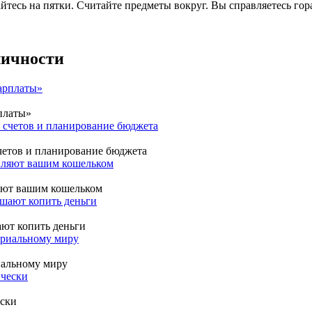
тесь на пятки. Считайте предметы вокруг. Вы справляетесь гора
личности
платы»
четов и планирование бюджета
ляют вашим кошельком
ают копить деньги
иальному миру
ески