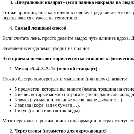
«Визуальный квадрат» (если паника накрыла на людя
Тот же принцип, но с картинкой в голове. Представьте, что вы
переключится с ужаса на геометрию.
Самый ленивый способ
Если считать лень, просто делайте выдох чуть длиннее вдоха.
Заземление: когда земля уходит из-под ног
Эти приемы помогают «пристегнуть» сознание к физическом
Метод «5–4–3–2–1» (золотой стандарт)
Нужно быстро осмотреться и мысленно (или вслух) назвать:
5 предметов, которые вы видите (лампа, трещина на стен
4 вещи, которые можно потрогать (ткань джинсов, холод
3 звука (гул машин, тиканье часов, ваше дыхание…).
2 запаха (кофе, запах бумаги…).
1 вкус (слюна или глоток воды).
Мозг переходит в режим поиска информации, и страх отступает
Через стопы (незаметно для окружающих)