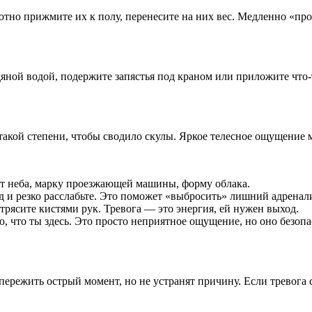
тно прижмите их к полу, перенесите на них вес. Медленно «прос
дяной водой, подержите запястья под краном или приложите что-
 такой степени, чтобы сводило скулы. Яркое телесное ощущение
ет неба, марку проезжающей машины, форму облака.
д и резко расслабьте. Это поможет «выбросить» лишний адренал
трясите кистями рук. Тревога — это энергия, ей нужен выход.
ю, что ты здесь. Это просто неприятное ощущение, но оно безопас
ережить острый момент, но не устранят причину. Если тревога 