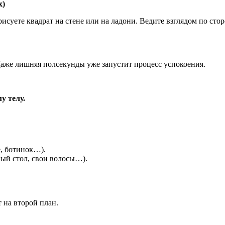
х)
 рисуете квадрат на стене или на ладони. Ведите взглядом по ст
 Даже лишняя полсекунды уже запустит процесс успокоения.
у телу.
е, ботинок…).
ный стол, свои волосы…).
 на второй план.