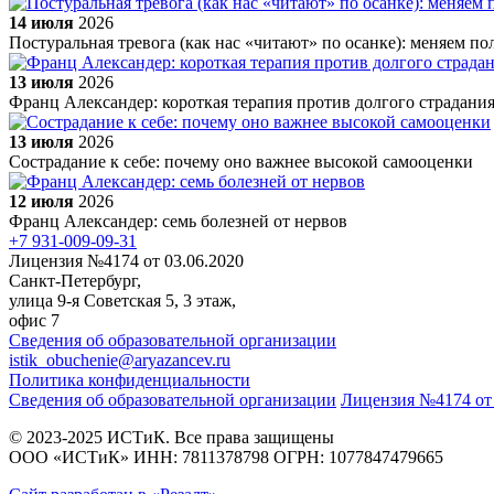
14 июля
2026
Постуральная тревога (как нас «читают» по осанке): меняем п
13 июля
2026
Франц Александер: короткая терапия против долгого страдани
13 июля
2026
Сострадание к себе: почему оно важнее высокой самооценки
12 июля
2026
Франц Александер: семь болезней от нервов
+7 931-009-09-31
Лицензия №4174 от 03.06.2020
Санкт-Петербург,
улица 9-я Советская 5​, 3 этаж,
офис 7
Сведения об образовательной организации
istik_obuchenie@aryazancev.ru
Политика конфиденциальности
Сведения об образовательной организации
Лицензия №4174 от 
© 2023-2025 ИСТиК. Все права защищены
ООО «ИСТиК» ИНН: 7811378798 ОГРН: 1077847479665