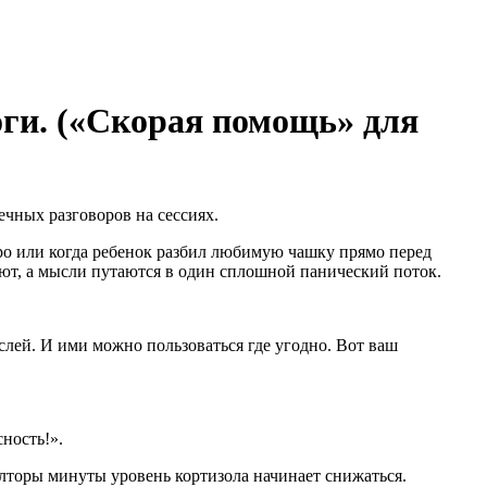
оги. («Скорая помощь» для
ечных разговоров на сессиях.
тро или когда ребенок разбил любимую чашку прямо перед
еют, а мысли путаются в один сплошной панический поток.
слей. И ими можно пользоваться где угодно. Вот ваш
сность!».
олторы минуты уровень кортизола начинает снижаться.